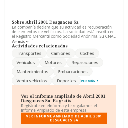
Sobre Abril 2001 Desguaces Sa
La compañía declara que su actividad es recuperación
de elementos de vehículos. La sociedad está inscrita en
el Registro Mercantil como Sociedad Anónima. Su CNAE
corresponde a 4687 con código '%cnae%'. La empresa
Ver más
opera en el mercado de las exportaciones.
Actividades relacionadas
Transportes
Camiones
Coches
Ha habido un incremento en cuanto al número de
empleados y teniendo en cuenta la información
Vehiculos
Motores
Reparaciones
disponible en INFORMA, ha dispuesto de un número de
empleados por encima de la media de sector.
Mantenimientos
Embarcaciones
Acerca de la información disponible en INFORMA sobre
Venta vehiculos
Deportes
VER MÁS
los distintos rankings: la empresa ha retrocedido 50
puestos en el ranking sectorial, pasando del 484 al 534.
Antes de la compañía, en el ranking del sector, están
empresas como:
Scrap Point Sociedad Limitada
y
Ver el informe ampliado de Abril 2001
Reciclaje Magarola S.L
; sin embargo, por debajo de la
Desguaces Sa ¡Es gratis!
compañía, están empresas como:
Canadian Fiber
Regístrate en eInforma y te regalamos el
Services S.L
y
Don Ocasion V O S.L
. En el ranking
Informe Ampliado de esta empresa.
nacional, ha retrocedido 8.868 puestos, pasando de la
VER INFORME AMPLIADO DE ABRIL 2001
posición 91.500 a 100.368. Las siguientes empresas la
DESGUACES SA
superan en el ranking:
Estructuras Especiales Rh S.L
y
Herloser Europa S.L
; la empresa se posiciona mejor