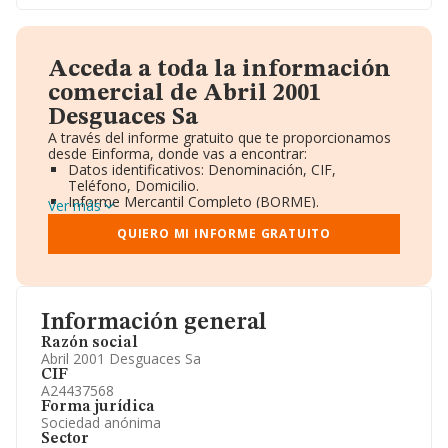
Acceda a toda la información
comercial de Abril 2001
Desguaces Sa
A través del informe gratuito que te proporcionamos
desde Einforma, donde vas a encontrar:
Datos identificativos: Denominación, CIF,
Teléfono, Domicilio.
Informe Mercantil Completo (BORME).
Ver más
Gráficos de Evolución Ventas y Empleados.
Consejo de Administración y Administradores.
QUIERO MI INFORME GRATUITO
Directivos y Ejecutivos.
Accionistas.
Participaciones y Vinculaciones en otras empresas.
Artículos de prensa publicados sobre la empresa.
Información oficial y registral complementaria.
Información general
Razón social
Abril 2001 Desguaces Sa
CIF
A24437568
Forma jurídica
Sociedad anónima
Sector