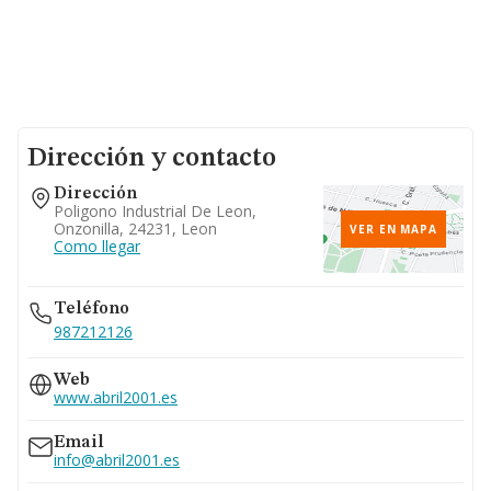
Dirección y contacto
Dirección
Poligono Industrial De Leon,
Onzonilla, 24231, Leon
VER EN MAPA
Como llegar
Teléfono
987212126
Web
www.abril2001.es
Email
info@abril2001.es