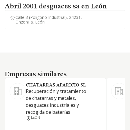
Abril 2001 desguaces sa en León
Calle 3 (poligono Industrial), 24231,
Onzonilla, León
Empresas similares
Empresas similares
CHATARRAS APARICIO SL
Recuperación y tratamiento
C
de chatarras y metales,
p
desguaces industriales y
p
recogida de baterías
p
LEON