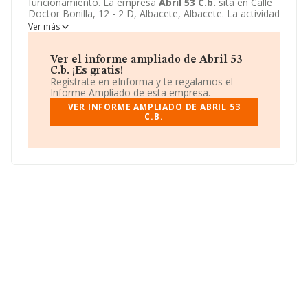
funcionamiento. La empresa
Abril 53 C.b.
sita en Calle
Doctor Bonilla, 12 - 2 D, Albacete, Albacete. La actividad
CNAE de esta compañía es 6820 - Alquiler de bienes
Ver más
inmobiliarios por cuenta propia. La emprea
Abril 53 C.b.
se registra como Comunidad de bienes.
Ver el informe ampliado de Abril 53
C.b. ¡Es gratis!
Regístrate en eInforma y te regalamos el
Informe Ampliado de esta empresa.
VER INFORME AMPLIADO DE ABRIL 53
C.B.