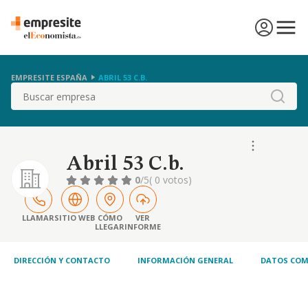
EMPRESITE ESPAÑA
ABRIL 53 C.B.
Buscar
Abril 53 C.b.
0
/5
( 0 votos)
LLAMAR
SITIO WEB
CÓMO
VER
LLEGAR
INFORME
DIRECCIÓN Y CONTACTO
INFORMACIÓN GENERAL
DATOS COM