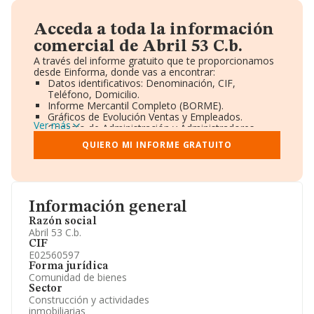
Acceda a toda la información
comercial de Abril 53 C.b.
A través del informe gratuito que te proporcionamos
desde Einforma, donde vas a encontrar:
Datos identificativos: Denominación, CIF,
Teléfono, Domicilio.
Informe Mercantil Completo (BORME).
Gráficos de Evolución Ventas y Empleados.
Ver más
Consejo de Administración y Administradores.
Directivos y Ejecutivos.
QUIERO MI INFORME GRATUITO
Accionistas.
Participaciones y Vinculaciones en otras empresas.
Artículos de prensa publicados sobre la empresa.
Información oficial y registral complementaria.
Información general
Razón social
Abril 53 C.b.
CIF
E02560597
Forma jurídica
Comunidad de bienes
Sector
Construcción y actividades
inmobiliarias