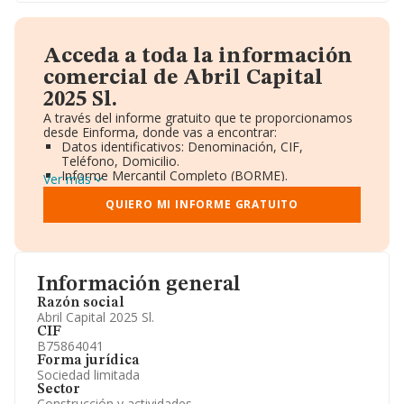
Acceda a toda la información
comercial de Abril Capital
2025 Sl.
A través del informe gratuito que te proporcionamos
desde Einforma, donde vas a encontrar:
Datos identificativos: Denominación, CIF,
Teléfono, Domicilio.
Informe Mercantil Completo (BORME).
Ver más
Gráficos de Evolución Ventas y Empleados.
Consejo de Administración y Administradores.
QUIERO MI INFORME GRATUITO
Directivos y Ejecutivos.
Accionistas.
Participaciones y Vinculaciones en otras empresas.
Artículos de prensa publicados sobre la empresa.
Información oficial y registral complementaria.
Información general
Razón social
Abril Capital 2025 Sl.
CIF
B75864041
Forma jurídica
Sociedad limitada
Sector
Construcción y actividades