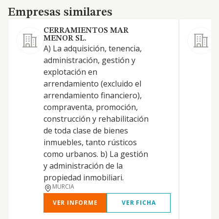
Empresas similares
Empresas similares
CERRAMIENTOS MAR
MENOR SL.
A) La adquisición, tenencia,
administración, gestión y
explotación en
C
arrendamiento (excluido el
arrendamiento financiero),
compraventa, promoción,
construcción y rehabilitación
E
de toda clase de bienes
inmuebles, tanto rústicos
como urbanos. b) La gestión
F
y administración de la
propiedad inmobiliari.
MURCIA
VER INFORME
VER FICHA