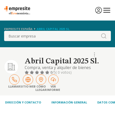
EMPRESITE ESPAÑA
ABRIL CAPITAL 2025 SL.
Buscar
Abril Capital 2025 Sl.
Compra, venta y alquiler de bienes
inmuebles. compra y venta de frutas y
0
/5
( 0 votos)
verduras y productos hortofruticolas
LLAMAR
SITIO WEB
CÓMO
VER
LLEGAR
INFORME
DIRECCIÓN Y CONTACTO
INFORMACIÓN GENERAL
DATOS COM