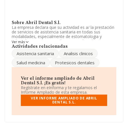
Sobre Abril Dental S.l.
La empresa declara que su actividad es a/ la prestación
de servicios de asistencia sanitaria en todas sus
modalidades, especialmente de estomatologia y
odontologia, protesicos e higienistas dentales,
Ver más
laboratorio de analisis clinicos, rehabilitacion, fisiotera.
Actividades relacionadas
La empresa aparece inscrita en el Registro Mercantil
Asistencia sanitaria
Analisis clinicos
como Sociedad Limitada. Clasifica su actividad CNAE
como 'Actividades odontológicas', código 8623. La
Salud medicina
Protesicos dentales
sociedad no tiene actividad en mercados exteriores.
Según los datos a disposición de INFORMA, ha tenido
un número de empleados por debajo de la media de
Ver el informe ampliado de Abril
sector.
Dental S.l. ¡Es gratis!
Regístrate en eInforma y te regalamos el
Su teléfono es 918507713.
Informe Ampliado de esta empresa.
VER INFORME AMPLIADO DE ABRIL
La empresa española
Abril Dental S.L
, NIF B83266775,
DENTAL S.L.
está situada en Calle Navia núm. 36, (28670), Villaviciosa
De Odón, Madrid.
Con los datos a disposición de INFORMA sobre 16.827
empresas pertenecientes al sector, en el ámbito
nacional la facturación alcanza la cifra de 5.172 millones