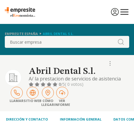
EMPRESITE ESPAÑA
ABRIL DENTAL S.L.
Buscar
Abril Dental S.l.
A/ la prestacion de servicios de asistencia
sanitaria en todas sus modalidades,
0
/5
( 0 votos)
especialmente de estomatologia y
odontologia, protesicos e higienistas
dentales, laboratorio de analisis clinicos,
LLAMAR
SITIO WEB
CÓMO
VER
LLEGAR
INFORME
rehabilitacion, fisiotera
DIRECCIÓN Y CONTACTO
INFORMACIÓN GENERAL
DATOS COM