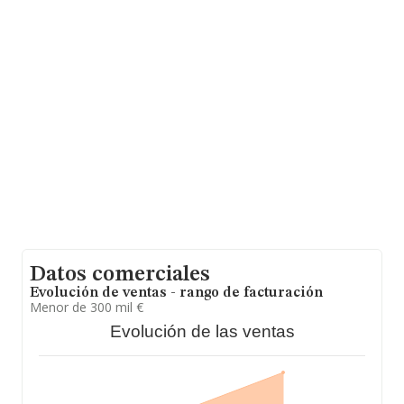
de euros y se calcula un promedio de facturación de
307 mil euros entre todas las compañías. Respecto a la
información de la provincia (hablamos de Madrid), en la
base de datos INFORMA constan 4872 empresas, cuyas
ventas en 2004 han alcanzado los 1.935 millones de
euros. Para aportar ulterior información de interés en el
ámbito sectorial, los empleados de media son 3. La
antigüedad desde la constitución es de 13 años.
Datos comerciales
Evolución de ventas - rango de facturación
Menor de 300 mil €
Evolución de las ventas