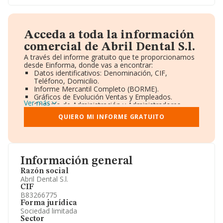
Acceda a toda la información
comercial de Abril Dental S.l.
A través del informe gratuito que te proporcionamos
desde Einforma, donde vas a encontrar:
Datos identificativos: Denominación, CIF,
Teléfono, Domicilio.
Informe Mercantil Completo (BORME).
Gráficos de Evolución Ventas y Empleados.
Ver más
Consejo de Administración y Administradores.
Directivos y Ejecutivos.
QUIERO MI INFORME GRATUITO
Accionistas.
Participaciones y Vinculaciones en otras empresas.
Artículos de prensa publicados sobre la empresa.
Información oficial y registral complementaria.
Información general
Razón social
Abril Dental S.l.
CIF
B83266775
Forma jurídica
Sociedad limitada
Sector