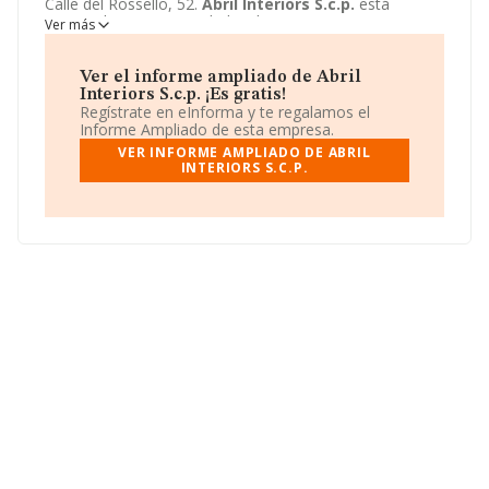
Calle del Rossello, 52.
Abril Interiors S.c.p.
está
registrada como Sociedad civil.
Ver más
Ver el informe ampliado de Abril
Interiors S.c.p. ¡Es gratis!
Regístrate en eInforma y te regalamos el
Informe Ampliado de esta empresa.
VER INFORME AMPLIADO DE ABRIL
INTERIORS S.C.P.