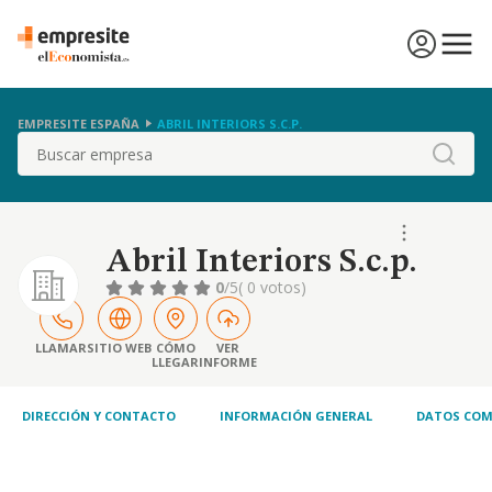
EMPRESITE ESPAÑA
ABRIL INTERIORS S.C.P.
Buscar
Abril Interiors S.c.p.
0
/5
( 0 votos)
LLAMAR
SITIO WEB
CÓMO
VER
LLEGAR
INFORME
DIRECCIÓN Y CONTACTO
INFORMACIÓN GENERAL
DATOS COM