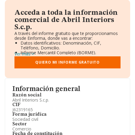
Acceda a toda la información
comercial de Abril Interiors
S.c.p.
A través del informe gratuito que te proporcionamos
desde Einforma, donde vas a encontrar:
Datos identificativos: Denominación, CIF,
Teléfono, Domicilio.
Informe Mercantil Completo (BORME).
Ver más
Gráficos de Evolución Ventas y Empleados.
Consejo de Administración y Administradores.
QUIERO MI INFORME GRATUITO
Directivos y Ejecutivos.
Accionistas.
Participaciones y Vinculaciones en otras empresas.
Artículos de prensa publicados sobre la empresa.
Información oficial y registral complementaria.
Información general
Razón social
Abril Interiors S.c.p.
CIF
J62319165
Forma jurídica
Sociedad civil
Sector
Comercio
Fecha de constitución