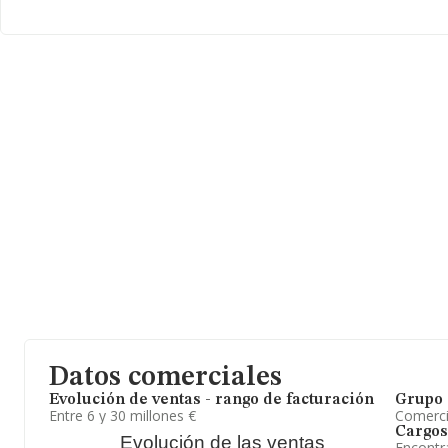
millones de euros. Por último, con el fin de ampliar la informació
media de antigüedad desde la constitución es de 21 años. La m
de 5.
En definitiva, la actividad de
Abril S.A
es gestión de estación de se
2024, en el ranking nacional, de todas las empresas en España, l
de su sector (Comercio al por menor de combustible para la aut
especializados), la compañía ha perdido posición respecto al 202
Datos comerciales
Evolución de ventas - rango de facturación
Grupo 
Entre 6 y 30 millones €
Comerc
Cargos
Evolución de las ventas
Encontr