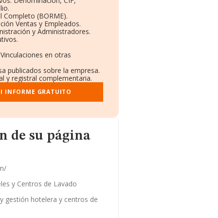
ivos: Denominación, CIF,
io.
il Completo (BORME).
ución Ventas y Empleados.
istración y Administradores.
tivos.
 Vinculaciones en otras
nsa publicados sobre la empresa.
al y registral complementaria.
I INFORME GRATUITO
página web
n de su página
m/
eles y Centros de Lavado
 y gestión hotelera y centros de