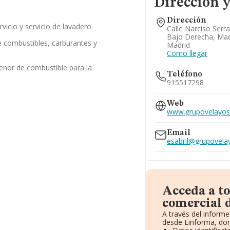
Dirección y
Dirección
vicio y servicio de lavadero.
Calle Narciso Serra
Bajo Derecha, Mad
 combustibles, carburantes y
Madrid
Como llegar
enor de combustible para la
Teléfono
915517298
Web
www.grupovelayo
Email
esabril@grupovel
Acceda a t
comercial d
A través del inform
desde Einforma, don