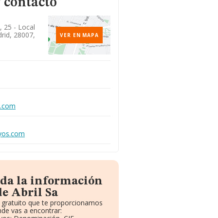
 contacto
, 25 - Local
rid, 28007,
VER EN MAPA
s.com
ayos.com
oda la información
e Abril Sa
e gratuito que te proporcionamos
de vas a encontrar: