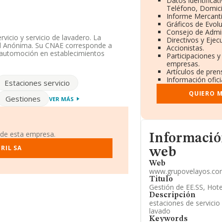
Datos identificat
Teléfono, Domicil
Informe Mercant
Gráficos de Evol
Consejo de Admin
vicio y servicio de lavadero. La
Directivos y Ejecu
ad Anónima. Su CNAE corresponde a
Accionistas.
 automoción en establecimientos
Participaciones y
riores.
empresas.
Artículos de pre
asta 10 puestos en 2025, pasando del
Información ofici
Estaciones servicio
esas tienen mejor posición:
Estación de
r debajo de la compañía, están
QUIERO M
Gestiones
VER MÁS
ntes Villarrobledo Sociedad
do del 30.351 al 33.067. Se encuentran
r España S.L
y
Fernandez Montiel
ia Vitruvio Margon S.L
y
Hotel
234 al 7.946 en el ranking provincial.
Informacion de su 
 de esta empresa.
Informació
5517298 y su email es
RIL SA
web
:
www.grupovelayos.com
.
Web
www.grupovelayos.co
ial establecido en Calle Narciso Serra
Titulo
Gestión de EE.SS, Hot
619 empresas, en el ámbito nacional la
Descripción
estaciones de servicio
medio de la facturación de ventas entre
lavado
o en cuenta la información sobre
on ventas en 2025 de hasta 7.673
Keywords