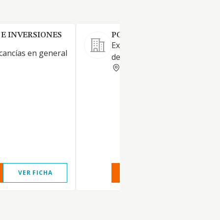
E INVERSIONES
POZA CASADO SL
Explotación y gestión de esta
ancías en general
de servicio.
MADRID
VER FICHA
VER INFORME
VER FIC