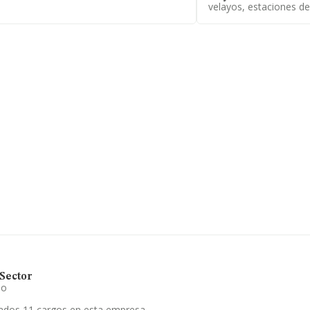
velayos, estaciones de
n relativa al ámbito de la empresa, la
edia de empleados de las empresas es
rvicio y servicio de lavadero. Frente al
a empresa ha retrocedido. En el ranking
omoción en establecimientos
4.
Sector
io
ados 11 cargos en esta empresa