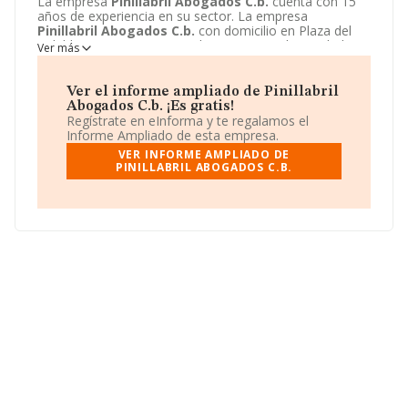
La empresa
Pinillabril Abogados C.b.
cuenta con 15
años de experiencia en su sector. La empresa
Pinillabril Abogados C.b.
con domicilio en Plaza del
Cabildo, 7 - 1, Moguer, Huelva. Su principal actividad
Ver más
CNAE es 6910 - Actividades jurídicas. La empresa
Pinillabril Abogados C.b.
está inscrita como
Comunidad de bienes.
Ver el informe ampliado de Pinillabril
Abogados C.b. ¡Es gratis!
Regístrate en eInforma y te regalamos el
Informe Ampliado de esta empresa.
VER INFORME AMPLIADO DE
PINILLABRIL ABOGADOS C.B.