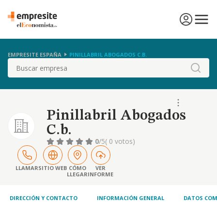
EMPRESITE ESPAÑA
PINILLABRIL ABOGADOS C.B.
Buscar
Pinillabril Abogados
C.b.
0
/5
( 0 votos)
LLAMAR
SITIO WEB
CÓMO
VER
LLEGAR
INFORME
DIRECCIÓN Y CONTACTO
INFORMACIÓN GENERAL
DATOS COM