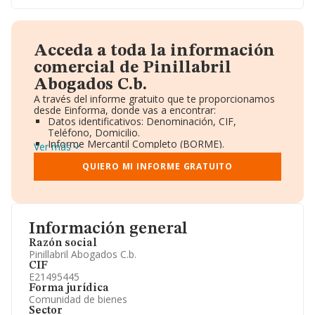
Acceda a toda la información
comercial de Pinillabril
Abogados C.b.
A través del informe gratuito que te proporcionamos
desde Einforma, donde vas a encontrar:
Datos identificativos: Denominación, CIF,
Teléfono, Domicilio.
Informe Mercantil Completo (BORME).
Ver más
Gráficos de Evolución Ventas y Empleados.
Consejo de Administración y Administradores.
QUIERO MI INFORME GRATUITO
Directivos y Ejecutivos.
Accionistas.
Participaciones y Vinculaciones en otras empresas.
Artículos de prensa publicados sobre la empresa.
Información oficial y registral complementaria.
Información general
Razón social
Pinillabril Abogados C.b.
CIF
E21495445
Forma jurídica
Comunidad de bienes
Sector