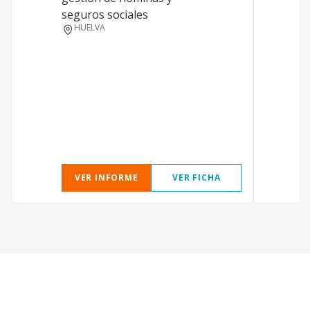
seguros sociales
E
HUELVA
C
L
VER INFORME
VER FICHA