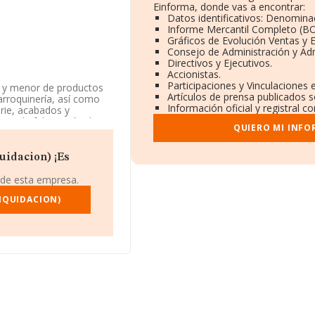
Einforma, donde vas a encontrar:
Datos identificativos: Denominac
Informe Mercantil Completo (B
Gráficos de Evolución Ventas y 
Consejo de Administración y Adm
Directivos y Ejecutivos.
Accionistas.
Participaciones y Vinculaciones
r y menor de productos
Artículos de prensa publicados 
arroquinería, así como
Información oficial y registral 
rie, acabados y
ara la fabricación de c.
QUIERO MI INFO
d Limitada. Su CNAE
añía no tiene actividad
uidacion) ¡Es
tes en la base de datos
 de esta empresa.
a media de sector.
LIQUIDACION)
775, está situada en
, Alicante, Comunidad
rtenecientes al sector,
lones de euros y se
as es de 334 mil euros.
l, la media de
onstitución.