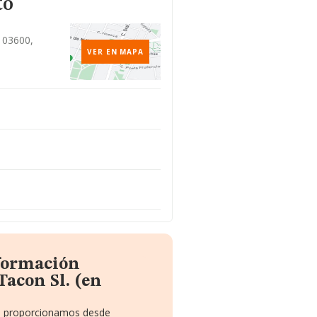
to
, 03600,
VER EN MAPA
nformación
Tacon Sl. (en
te proporcionamos desde