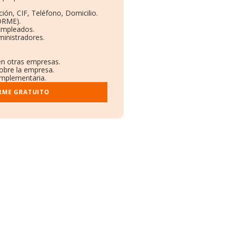
ión, CIF, Teléfono, Domicilio.
ORME).
Empleados.
inistradores.
 en otras empresas.
sobre la empresa.
complementaria.
RME GRATUITO