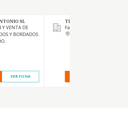
NTONIO SL
TINNY SHOES SL
N Y VENTA DE
Fabricación de calzado infantil
ALICANTE
ADOS Y BORDADOS
DO.
VER FICHA
VER INFORME
VER FIC