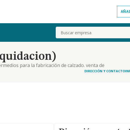
AÑA
Buscar
iquidacion)
rmedios para la fabricación de calzado. venta de
termediación en la fabricación de calzado en
DIRECCIÓN Y CONTACTO
IN
ación de productos intermedios para la fabricación