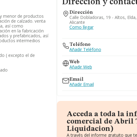
Dirección y contac
Dirección
 y menor de productos
Calle Dobladoras, 19 - Altos, Elda
cación de calzado. venta
Alicante
ía, así como
Como llegar
ción en la fabricación
ados y prefabricados, así
roductos intermedios
Teléfono
Añadir Teléfono
do ( excepto el de
Web
Añadir Web
zado
Email
Añadir Email
Acceda a toda la i
comercial de Abril 
Liquidacion)
A través del informe gratuito que 