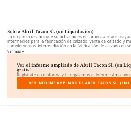
Sobre Abril Tacon Sl. (en Liquidacion)
La empresa declara que su actividad es el comercio al por mayo
intermedios para la fabricación de calzado. venta de calzado y m
complementos. intermediación en la fabricación de calzado en se
prefabricados, así como la fabricación de productos intermedios p
Ver más
La sociedad está inscrita en el Registro Mercantil como Socieda
corresponde a 1520 con código 'Fabricación de calzado'. La comp
en mercados exteriores.
Ver el informe ampliado de Abril Tacon Sl. (en Liq
gratis!
Los empleados se han reducido un 20% y según las cifras existen
Regístrate en eInforma y te regalamos el Informe Ampliado
de INFORMA, el número de empleados ha estado por encima de l
VER INFORME AMPLIADO DE ABRIL TACON SL. (EN 
La empresa
Abril Tacon S.L. (en Liquidacion)
, con CIF B54589
Calle Dobladoras núm. 19 Altos, (03600), en el municipio de Elda
Valenciana.
Con los datos a disposición de INFORMA sobre 7.685 empresas pe
en el ámbito nacional la facturación alcanza la cifra de 2.567 mil
estima que el promedio de la facturación entre todas las empres
Para aportar ulterior información de interés en el ámbito sectoria
empleados es de 3. La antigüedad alcanza los 18 años desde la c