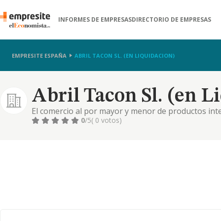
INFORMES DE EMPRESAS
DIRECTORIO DE EMPRESAS
EMPRESITE ESPAÑA
ABRIL TACON SL. (EN LIQUIDACION)
Abril Tacon Sl. (en L
El comercio al por mayor y menor de productos inte
calzado y marroquinería, así como complementos. in
0
/5
( 0 votos)
serie, acabados y prefabricados, así como la fabric
de c