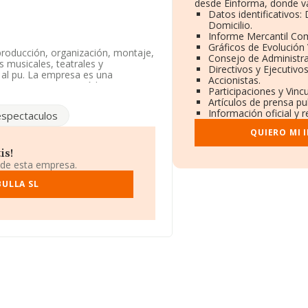
desde Einforma, donde va
Datos identificativos:
Domicilio.
Informe Mercantil Co
Gráficos de Evolución
 producción, organización, montaje,
Consejo de Administra
 musicales, teatrales y
Directivos y Ejecutivos
 al pu. La empresa es una
Accionistas.
 a '%cnae%', cuyo Código es 9020.
Participaciones y Vinc
Artículos de prensa pu
Información oficial y 
espectaculos
ha contado con un número de
QUIERO MI 
éfono 956888161.
is!
 de esta empresa.
cal B72008113, se encuentra en
 Cádiz, Andalucía.
BULLA SL
98 empresas, la facturación en el
a media de facturación de ventas
n cuenta la información sobre
 cuyas ventas en 2009 han
s datos de sector, en 2009, la
eados de media son 2.