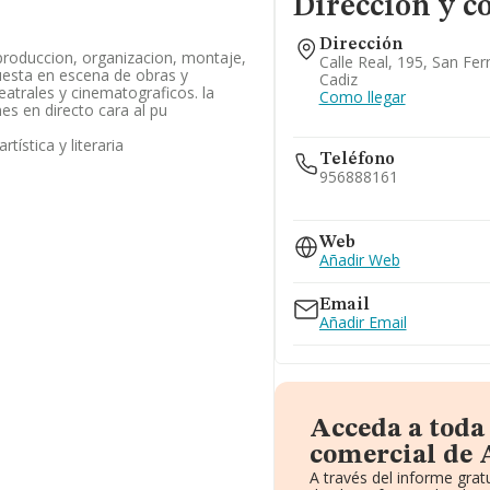
Dirección y c
Dirección
 produccion, organizacion, montaje,
Calle Real, 195, San Fe
uesta en escena de obras y
Cadiz
eatrales y cinematograficos. la
Como llegar
es en directo cara al pu
tística y literaria
Teléfono
956888161
617...
Web
Ver teléfono 617...
Añadir Web
Email
Añadir Email
Acceda a toda
comercial de A
A través del informe gra