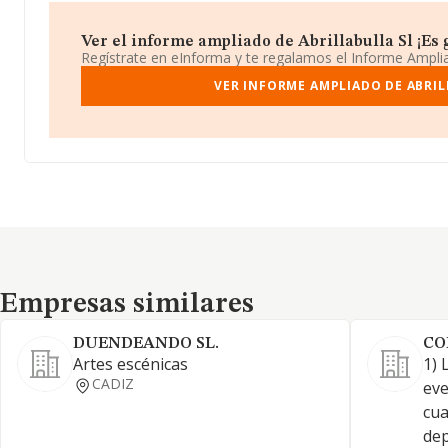
Ver el informe ampliado de Abrillabulla Sl ¡Es g
Regístrate en eInforma y te regalamos el Informe Ampl
VER INFORME AMPLIADO DE ABRIL
Empresas similares
Empresas similares
DUENDEANDO SL.
CO
Artes escénicas
1) 
CADIZ
eve
cua
dep