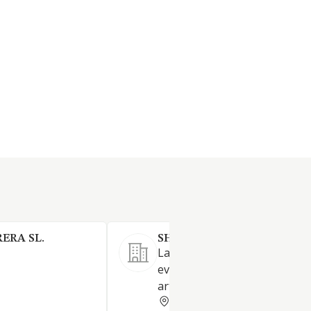
ERA SL.
SHERRY MAGIC CLUB SL.
La organización de todo tipo
eventos, musicales, de talent
artísticos
CADIZ