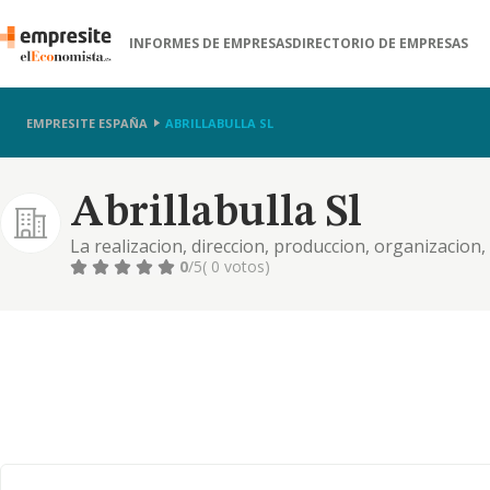
INFORMES DE EMPRESAS
DIRECTORIO DE EMPRESAS
EMPRESITE ESPAÑA
ABRILLABULLA SL
Abrillabulla Sl
La realizacion, direccion, produccion, organizacion
escena de obras y espectaculos musicales, teatrales
0
/5
( 0 votos)
actuaciones en directo cara al pu