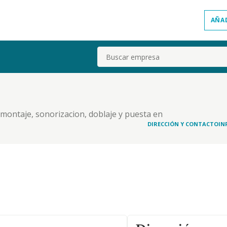
AÑA
Buscar
, montaje, sonorizacion, doblaje y puesta en
 y cinematograficos. la organizacion de
DIRECCIÓN Y CONTACTO
IN