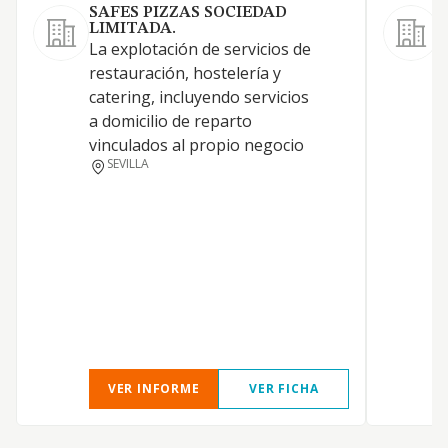
SAFES PIZZAS SOCIEDAD
LIMITADA.
La explotación de servicios de
L
restauración, hostelería y
-
catering, incluyendo servicios
c
a domicilio de reparto
C
vinculados al propio negocio
c
SEVILLA
e
A
d
VER INFORME
VER FICHA