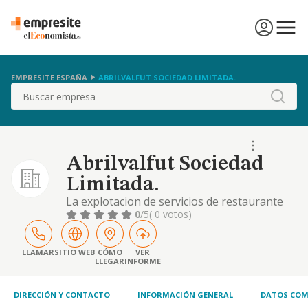
EMPRESITE ESPAÑA
ABRILVALFUT SOCIEDAD LIMITADA.
Buscar
Abrilvalfut Sociedad
Limitada.
La explotacion de servicios de restaurante
italiano, pizzeria, bar, restaurante, cafeteria,
0
/5
( 0 votos)
y, en general, de todo tipo de negocios de
hosteleria
LLAMAR
SITIO WEB
CÓMO
VER
LLEGAR
INFORME
DIRECCIÓN Y CONTACTO
INFORMACIÓN GENERAL
DATOS COM