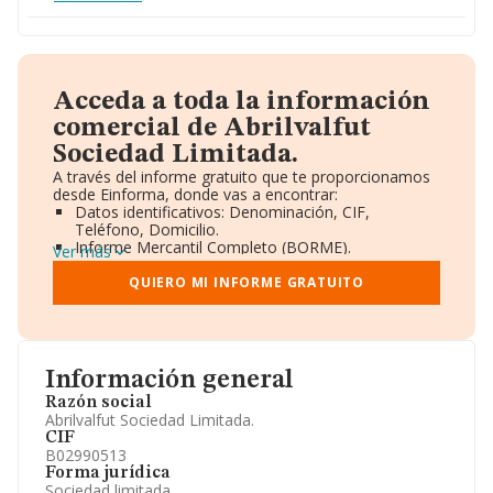
Acceda a toda la información
comercial de Abrilvalfut
Sociedad Limitada.
A través del informe gratuito que te proporcionamos
desde Einforma, donde vas a encontrar:
Datos identificativos: Denominación, CIF,
Teléfono, Domicilio.
Informe Mercantil Completo (BORME).
Ver más
Gráficos de Evolución Ventas y Empleados.
Consejo de Administración y Administradores.
QUIERO MI INFORME GRATUITO
Directivos y Ejecutivos.
Accionistas.
Participaciones y Vinculaciones en otras empresas.
Artículos de prensa publicados sobre la empresa.
Información oficial y registral complementaria.
Información general
Razón social
Abrilvalfut Sociedad Limitada.
CIF
B02990513
Forma jurídica
Sociedad limitada