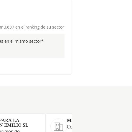
r 3.637 en el ranking de su sector
s en el mismo sector*
PARA LA
MATERFERPA SL
 EMILIO SL
Comercio al mayor de materi
riales de