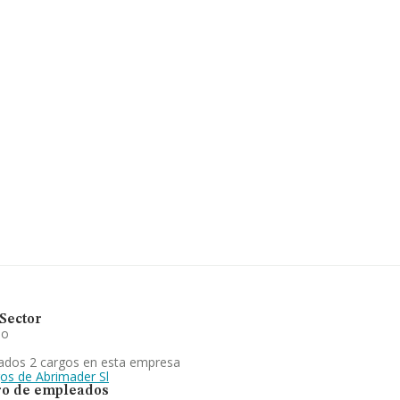
tuada en Calle Husillo Pol. Ind. P
67 compañías, en el ámbito
ros y se estima que el promedio de
En cuanto a la información relativa
 2345 empresas, cuyas ventas han
mación de interés en el ámbito
igüedad desde la constitución es de
e maderas, tableros,
 carpintería y ebanistería.
 compañía ha perdido posición
ional (de todas las empresas
Sector
io
ados 2 cargos en esta empresa
gos de Abrimader Sl
o de empleados