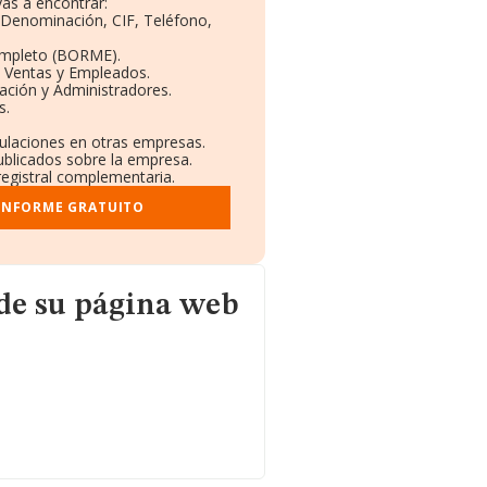
as a encontrar:
: Denominación, CIF, Teléfono,
ompleto (BORME).
n Ventas y Empleados.
ación y Administradores.
s.
culaciones en otras empresas.
ublicados sobre la empresa.
 registral complementaria.
 INFORME GRATUITO
ina web
de su página web