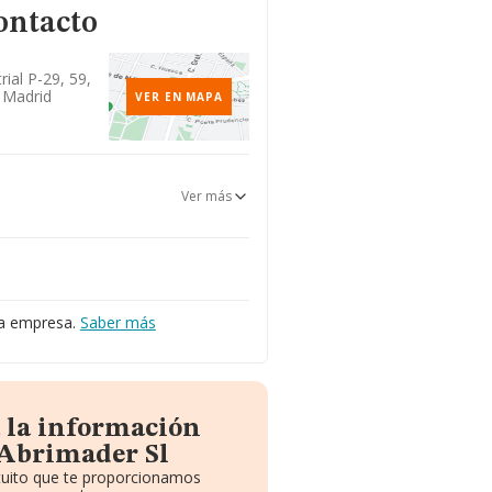
ontacto
rial P-29, 59,
, Madrid
VER EN MAPA
Ver más
la empresa.
Saber más
 la información
 Abrimader Sl
atuito que te proporcionamos