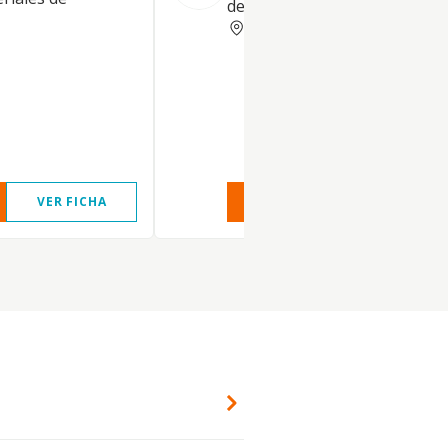
de construccion.
MADRID
VER FICHA
VER INFORME
VER FIC