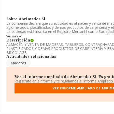
Sobre Abrimader Sl
La compañía declara que su actividad es almacén y venta de mad
aglomerados, plastificados y demas productos de carpintería y eb
La sociedad está inscrita en el Registro Mercantil como Sociedad 
CNAE como '%cnae%', código 4683. La sociedad es importadora
Ver más
Descripción
El número de empleados ha crecido y según los datos a disposi
ALMACÉN Y VENTA DE MADERAS, TABLEROS, CONTRACHAPA
número de empleados por debajo de la media de sector.
PLASTIFICADOS Y DEMAS PRODUCTOS DE CARPINTERÍA Y EBA
BRICOLAGE.
Dentro del ranking de empresas elaborado por INFORMA, atendien
Actividades relacionadas
de la empresa, se destaca que: la empresa ha retrocedido 18 pues
Maderas
pasando del 3.613 al 3.631. Antes de la compañía, en el ranking 
Almacenes Gestera Noriega S.L
y
Recursos En Piedra S.L
; 
que están por debajo en el ranking de sectores son
Saneamiento
Materialak S.L
. En 2025, en el ranking nacional, ha perdido 13
Ver el informe ampliado de Abrimader Sl ¡Es grati
270.663 al 257.352. Se encuentran en una mejor posición las sig
Regístrate en eInforma y te regalamos el Informe Ampliado
Dorada Sociedad Limitada
y
Carnes Guanter Bauset S.L
, si
están por debajo, se encuentran:
VER INFORME AMPLIADO DE ABRIM
Rodasa Molduras S.L
y
Inoce
peor pasando del puesto 45.486 al 48.830 en el ranking provincia
respecto al año anterior.
Su teléfono es 918512289 y el correo electrónico es
info@abrima
www.abrimader.es
.