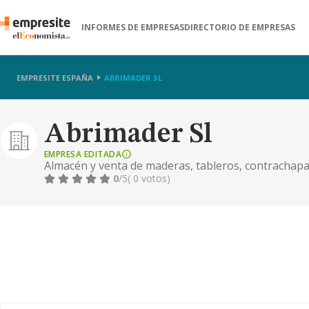
INFORMES DE EMPRESAS
DIRECTORIO DE EMPRESAS
EMPRESITE ESPAÑA
ABRIMADER SL
Abrimader Sl
EMPRESA EDITADA
Almacén y venta de maderas, tableros, contrachapa
productos de carpintería y ebanistería. elementos d
0
/5
( 0 votos)