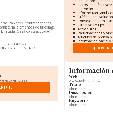
desde Einforma, donde v
Datos identificativos
Domicilio.
Informe Mercantil C
Gráficos de Evolució
Consejo de Administr
eras, tableros, contrachapados,
Directivos y Ejecutivo
anistería. elementos de bricolage.
Accionistas.
Limitada. Clasifica su actividad
Participaciones y Vin
.
Artículos de prensa p
Información oficial y
ción de INFORMA, ha tenido un
DOS, AGLOMERADOS,
NISTERÍA. ELEMENTOS DE
QUIERO MI
do a los niveles de facturación
tos en el ranking sectorial,
del sector, están empresas como:
en cambio, algunas de las empresas
Informacion de su pág
Información 
s Pipo S.L
y
Urresti Eraikuntza
.311 posiciones pasando del puesto
s!
Web
uientes empresas:
Jetski Costa
 de esta empresa.
www.abrimader.es/
n embargo, entre las empresas que
Titulo
ADER SL
ncio Perez S.L
. Se ha posicionado
Abrimader
l, perdiendo hasta 3.344 puestos
Descripción
Abrimader
Keywords
der.es
. Puedes visitar su sitio web:
Abrimader