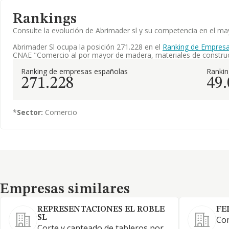
Rankings
Consulte la evolución de Abrimader sl y su competencia en el 
Abrimader Sl ocupa la posición 271.228 en el
Ranking de Empresa
CNAE "Comercio al por mayor de madera, materiales de construcc
Ranking de empresas españolas
Ranki
271.228
49
*
Sector:
Comercio
Empresas similares
Empresas similares
REPRESENTACIONES EL ROBLE
FE
SL
Co
Corte y canteado de tableros por