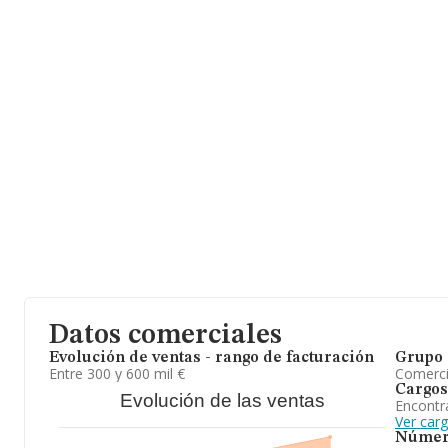
La empresa española
Abrimader S.L
, con NIF B84073170, está si
29 núm. 59, (28400), Collado Villalba, Madrid.
En base a la información de la que dispone INFORMA sobre 20.4
nacional la facturación alcanza la cifra de 22.013 millones de eu
la facturación entre todas las empresas es de 1 millón de euros. 
a la provincia de Madrid, en la base de datos INFORMA constan
obtenido los 2.883 millones de euros. Para aportar ulterior infor
sectorial, la media de empleados de las empresas es de 4; la ant
20 años.
En definitiva, la actividad de
Abrimader S.L
es almacén y venta d
contrachapados, aglomerados, plastificados y demas productos de
elementos de bricolage. En el ranking de su sector (%cnae%), la
respecto al 2024. Se ha posicionado más abajo en el ranking nac
presentes en el territorio) frente al 2024.
Datos comerciales
Evolución de ventas - rango de facturación
Grupo 
Entre 300 y 600 mil €
Comerc
Cargos
Evolución de las ventas
Encontr
Ver car
Númer