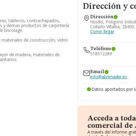
Dirección y c
Dirección
as, tableros, contrachapados,
Husillo, Poligono Indust
s y demas productos de carpintería
Collado Villalba, 28400
e bricolage.
Como llegar
materiales de construcción, vidrio
Teléfono
918512289
ayor de madera, materiales de
anitarios
918499489
Email
info@abrimader.es
Datos aportados por 
Acceda a toda
comercial de
A través del informe gr