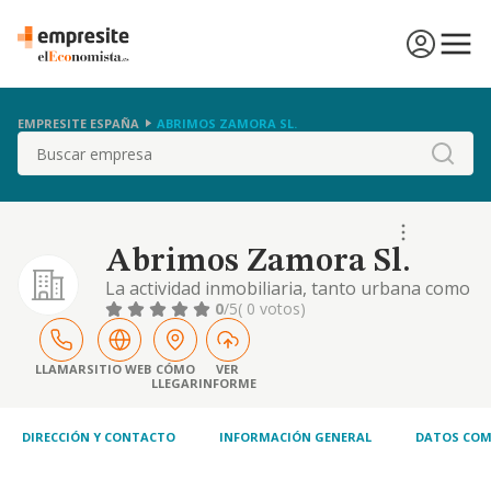
EMPRESITE ESPAÑA
ABRIMOS ZAMORA SL.
Buscar
Abrimos Zamora Sl.
La actividad inmobiliaria, tanto urbana como
rustica y en especial la compraventa,
0
/5
( 0 votos)
promocion, reforma, intermediacion y
construccion de inmuebles y el
arrendamiento de los mismos, con expresa
LLAMAR
SITIO WEB
CÓMO
VER
LLEGAR
INFORME
exclusion del arrendamiento
DIRECCIÓN Y CONTACTO
INFORMACIÓN GENERAL
DATOS COM