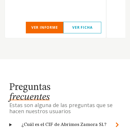
y
a
VER INFORME
VER FICHA
Preguntas
frecuentes
Estas son alguna de las preguntas que se
hacen nuestros usuarios
¿Cuál es el CIF de Abrimos Zamora Sl.?