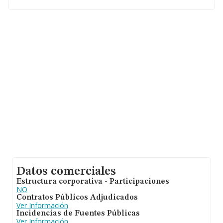
obtenido los 2 millones de euros. Finalmente, para
completar los datos de sector, en 2006, la antigüedad
alcanza los 20 años desde la constitución. La media de
empleados es de 1.
Datos comerciales
Estructura corporativa - Participaciones
NO
Contratos Públicos Adjudicados
Ver Información
Incidencias de Fuentes Públicas
Ver Información