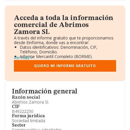
Acceda a toda la información
comercial de Abrimos
Zamora Sl.
A través del informe gratuito que te proporcionamos
desde Einforma, donde vas a encontrar:
Datos identificativos: Denominación, CIF,
Teléfono, Domicilio.
Informe Mercantil Completo (BORME).
Ver más
Gráficos de Evolución Ventas y Empleados.
Consejo de Administración y Administradores.
QUIERO MI INFORME GRATUITO
Directivos y Ejecutivos.
Accionistas.
Participaciones y Vinculaciones en otras empresas.
Artículos de prensa publicados sobre la empresa.
Información oficial y registral complementaria.
Información general
Razón social
Abrimos Zamora Sl.
CIF
B49222250
Forma jurídica
Sociedad limitada
Sector
Construcción y actividades