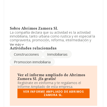
Sobre Abrimos Zamora Sl.
La compañía declara que su actividad es la actividad
inmobiliaria, tanto urbana como rustica y en especial la
compraventa, promoción, reforma, intermediación y
construcción de inmuebles y el arrendamiento de los
Ver más
mismos, con expresa exclusion del arrendamiento. La
Actividades relacionadas
empresa es una Sociedad Limitada. Tiene CNAE: 6812 -
Construcciones
Inmobiliarias
'%cnae%'. La compañía no tiene actividad en mercados
exteriores.
Promocion inmobiliaria
La empresa
Abrimos Zamora S.L
, NIF B49222250,
tiene domicilio fiscal en Calle Doctor Olivares núm. 29 5
B, (49019), en el municipio de Zamora, Castilla-león.
Ver el informe ampliado de Abrimos
Zamora Sl. ¡Es gratis!
En base a la información de la que dispone INFORMA
Regístrate en eInforma y te regalamos el
sobre 231.218 compañías, la facturación en el ámbito
Informe Ampliado de esta empresa.
nacional alcanza los 29.817 millones de euros y se
VER INFORME AMPLIADO DE ABRIMOS
calcula un promedio de facturación de 128 mil euros
ZAMORA SL.
entre todas las compañías. En cuanto a la información
relativa a la provincia de Zamora, en la base de datos
de INFORMA aparecen 242 empresas, cuyas ventas han