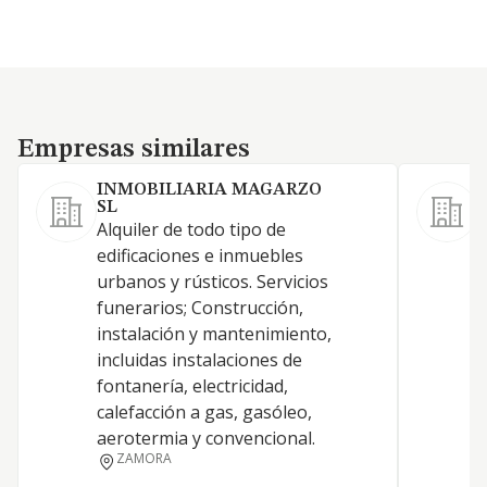
Empresas similares
Empresas similares
INMOBILIARIA MAGARZO
SL
Alquiler de todo tipo de
L
edificaciones e inmuebles
u
urbanos y rústicos. Servicios
a
funerarios; Construcción,
t
instalación y mantenimiento,
i
incluidas instalaciones de
y
fontanería, electricidad,
a
calefacción a gas, gasóleo,
d
aerotermia y convencional.
p
ZAMORA
e