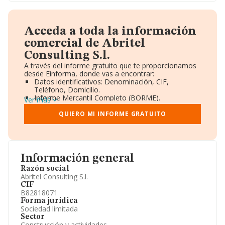
Acceda a toda la información
comercial de Abritel
Consulting S.l.
A través del informe gratuito que te proporcionamos
desde Einforma, donde vas a encontrar:
Datos identificativos: Denominación, CIF,
Teléfono, Domicilio.
Informe Mercantil Completo (BORME).
Ver más
Gráficos de Evolución Ventas y Empleados.
Consejo de Administración y Administradores.
QUIERO MI INFORME GRATUITO
Directivos y Ejecutivos.
Accionistas.
Participaciones y Vinculaciones en otras empresas.
Artículos de prensa publicados sobre la empresa.
Información oficial y registral complementaria.
Información general
Razón social
Abritel Consulting S.l.
CIF
B82818071
Forma jurídica
Sociedad limitada
Sector
Construcción y actividades