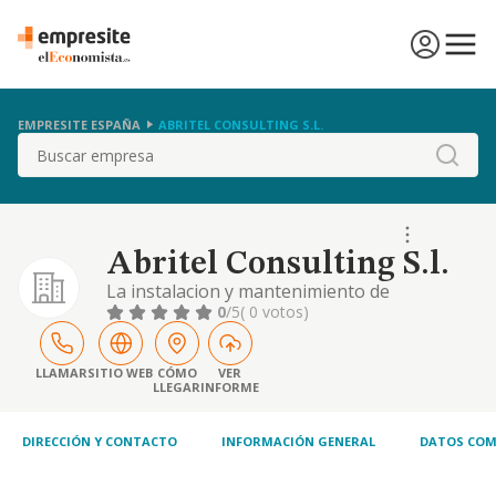
EMPRESITE ESPAÑA
ABRITEL CONSULTING S.L.
Buscar
Abritel Consulting S.l.
La instalacion y mantenimiento de
mecanismos electronicos de apertura de
0
/5
( 0 votos)
puertas por control remoto.
LLAMAR
SITIO WEB
CÓMO
VER
LLEGAR
INFORME
DIRECCIÓN Y CONTACTO
INFORMACIÓN GENERAL
DATOS COM