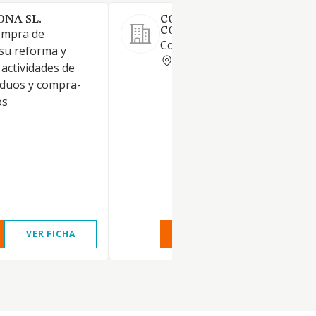
ONA SL.
COPRUSA INGENIERIA Y
CONSTRUCCION SL
ompra de
Construcción y rehabilitación.
su reforma y
VALENCIA
 actividades de
siduos y compra-
os
VER FICHA
VER INFORME
VER FIC