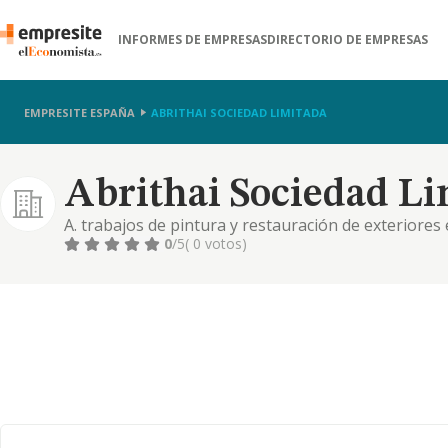
INFORMES DE EMPRESAS
DIRECTORIO DE EMPRESAS
EMPRESITE ESPAÑA
ABRITHAI SOCIEDAD LIMITADA
Abrithai Sociedad Li
A. trabajos de pintura y restauración de exteriores
albañilería y fontanería de edificios, locales comerc
0
/5
( 0 votos)
de fincas rústicasy urbanas, la promoción y constr