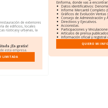
Einforma, donde vas a encontrar
Datos identificativos: Denomin
Informe Mercantil Completo 
Gráficos de Evolución Ventas
Consejo de Administración y 
Directivos y Ejecutivos.
 restauración de exteriores
Accionistas.
ía de edificios, locales
Participaciones y Vinculacion
cas rústicasy urbanas, la
Artículos de prensa publicado
La sociedad está inscrita
Información oficial y registra
e referencia CNAE
iene actividad en mercados
QUIERO MI INF
ada ¡Es gratis!
 de esta empresa.
tendiendo a los datos
 media de sector.
D LIMITADA
de identificación fiscal
(46970), Alaquas, en
8.948 empresas, a nivel
media entre todas las
n la información de la
n 10107 empresas, cuyas
mente, para completar los
 es de 2; la antigüedad