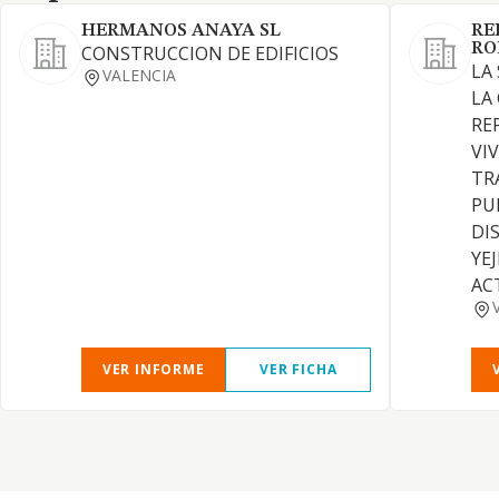
HERMANOS ANAYA SL
RE
RO
CONSTRUCCION DE EDIFICIOS
LA
VALENCIA
LA
RE
VI
TR
PU
DI
YE
AC
VER INFORME
VER FICHA