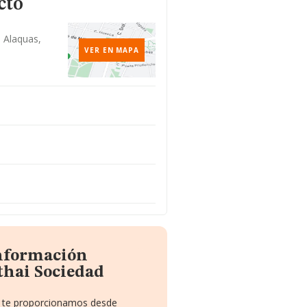
cto
, Alaquas,
VER EN MAPA
información
thai Sociedad
ue te proporcionamos desde