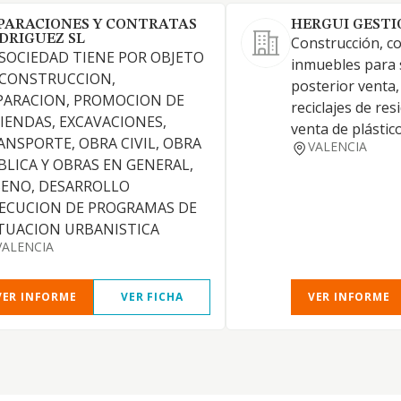
PARACIONES Y CONTRATAS
HERGUI GESTI
DRIGUEZ SL
Construcción, c
 SOCIEDAD TIENE POR OBJETO
inmuebles para 
 CONSTRUCCION,
posterior venta,
PARACION, PROMOCION DE
reciclajes de re
VIENDAS, EXCAVACIONES,
venta de plástic
ANSPORTE, OBRA CIVIL, OBRA
VALENCIA
BLICA Y OBRAS EN GENERAL,
SENO, DESARROLLO
JECUCION DE PROGRAMAS DE
TUACION URBANISTICA
VALENCIA
VER INFORME
VER FICHA
VER INFORME