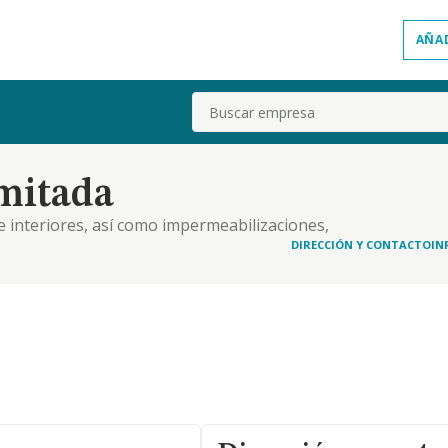
AÑA
Buscar
mitada
 e interiores, así como impermeabilizaciones,
iales y viviendas. b. la compra y venta de toda clase
DIRECCIÓN Y CONTACTO
IN
ucción sobre las mismas de toda clase de ed