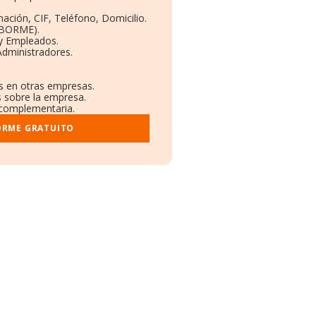
:
ación, CIF, Teléfono, Domicilio.
(BORME).
 y Empleados.
Administradores.
es en otras empresas.
s sobre la empresa.
l complementaria.
ORME GRATUITO