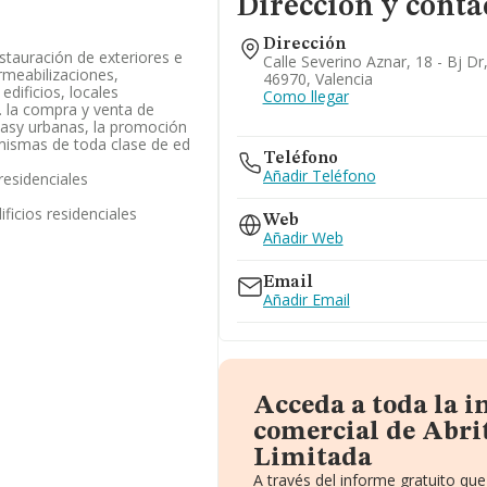
Dirección y conta
Dirección
estauración de exteriores e
Calle Severino Aznar, 18 - Bj Dr
rmeabilizaciones,
46970, Valencia
 edificios, locales
Como llegar
. la compra y venta de
icasy urbanas, la promoción
 mismas de toda clase de ed
Teléfono
Añadir Teléfono
residenciales
ficios residenciales
Web
Añadir Web
Email
Añadir Email
Acceda a toda la 
comercial de Abri
Limitada
A través del informe gratuito q