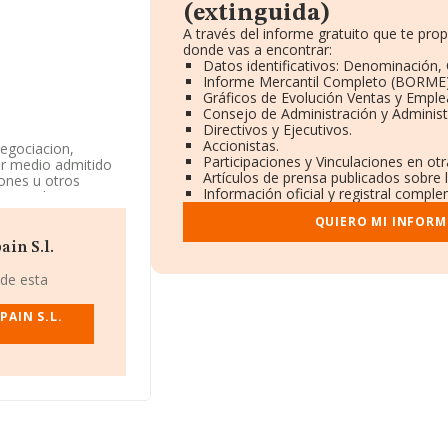
(extinguida)
A través del informe gratuito que te pr
donde vas a encontrar:
Datos identificativos: Denominación, 
Informe Mercantil Completo (BORME)
Gráficos de Evolución Ventas y Emple
Consejo de Administración y Administ
Directivos y Ejecutivos.
Accionistas.
negociacion,
Participaciones y Vinculaciones en ot
er medio admitido
Artículos de prensa publicados sobre 
iones u otros
Información oficial y registral comple
Mercantil como
nae%'. La empresa
QUIERO MI INFORM
in S.l.
IF B82077652, tiene
, Madrid.
 de esta
pertenecientes al
AIN S.L.
illones de euros y
resas es de 210 mil
en la base de datos
do los 8.058
r, en 2005, la
eados de media son