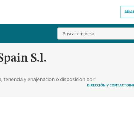
AÑA
Buscar
pain S.l.
, tenencia y enajenacion o disposicion por
o o indirecto, de acciones, participaciones u
DIRECCIÓN Y CONTACTO
IN