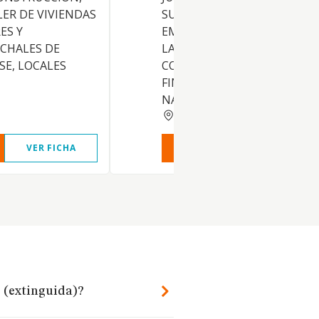
LER DE VIVIENDAS
SU FORMA U ORGANIZACION
ES Y
EMPRESARIAL O NO, EN TOD
 CHALES DE
LAS MATERIAS RELACIONAD
SE, LOCALES
CON EL AMBITO ECONOMIC
FINANCIERO O DE ANALOGA
NATU
MADRID
VER FICHA
VER INFORME
VER FIC
. (extinguida)?