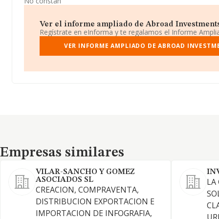
No constan
Ver el informe ampliado de Abroad Investments S
Regístrate en eInforma y te regalamos el Informe Ampl
VER INFORME AMPLIADO DE ABROAD INVESTMEN
Empresas similares
Empresas similares
VILAR-SANCHO Y GOMEZ
IN
ASOCIADOS SL
LA
CREACION, COMPRAVENTA,
SO
DISTRIBUCION EXPORTACION E
CL
IMPORTACION DE INFOGRAFIA,
UR