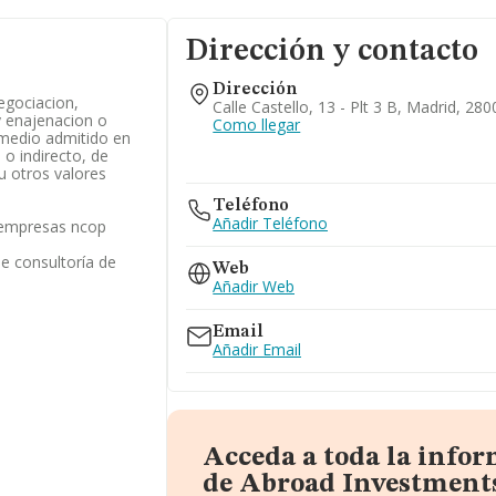
Dirección y contacto
Dirección
egociacion,
Calle Castello, 13 - Plt 3 B, Madrid, 28
y enajenacion o
Como llegar
 medio admitido en
o indirecto, de
u otros valores
Teléfono
Añadir Teléfono
s empresas ncop
de consultoría de
Web
Añadir Web
Email
Añadir Email
Acceda a toda la info
de Abroad Investments 