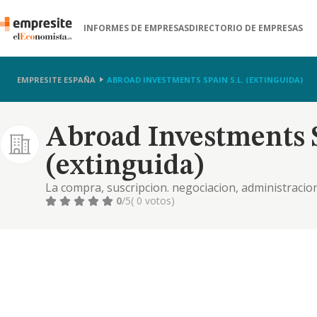
INFORMES DE EMPRESAS
DIRECTORIO DE EMPRESAS
EMPRESITE ESPAÑA
ABROAD INVESTMENTS SPAIN S.L. (EXTINGUIDA)
Abroad Investments S
(extinguida)
La compra, suscripcion. negociacion, administracion
cualquier medio admitido en derecho, de modo direct
0
/5
( 0 votos)
otros valores mobiliarios.