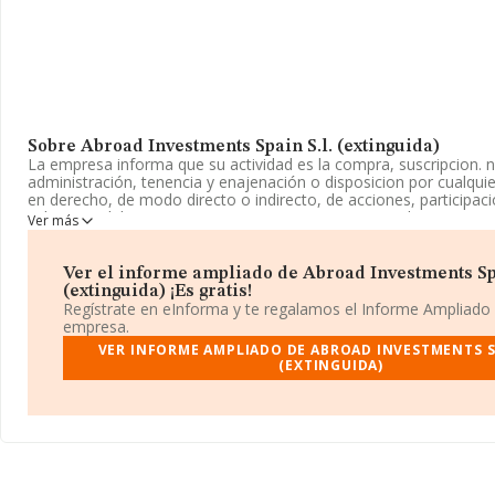
Sobre Abroad Investments Spain S.l. (extinguida)
La empresa informa que su actividad es la compra, suscripcion. 
administración, tenencia y enajenación o disposicion por cualqui
en derecho, de modo directo o indirecto, de acciones, participac
valores mobiliarios. La empresa aparece inscrita en el Registro 
Ver más
Sociedad Limitada. Su CNAE corresponde a 7020 con código '%c
no tiene actividad en mercados exteriores.
Ver el informe ampliado de Abroad Investments Spa
La compañía
Abroad Investments Spain S.L. (extinguida)
, C
(extinguida) ¡Es gratis!
domicilio fiscal en Calle Castello núm. 13 Plt 3 B, (28001), Madrid
Regístrate en eInforma y te regalamos el Informe Ampliado
empresa.
Con los datos a disposición de INFORMA sobre 72.271 empresas 
VER INFORME AMPLIADO DE ABROAD INVESTMENTS SP
sector, la facturación en el ámbito nacional alcanza los 15.184 m
(EXTINGUIDA)
se estima que el promedio de la facturación entre todas las emp
euros. En relación con la información de la provincia de Madrid, 
de INFORMA aparecen 24646 empresas, cuyas ventas han obteni
millones de euros. Finalmente, para completar los datos de secto
antigüedad alcanza los 13 años desde la constitución. Los empl
2.