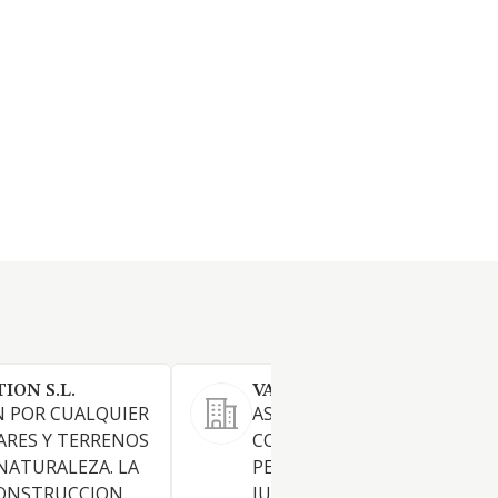
ION S.L.
VALCRISMA SL
N POR CUALQUIER
ASESORAMIENTO Y
ARES Y TERRENOS
CONSULTORIA TANTO DE
NATURALEZA. LA
PERSONAS FISICAS COMO
ONSTRUCCION,
JURIDICAS, CUALQUIERA QUE