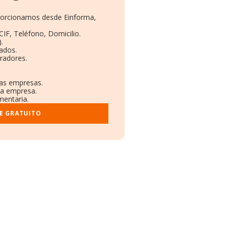
oporcionamos desde Einforma,
CIF, Teléfono, Domicilio.
.
ados.
radores.
ras empresas.
la empresa.
mentaria.
E GRATUITO