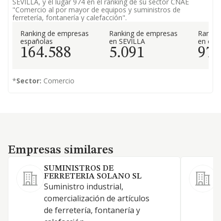
SEVILLA, y el lugar 974 en el ranking de su sector CNAE
"Comercio al por mayor de equipos y suministros de
ferretería, fontanería y calefacción".
Ranking de empresas
Ranking de empresas
Rankin
españolas
en SEVILLA
en el 
164.588
5.091
97
*
Sector:
Comercio
Empresas similares
Empresas similares
SUMINISTROS DE
FERRETERIA SOLANO SL
4
Suministro industrial,
d
comercialización de artículos
c
de ferretería, fontanería y
3