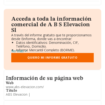
Acceda a toda la información
comercial de A B S Elevacion
Sl
A través del informe gratuito que te proporcionamos
desde Einforma, donde vas a encontrar:
Datos identificativos: Denominación, CIF,
Teléfono, Domicilio.
Informe Mercantil Completo (BORME).
Ver más
Gráficos de Evolución Ventas y Empleados.
Consejo de Administración y Administradores.
QUIERO MI INFORME GRATUITO
Directivos y Ejecutivos.
Accionistas.
Participaciones y Vinculaciones en otras empresas.
Artículos de prensa publicados sobre la empresa.
Informacion de su página web
Información oficial y registral complementaria.
Información de su página web
Web
www.abs-elevacion.com/
Titulo
ABS Elevacion |