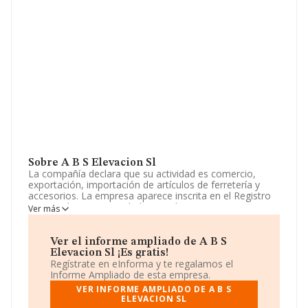
Sobre A B S Elevacion Sl
La compañía declara que su actividad es comercio,
exportación, importación de artículos de ferretería y
accesorios. La empresa aparece inscrita en el Registro
Mercantil como Sociedad Limitada. Tiene CNAE: 4684 -
Ver más
'%cnae%'. La sociedad no tiene actividad en mercados
exteriores.
Ver el informe ampliado de A B S
Ha tenido un 20% más de empleados y teniendo en
Elevacion Sl ¡Es gratis!
cuenta la información a disposición de INFORMA, ha
Regístrate en eInforma y te regalamos el
contado con un número de empleados inferior a la
Informe Ampliado de esta empresa.
media de sector.
VER INFORME AMPLIADO DE A B S
ELEVACION SL
Acerca de la información disponible en INFORMA sobre