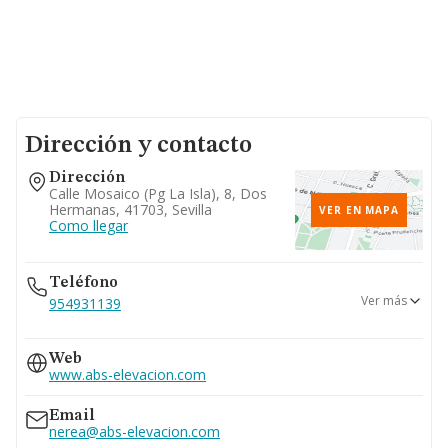
Dirección y contacto
Dirección
Calle Mosaico (pg La Isla), 8, Dos
Hermanas, 41703, Sevilla
VER EN MAPA
Como llegar
Teléfono
Ver más
954931139
954930529
Web
www.abs-elevacion.com
Email
nerea@abs-elevacion.com