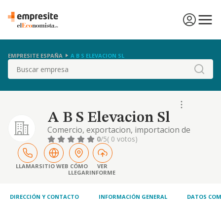
EMPRESITE ESPAÑA
A B S ELEVACION SL
Buscar
A B S Elevacion Sl
Comercio, exportacion, importacion de
articulos de ferreteria y accesorios
0
/5
( 0 votos)
LLAMAR
SITIO WEB
CÓMO
VER
LLEGAR
INFORME
DIRECCIÓN Y CONTACTO
INFORMACIÓN GENERAL
DATOS COM