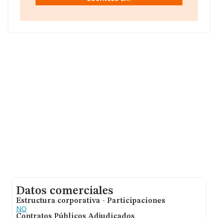
obtenido los 15 millones de euros. Para aportar ulterior
información de interés en el ámbito sectorial, la media
de antigüedad desde la constitución es de 14 años. La
media de empleados es de 1.
Datos comerciales
Estructura corporativa - Participaciones
NO
Contratos Públicos Adjudicados