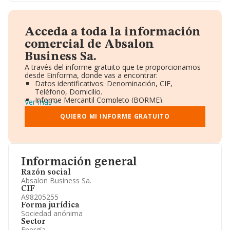
Acceda a toda la información
comercial de Absalon
Business Sa.
A través del informe gratuito que te proporcionamos
desde Einforma, donde vas a encontrar:
Datos identificativos: Denominación, CIF,
Teléfono, Domicilio.
Informe Mercantil Completo (BORME).
Ver más
Gráficos de Evolución Ventas y Empleados.
Consejo de Administración y Administradores.
QUIERO MI INFORME GRATUITO
Directivos y Ejecutivos.
Accionistas.
Participaciones y Vinculaciones en otras empresas.
Artículos de prensa publicados sobre la empresa.
Información oficial y registral complementaria.
Información general
Razón social
Absalon Business Sa.
CIF
A98205255
Forma jurídica
Sociedad anónima
Sector
Energía