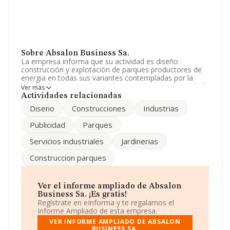
Sobre Absalon Business Sa.
La empresa informa que su actividad es diseño
construcción y explotación de parques productores de
energia en todas sus variantes contempladas por la
legislación. La sociedad está registrada como Sociedad
Ver más
Anónima. La actividad de referencia CNAE corresponde
Actividades relacionadas
a 'Transporte de energía eléctrica', cuyo Código es
Diseno
Construcciones
Industrias
3512. La empresa no tiene actividad en mercados
exteriores.
Publicidad
Parques
La empresa española
Absalon Business S.A
, con CIF
Servicios industriales
Jardinerias
A98205255, tiene domicilio fiscal en Calle Cardenal
Monescillo núm. 26 Primero B, (13003), en el municipio
Construccion parques
de Ciudad Real, Castilla-la Mancha.
En base a la información de la que dispone INFORMA
sobre 46.044 compañías, a nivel nacional la facturación
Ver el informe ampliado de Absalon
asciende a 23.269 millones de euros y se estima que el
Business Sa. ¡Es gratis!
promedio de la facturación entre todas las empresas es
Regístrate en eInforma y te regalamos el
de 505 mil euros. En cuanto a la información relativa a
Informe Ampliado de esta empresa.
la provincia de Ciudad Real, en la base de datos de
VER INFORME AMPLIADO DE ABSALON
INFORMA aparecen 402 empresas, cuyas ventas han
BUSINESS SA.