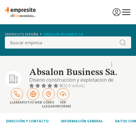
EMPRESITE ESPAÑA
ABSALON BUSINESS SA.
Buscar
Absalon Business Sa.
Diseno construccion y explotacion de
parques productores de energia en todas
0
/5
( 0 votos)
sus variantes contempladas por la
legislacion.
LLAMAR
SITIO WEB
CÓMO
VER
LLEGAR
INFORME
DIRECCIÓN Y CONTACTO
INFORMACIÓN GENERAL
DATOS COM