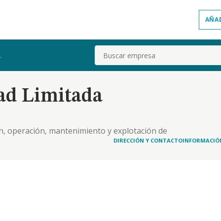
AÑA
Buscar
L
ad Limitada
ión, operación, mantenimiento y explotación de
cipalmente solar-, de sus componentes y equipos,
DIRECCIÓN Y CONTACTO
INFORMACIÓ
 industriales