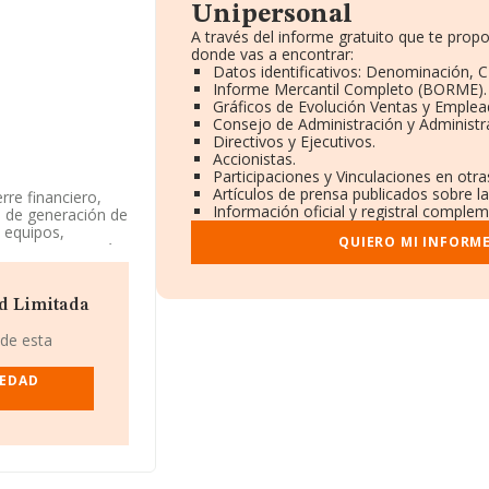
Unipersonal
A través del informe gratuito que te pro
donde vas a encontrar:
Datos identificativos: Denominación, C
Informe Mercantil Completo (BORME).
Gráficos de Evolución Ventas y Emplea
Consejo de Administración y Administr
Directivos y Ejecutivos.
Accionistas.
Participaciones y Vinculaciones en otr
Artículos de prensa publicados sobre l
rre financiero,
Información oficial y registral complem
s de generación de
 equipos,
QUIERO MI INFORM
. La empresa está
2 con código
 en mercados
ad Limitada
a que la compañía
 de esta
r (2023). En 2024
del 2.800% en las
IEDAD
hasta 1.304
o. Éstas son
s:
Bruc Huelva
debajo se