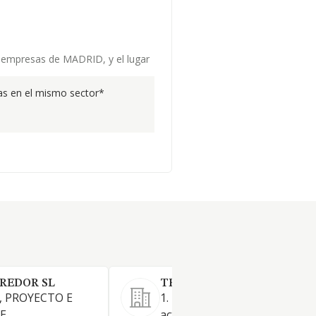
de empresas de MADRID, y el lugar
s en el mismo sector*
RREDOR SL
TRESAWLE ROAD SL.
 PROYECTO E
1. La realización de toda clase
E
actividades, obras y servicios