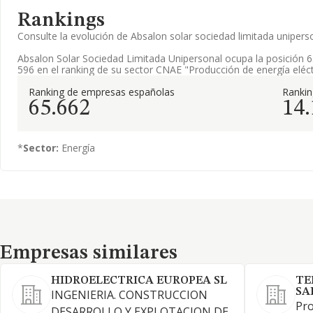
Rankings
Consulte la evolución de Absalon solar sociedad limitada unipe
Absalon Solar Sociedad Limitada Unipersonal ocupa la posición 6
596 en el ranking de su sector CNAE "Producción de energía eléctr
Ranking de empresas españolas
Ranki
65.662
14
*
Sector:
Energía
Empresas similares
Empresas similares
HIDROELECTRICA EUROPEA SL
TE
SA
INGENIERIA. CONSTRUCCION
Pro
DESARROLLO Y EXPLOTACION DE