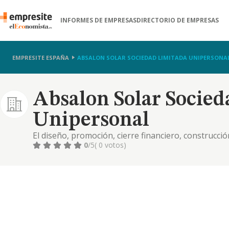
INFORMES DE EMPRESAS
DIRECTORIO DE EMPRESAS
EMPRESITE ESPAÑA
ABSALON SOLAR SOCIEDAD LIMITADA UNIPERSONA
Absalon Solar Socied
Unipersonal
El diseño, promoción, cierre financiero, construcc
plantas de generación de energía renovables -prin
0
/5
( 0 votos)
sistemas de transmisión eléctrica e infraestructuras