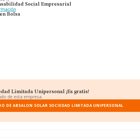
cipalmente solar-,
sabilidad Social Empresarial
a e
ormación
do un importante
 en Bolsa
nking sectorial
ing nacional, la
dad Limitada Unipersonal ¡Es gratis!
iado de esta empresa.
DO DE ABSALON SOLAR SOCIEDAD LIMITADA UNIPERSONAL