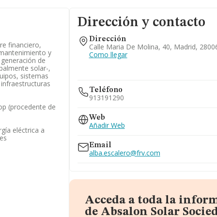
Dirección y contacto
Dirección
re financiero,
Calle Maria De Molina, 40, Madrid, 2800
 mantenimiento y
Como llegar
 generación de
ipalmente solar-,
uipos, sistemas
 infraestructuras
Teléfono
913191290
op (procedente de
Web
Añadir Web
gía eléctrica a
les
Email
alba.escalero@frv.com
Acceda a toda la infor
de Absalon Solar Socie