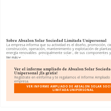
Sobre Absalon Solar Sociedad Limitada Unipersonal
La empresa informa que su actividad es el diseño, promoción, cie
construcción, operación, mantenimiento y explotación de planta
energía renovables -principalmente solar-, de sus componentes y
sistemas de transmisión eléctrica e infraestructuras industriales
Ver más
registrada como Sociedad Limitada. Su CNAE corresponde a 351
'Transporte de energía eléctrica'. La empresa no tiene actividad
exteriores.
Ver el informe ampliado de Absalon Solar Socied
Unipersonal ¡Es gratis!
La información presente en la base de datos de INFORMA reflej
Regístrate en eInforma y te regalamos el Informe Ampliado
ha experimentado una evolución positiva respecto al año anterio
empresa.
el ebitda ha subido un 3.769%. Ha experimentado un incremento 
VER INFORME AMPLIADO DE ABSALON SOLAR SOC
ventas, sin embargo, los beneficios han decrecido un 3.105%.
LIMITADA UNIPERSONAL
Acerca de la información en los distintos rankings: ha subido de 
puestos en 2024 a nivel sectorial, pasando del 1.900 al 596 puest
algunas de las empresas que la superan en el ranking de sectore
2020 S.L
y
Explotaciones Eolicas Andella S.L
; en cambio, por 