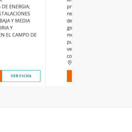
 DE ENERGIA;
propios o relacionados con l
STALACIONES
negocios de: a. la promoción 
BAJA Y MEDIA
desarrollo de proyectos de
RIA Y
generación de electricidad
EN EL CAMPO DE
mediante tecnología fotovolta
pudiendo para ello, comprar 
vender terrenos, suscribir
contratos de arrendamiento,.
MADRID
VER FICHA
VER INFORME
VER FIC