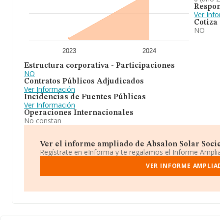
explotación de plantas de generación de energía renovables -prin
Respon
de sus componentes y equipos, sistemas de transmisión eléctric
Ver Inf
infraestructuras industriales. En general, la compañía ha alcanza
Cotiza
crecimiento respecto al (2023) y se ha posicionado mejor en el ra
NO
(Transporte de energía eléctrica) frente al 2023. En cuanto al rank
empresa ha ganado posiciones.
2023
2024
Estructura corporativa - Participaciones
NO
Contratos Públicos Adjudicados
Ver Información
Incidencias de Fuentes Públicas
Ver Información
Operaciones Internacionales
No constan
Ver el informe ampliado de Absalon Solar Socie
Regístrate en eInforma y te regalamos el Informe Ampl
VER INFORME AMPLIA