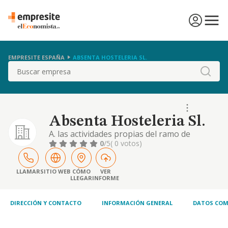
EMPRESITE ESPAÑA
ABSENTA HOSTELERIA SL.
Buscar
Absenta Hosteleria Sl.
A. las actividades propias del ramo de
hosteleria, incluso explotar establecimientos
0
/5
( 0 votos)
de dicho ramo, directamente o por contrata
o concesion de entidades publicas y
privadas..
LLAMAR
SITIO WEB
CÓMO
VER
LLEGAR
INFORME
DIRECCIÓN Y CONTACTO
INFORMACIÓN GENERAL
DATOS COM