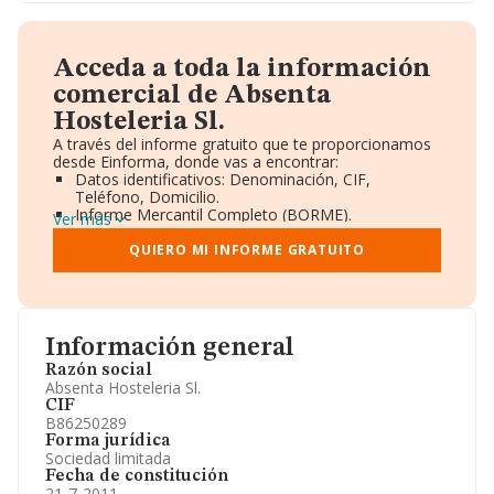
Acceda a toda la información
comercial de Absenta
Hosteleria Sl.
A través del informe gratuito que te proporcionamos
desde Einforma, donde vas a encontrar:
Datos identificativos: Denominación, CIF,
Teléfono, Domicilio.
Informe Mercantil Completo (BORME).
Ver más
Gráficos de Evolución Ventas y Empleados.
Consejo de Administración y Administradores.
QUIERO MI INFORME GRATUITO
Directivos y Ejecutivos.
Accionistas.
Participaciones y Vinculaciones en otras empresas.
Artículos de prensa publicados sobre la empresa.
Información oficial y registral complementaria.
Información general
Razón social
Absenta Hosteleria Sl.
CIF
B86250289
Forma jurídica
Sociedad limitada
Fecha de constitución
21-7-2011