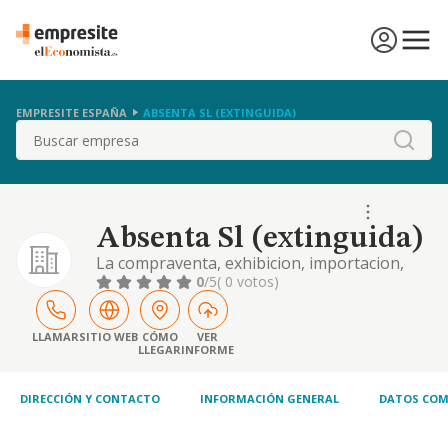
EMPRESITE ESPAÑA
ABSENTA SL (EXTINGUIDA)
Buscar
Absenta Sl (extinguida)
La compraventa, exhibicion, importacion,
exportacion, estudio, certificacion,
0
/5
( 0 votos)
restauracion y autentificacion de obras de
arte, asi como de los componentes
necesarios para su fabricacion
LLAMAR
SITIO WEB
CÓMO
VER
LLEGAR
INFORME
DIRECCIÓN Y CONTACTO
INFORMACIÓN GENERAL
DATOS COM