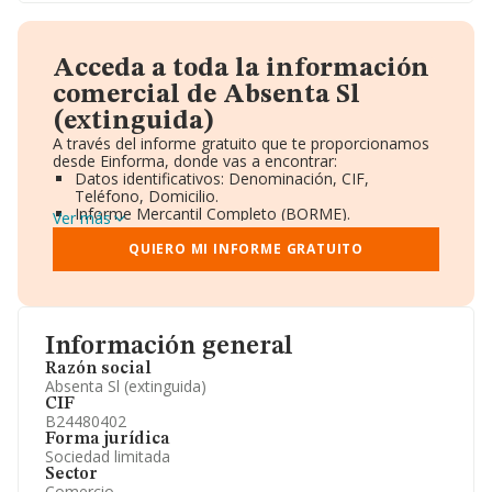
Acceda a toda la información
comercial de Absenta Sl
(extinguida)
A través del informe gratuito que te proporcionamos
desde Einforma, donde vas a encontrar:
Datos identificativos: Denominación, CIF,
Teléfono, Domicilio.
Informe Mercantil Completo (BORME).
Ver más
Gráficos de Evolución Ventas y Empleados.
Consejo de Administración y Administradores.
QUIERO MI INFORME GRATUITO
Directivos y Ejecutivos.
Accionistas.
Participaciones y Vinculaciones en otras empresas.
Artículos de prensa publicados sobre la empresa.
Información oficial y registral complementaria.
Información general
Razón social
Absenta Sl (extinguida)
CIF
B24480402
Forma jurídica
Sociedad limitada
Sector
Comercio