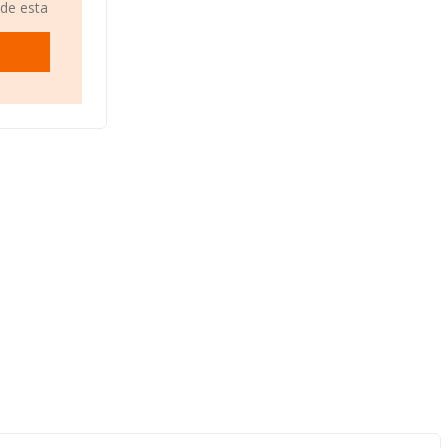
.
 de esta
blecido en
cipio de
18
ones de
entre todas
sturias, en
ntas han
de interés,
media de