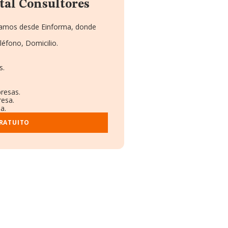
tal Consultores
onamos desde Einforma, donde
léfono, Domicilio.
s.
presas.
resa.
a.
GRATUITO