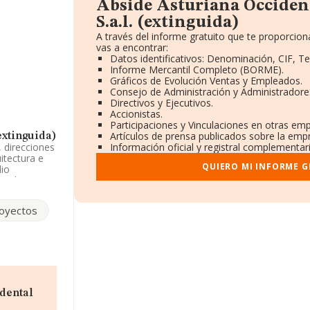
Abside Asturiana Occiden
S.a.l. (extinguida)
A través del informe gratuito que te proporci
vas a encontrar:
Datos identificativos: Denominación, CIF, Te
Informe Mercantil Completo (BORME).
Gráficos de Evolución Ventas y Empleados.
Consejo de Administración y Administradore
Directivos y Ejecutivos.
Accionistas.
Participaciones y Vinculaciones en otras em
Artículos de prensa publicados sobre la emp
extinguida)
 direcciones
Información oficial y registral complementari
itectura e
QUIERO MI INFORME 
dio
n el
 'Servicios
sesoramiento
oyectos
rcados
 la
 de
.com
.
dental