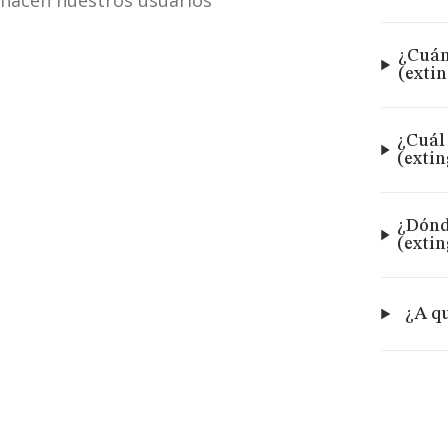
hacen nuestros usuarios
¿Cuán
(exti
¿Cuál 
(exti
¿Dónde
(exti
¿A qu