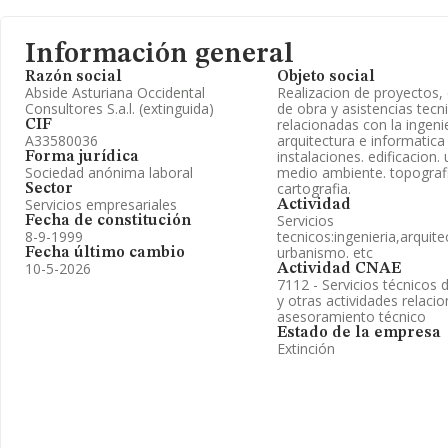
Información general
Razón social
Objeto social
Abside Asturiana Occidental
Realizacion de proyectos,
Consultores S.a.l. (extinguida)
de obra y asistencias tecn
relacionadas con la ingenie
CIF
A33580036
arquitectura e informatica
instalaciones. edificacion.
Forma jurídica
Sociedad anónima laboral
medio ambiente. topograf
cartografia.
Sector
Servicios empresariales
Actividad
Servicios
Fecha de constitución
8-9-1999
tecnicos:ingenieria,arquite
urbanismo. etc
Fecha último cambio
10-5-2026
Actividad CNAE
7112 - Servicios técnicos d
y otras actividades relaci
asesoramiento técnico
Estado de la empresa
Extinción