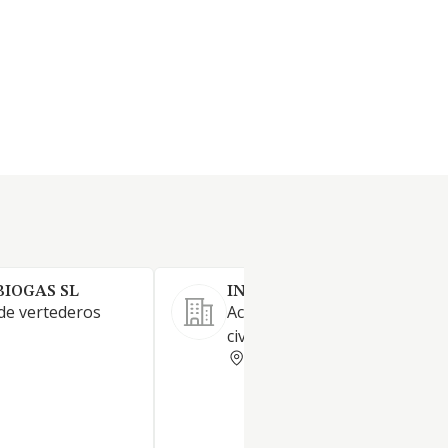
BIOGAS SL
INGITECH CONSULTING S
 de vertederos
Actividades de ingeniería y o
civil.
ASTURIAS