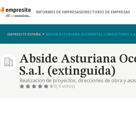
INFORMES DE EMPRESAS
DIRECTORIO DE EMPRESAS
EMPRESITE ESPAÑA
ABSIDE ASTURIANA OCCIDENTAL CONSULTORES S.A.
Abside Asturiana Oc
S.a.l. (extinguida)
Realizacion de proyectos, direcciones de obra y asis
arquitectura e informatica en general. instalacione
0
/5
( 0 votos)
topografia y cartografia.