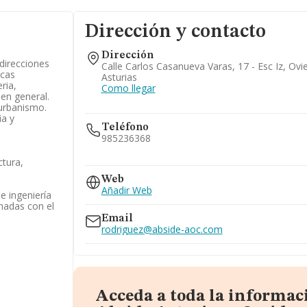
Dirección y contacto
Dirección
 direcciones
Calle Carlos Casanueva Varas, 17 - Esc Iz, Ovi
icas
Asturias
ria,
Como llegar
 en general.
 urbanismo.
ia y
Teléfono
985236368
ctura,
635...
Web
Ver teléfono 635...
Añadir Web
e ingeniería
onadas con el
Email
rodriguez@abside-aoc.com
Acceda a toda la informac