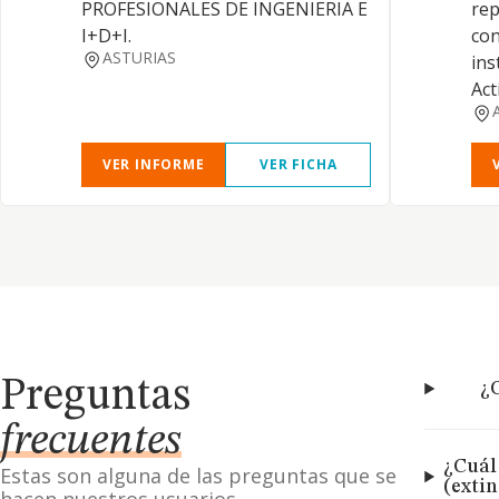
PROFESIONALES DE INGENIERIA E
rep
I+D+I.
con
ASTURIAS
ins
Act
VER INFORME
VER FICHA
Preguntas
¿C
frecuentes
¿Cuál 
Estas son alguna de las preguntas que se
(exti