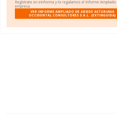
La compañía
Abside Asturiana Occidental Consultores S.A.L
Regístrate en eInforma y te regalamos el Informe Ampliado
(extinguida)
, con NIF A33580036, tiene su domicilio social esta
empresa.
Calle Carlos Casanueva Varas núm. 17 Esc Iz, (33012), en el muni
VER INFORME AMPLIADO DE ABSIDE ASTURIANA
Oviedo, Asturias.
OCCIDENTAL CONSULTORES S.A.L. (EXTINGUIDA)
En base a la información de la que dispone INFORMA sobre 41.8
compañías, a nivel nacional la facturación asciende a 29.667 mill
euros y se calcula un promedio de facturación de 709 mil euros 
las compañías. En relación con la información de la provincia de A
la base de datos de INFORMA aparecen 904 empresas, cuyas ve
obtenido los 518 millones de euros. Como información adicional 
la media de antigüedad desde la constitución es de 16 años. La 
empleados es de 5.