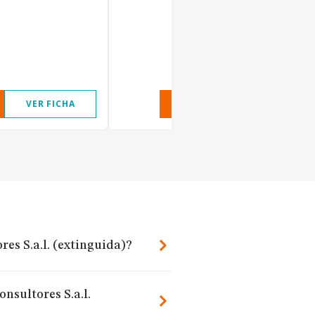
VER FICHA
VER INFORME
VER FIC
es S.a.l. (extinguida)?
nsultores S.a.l.