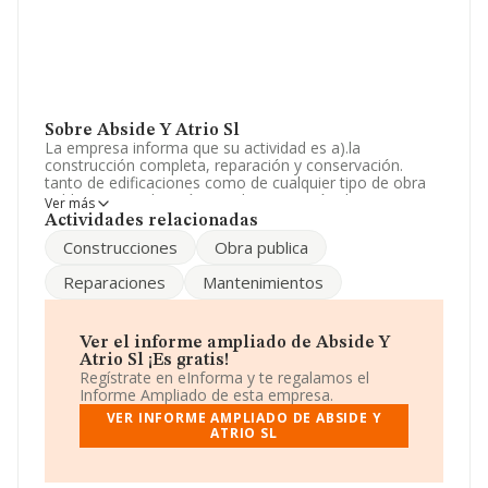
Sobre Abside Y Atrio Sl
La empresa informa que su actividad es a).la
construcción completa, reparación y conservación.
tanto de edificaciones como de cualquier tipo de obra
publica o privada, así como la promoción de
Ver más
edificaciones para su venta en bloque o por pisos y
Actividades relacionadas
locales.b).la. La empresa aparece inscrita en el Registro
Construcciones
Obra publica
Mercantil como Sociedad Limitada. Tiene CNAE: 4101 -
'%cnae%'. No realiza actividad de importación y/o
Reparaciones
Mantenimientos
exportación.
De acuerdo con la Recomendación 2003/361/CE de la
Comisión, de 6 de mayo de 2003, sobre la definición de
Ver el informe ampliado de Abside Y
microempresas, pequeñas y medianas empresas, la
Atrio Sl ¡Es gratis!
compañía reúne los requisitos de una microempresa.
Regístrate en eInforma y te regalamos el
Los empleados se han reducido un 67% y atendiendo a
Informe Ampliado de esta empresa.
los datos disponibles en INFORMA, el número de
VER INFORME AMPLIADO DE ABSIDE Y
empleados de la compañía ha estado por debajo de la
ATRIO SL
media de sector.
La sociedad española
Abside y Atrio S.L
, con NIF