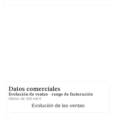
B05149653, tiene domicilio fiscal en Calle Valle Ambles
(avila) núm. 1, (05002), Ávila, Castilla-león.
En relación con el sector y disponiendo de los datos de
hasta 188.948 empresas, en el ámbito nacional la
facturación alcanza la cifra de 36.783 millones de euros
y en 2009 la media de facturación de ventas entre todas
las compañías alcanza los 194 mil euros,
encontrándose la facturación de la empresa por encima
del promedio. Por último, con el fin de ampliar la
información relativa al ámbito de la empresa, la media
de empleados es de 2; la antigüedad alcanza los 17
años desde la constitución.
Datos comerciales
Evolución de ventas - rango de facturación
Menor de 300 mil €
Evolución de las ventas