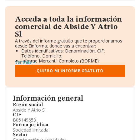
Acceda a toda la información
comercial de Abside Y Atrio
Sl
A través del informe gratuito que te proporcionamos
desde Einforma, donde vas a encontrar:
Datos identificativos: Denominación, CIF,
Teléfono, Domicilio.
Informe Mercantil Completo (BORME).
Ver más
Gráficos de Evolución Ventas y Empleados.
Consejo de Administración y Administradores.
QUIERO MI INFORME GRATUITO
Directivos y Ejecutivos.
Accionistas.
Participaciones y Vinculaciones en otras empresas.
Artículos de prensa publicados sobre la empresa.
Información oficial y registral complementaria.
Información general
Razón social
Abside Y Atrio Sl
CIF
B05149653
Forma jurídica
Sociedad limitada
Sector
Construcción y actividades