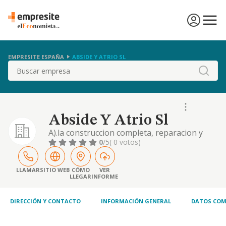
EMPRESITE ESPAÑA
ABSIDE Y ATRIO SL
Buscar
Abside Y Atrio Sl
A).la construccion completa, reparacion y
conservacion. tanto de edificaciones como de
0
/5
( 0 votos)
cualquier tipo de obra publica o privada, asi
como la promocion de edificaciones para su
venta en bloque o por pisos y locales.b).la
LLAMAR
SITIO WEB
CÓMO
VER
LLEGAR
INFORME
DIRECCIÓN Y CONTACTO
INFORMACIÓN GENERAL
DATOS COM