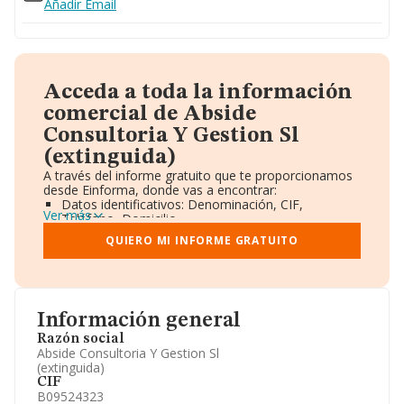
Añadir Email
Acceda a toda la información
comercial de Abside
Consultoria Y Gestion Sl
(extinguida)
A través del informe gratuito que te proporcionamos
desde Einforma, donde vas a encontrar:
Datos identificativos: Denominación, CIF,
Ver más
Teléfono, Domicilio.
Informe Mercantil Completo (BORME).
QUIERO MI INFORME GRATUITO
Gráficos de Evolución Ventas y Empleados.
Consejo de Administración y Administradores.
Directivos y Ejecutivos.
Accionistas.
Participaciones y Vinculaciones en otras empresas.
Información general
Artículos de prensa publicados sobre la empresa.
Información oficial y registral complementaria.
Razón social
Abside Consultoria Y Gestion Sl
(extinguida)
CIF
B09524323