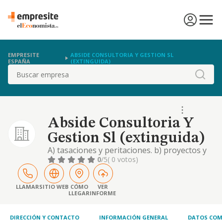
EMPRESITE
ABSIDE CONSULTORIA Y GESTION SL
ESPAÑA
(EXTINGUIDA)
Buscar
Abside Consultoria Y
Gestion Sl (extinguida)
A) tasaciones y peritaciones. b) proyectos y
asesoría para desarrollos industriales
0
/5
( 0 votos)
LLAMAR
SITIO WEB
CÓMO
VER
LLEGAR
INFORME
DIRECCIÓN Y CONTACTO
INFORMACIÓN GENERAL
DATOS COM