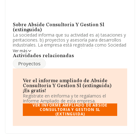
Sobre Abside Consultoria Y Gestion Sl
(extinguida)
La sociedad informa que su actividad es a) tasaciones y
peritaciones. b) proyectos y asesoría para desarrollos
industriales. La empresa está registrada como Sociedad
Limitada. Tiene CNAE: 6621 - 'Evaluación de riesgos y
Ver más
daños'. No realiza actividad de importación y/o
Actividades relacionadas
exportación.
Proyectos
La compañía
Abside Consultoría y Gestión S.L
(extinguida)
, con número de identificación fiscal
B09524323, está situada en Calle Progreso núm. 10
Ver el informe ampliado de Abside
Piso 5 A, (09002), Burgos, Castilla-león.
Consultoria Y Gestion Sl (extinguida)
¡Es gratis!
En relación con el sector y disponiendo de los datos de
Regístrate en eInforma y te regalamos el
hasta 2.685 empresas, en el ámbito nacional la
Informe Ampliado de esta empresa.
facturación alcanza la cifra de 373 millones de euros y la
VER INFORME AMPLIADO DE ABSIDE
media entre todas las compañías es de 139 mil euros
CONSULTORIA Y GESTION SL
(EXTINGUIDA)
de ventas. Como información adicional de interés, los
empleados de media son 2; la antigüedad alcanza los 15
años desde la constitución.