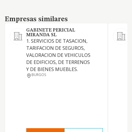
Empresas similares
Empresas similares
GABINETE PERICIAL
MIRANDA SL
E
1. SERVICIOS DE TASACION,
d
TARIFACION DE SEGUROS,
t
VALORACION DE VEHICULOS
c
DE EDIFICIOS, DE TERRENOS
d
Y DE BIENES MUEBLES.
a
BURGOS
d
i
P
C
P
o