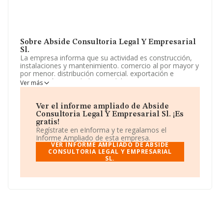
Sobre Abside Consultoria Legal Y Empresarial
Sl.
La empresa informa que su actividad es construcción,
instalaciones y mantenimiento. comercio al por mayor y
por menor. distribución comercial. exportación e
importación. actividades inmobiliarias. La empresa es
Ver más
una Sociedad Limitada. Clasifica su actividad CNAE
como 'Actividades jurídicas', código 6910. La sociedad
no tiene actividad en mercados exteriores.
Ver el informe ampliado de Abside
Consultoria Legal Y Empresarial Sl. ¡Es
La compañía
Abside Consultoría Legal y
gratis!
Empresarial S.L
, con CIF B86339751, está situada en
Regístrate en eInforma y te regalamos el
Calle Sorolla núm. 33 Bj B, (28029), Madrid, Madrid.
Informe Ampliado de esta empresa.
VER INFORME AMPLIADO DE ABSIDE
En relación con el sector y disponiendo de los datos de
CONSULTORIA LEGAL Y EMPRESARIAL
SL.
hasta 28.030 empresas, la facturación en el ámbito
nacional alcanza los 6.290 millones de euros y se estima
que el promedio de la facturación entre todas las
empresas es de 224 mil euros. Teniendo en cuenta la
información sobre Madrid, en la base de datos de
INFORMA aparecen 8265 empresas, con ventas de
3.567 millones de euros. Finalmente, para completar los
datos de sector la media de empleados de las