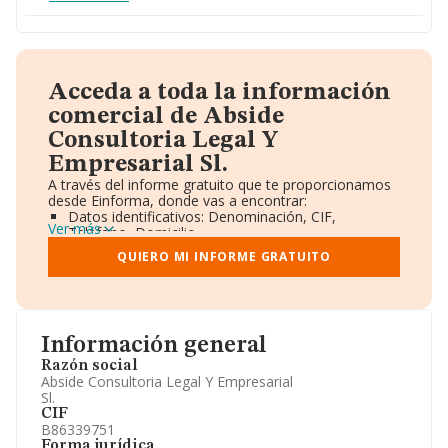
Acceda a toda la información
comercial de Abside
Consultoria Legal Y
Empresarial Sl.
A través del informe gratuito que te proporcionamos
desde Einforma, donde vas a encontrar:
Datos identificativos: Denominación, CIF,
Ver más
Teléfono, Domicilio.
Informe Mercantil Completo (BORME).
QUIERO MI INFORME GRATUITO
Gráficos de Evolución Ventas y Empleados.
Consejo de Administración y Administradores.
Directivos y Ejecutivos.
Accionistas.
Participaciones y Vinculaciones en otras empresas.
Información general
Artículos de prensa publicados sobre la empresa.
Información oficial y registral complementaria.
Razón social
Abside Consultoria Legal Y Empresarial
Sl.
CIF
B86339751
Forma jurídica