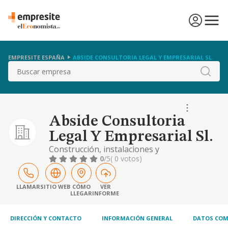
EMPRESITE ESPAÑA
ABSIDE CONSULTORIA LEGAL Y EMPRESARIAL SL.
Buscar
Abside Consultoria
Legal Y Empresarial Sl.
Construcción, instalaciones y
mantenimiento. comercio al por mayor y por
0
/5
( 0 votos)
menor. distribución comercial. exportación e
importación. actividades inmobiliarias
LLAMAR
SITIO WEB
CÓMO
VER
LLEGAR
INFORME
DIRECCIÓN Y CONTACTO
INFORMACIÓN GENERAL
DATOS COM