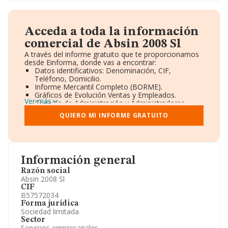
Acceda a toda la información
comercial de Absin 2008 Sl
A través del informe gratuito que te proporcionamos
desde Einforma, donde vas a encontrar:
Datos identificativos: Denominación, CIF,
Teléfono, Domicilio.
Informe Mercantil Completo (BORME).
Gráficos de Evolución Ventas y Empleados.
Ver más
Consejo de Administración y Administradores.
Directivos y Ejecutivos.
QUIERO MI INFORME GRATUITO
Accionistas.
Participaciones y Vinculaciones en otras empresas.
Artículos de prensa publicados sobre la empresa.
Información oficial y registral complementaria.
Información general
Razón social
Absin 2008 Sl
CIF
B57572034
Forma jurídica
Sociedad limitada
Sector
Servicios empresariales