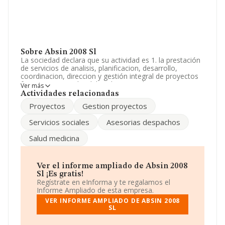
Sobre Absin 2008 Sl
La sociedad declara que su actividad es 1. la prestación
de servicios de analisis, planificacion, desarrollo,
coordinacion, direccion y gestión integral de proyectos
formativos, sociales, laborales, tecnologicos y
Ver más
economicos tanto para las diferentes administr. La
Actividades relacionadas
sociedad está inscrita en el Registro Mercantil como
Proyectos
Gestion proyectos
Sociedad Limitada. Tiene CNAE: 7020 - '%cnae%'. La
sociedad no tiene actividad en mercados exteriores.
Servicios sociales
Asesorias despachos
La empresa
Absin 2008 S.L
, B57572034, se encuentra
Salud medicina
en Calle Pare Francesc Molina núm. 30 Plt 3 2, (07003),
en el municipio de Palma, provincia de Isles Baleares,
Islas Baleares.
Ver el informe ampliado de Absin 2008
En relación con el sector y disponiendo de los datos de
Sl ¡Es gratis!
hasta 72.271 empresas, a nivel nacional la facturación
Regístrate en eInforma y te regalamos el
asciende a 15.184 millones de euros y la media entre
Informe Ampliado de esta empresa.
todas las compañías es de 210 mil euros de ventas. Con
VER INFORME AMPLIADO DE ABSIN 2008
el fin de ampliar la información relativa a las compañías,
SL
la media de empleados es de 2. La antigüedad alcanza
los 13 años desde la constitución.