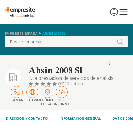
EMPRESITE ESPAÑA
ABSIN 2008 SL
Buscar
Absin 2008 Sl
1. la prestacion de servicios de analisis,
planificacion, desarrollo, coordinacion,
0
/5
( 0 votos)
direccion y gestion integral de proyectos
formativos, sociales, laborales, tecnologicos
y economicos tanto para las diferentes
LLAMAR
SITIO WEB
CÓMO
VER
LLEGAR
INFORME
administr
DIRECCIÓN Y CONTACTO
INFORMACIÓN GENERAL
DATOS COM