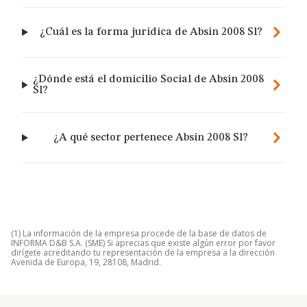
¿Cuál es la forma jurídica de Absin 2008 Sl?
¿Dónde está el domicilio Social de Absin 2008
Sl?
¿A qué sector pertenece Absin 2008 Sl?
(1) La información de la empresa procede de la base de datos de
INFORMA D&B S.A. (SME) Si aprecias que existe algún error por favor
dirígete acreditando tu representación de la empresa a la dirección
Avenida de Europa, 19, 28108, Madrid.