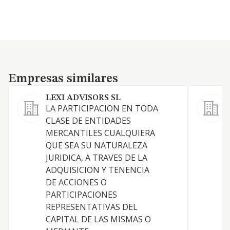
Empresas similares
Empresas similares
LEXI ADVISORS SL
LA PARTICIPACION EN TODA
L
CLASE DE ENTIDADES
o
MERCANTILES CUALQUIERA
p
QUE SEA SU NATURALEZA
a
JURIDICA, A TRAVES DE LA
t
ADQUISICION Y TENENCIA
l
DE ACCIONES O
e
PARTICIPACIONES
c
REPRESENTATIVAS DEL
e
CAPITAL DE LAS MISMAS O
p