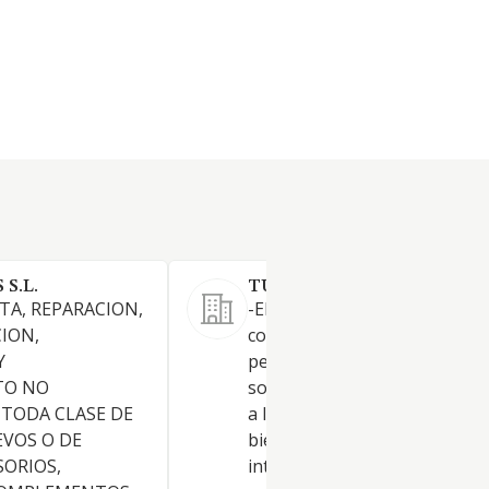
S.L.
TUMAN ASESORES SL.
A, REPARACION,
-El asesoramiento en materia
ION,
comercial, mercantil y de
Y
penetración en mercados pa
TO NO
sociedades y entidades dedic
 TODA CLASE DE
a la venta y comercialización 
VOS O DE
bienes de consumo duradero.
SORIOS,
intermediación y asesoramie