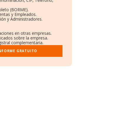
Denominación, CIF, Teléfono,
pleto (BORME).
Ventas y Empleados.
ión y Administradores.
laciones en otras empresas.
licados sobre la empresa.
egistral complementaria.
INFORME GRATUITO