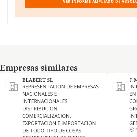
VER INFORME AMPLIADO DE ABSOL
Empresas similares
Empresas similares
BLABERT SL
J.
REPRESENTACION DE EMPRESAS
IN
NACIONALES E
EN
INTERNACIONALES.
CO
DISTRIBUCION,
GR
COMERCIALIZACION,
IN
EXPORTACION E IMPORTACION
GE
DE TODO TIPO DE COSAS.