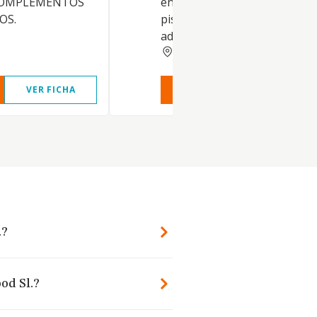
COMPLEMENTOS
en la compraventa de inmueb
OS.
pisos, locales, así como la
administración de fincas
MADRID
VER FICHA
VER INFORME
VER FIC
.?
od Sl.?