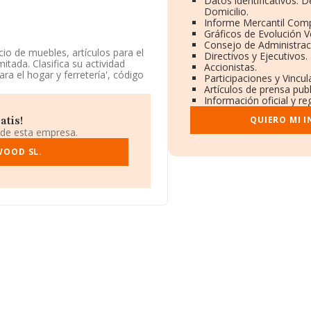
Datos identificativos: 
Domicilio.
Informe Mercantil Com
Gráficos de Evolución 
Consejo de Administrac
io de muebles, artículos para el
Directivos y Ejecutivos.
tada. Clasifica su actividad
Accionistas.
a el hogar y ferretería', código
Participaciones y Vincu
Artículos de prensa pub
Información oficial y r
QUIERO MI 
atis!
da en Calle Jorge Juan núm. 28 Bj,
 de esta empresa.
WOOD SL.
2 compañías, en el ámbito
 y se estima que el promedio de la
to a la información de la
MA aparecen 439 empresas, con
rmación de interés en el ámbito
constitución es de 17 años.