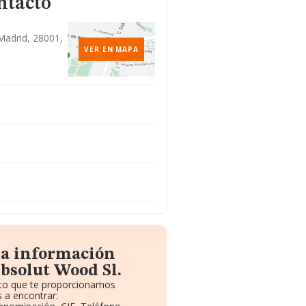
ntacto
 Madrid, 28001,
VER EN MAPA
la información
bsolut Wood Sl.
uito que te proporcionamos
 a encontrar: