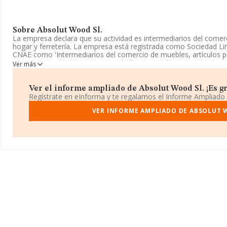
Sobre Absolut Wood Sl.
La empresa declara que su actividad es intermediarios del comerc
hogar y ferretería. La empresa está registrada como Sociedad Limi
CNAE como 'Intermediarios del comercio de muebles, artículos par
4615. La empresa no tiene actividad en mercados exteriores.
Ver más
Puedes consultar su página web aquí:
www.absolutwood.com
.
Ver el informe ampliado de Absolut Wood Sl. ¡Es gr
La compañía
Absolut Wood S.L
, con NIF B44711653, está situa
Regístrate en eInforma y te regalamos el Informe Ampliado
(28001), en el municipio de Madrid, Madrid.
VER INFORME AMPLIADO DE ABSOLUT 
En base a la información de la que dispone INFORMA sobre 2.34
nacional la facturación alcanza la cifra de 625 millones de euros
facturación entre todas las empresas es de 267 mil euros. Respec
provincia (hablamos de Madrid), en la base de datos de INFOR
ventas de hasta 116 millones de euros. Para aportar ulterior info
sectorial, la media de empleados es de 2; la antigüedad desde la 