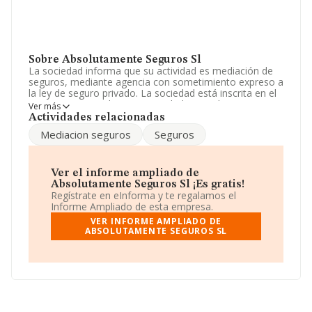
Sobre Absolutamente Seguros Sl
La sociedad informa que su actividad es mediación de
seguros, mediante agencia con sometimiento expreso a
la ley de seguro privado. La sociedad está inscrita en el
Registro Mercantil como Sociedad Limitada. Su
Ver más
actividad CNAE es 'Actividades de agentes y corredores
Actividades relacionadas
de seguros' con código 6622. No realiza actividad de
Mediacion seguros
Seguros
importación y/o exportación.
La plantilla ha crecido un 100% y según los datos a
disposición de INFORMA, ha tenido un número de
Ver el informe ampliado de
empleados por debajo de la media de sector.
Absolutamente Seguros Sl ¡Es gratis!
Regístrate en eInforma y te regalamos el
La dirección de correo es
ctroyan@mapfre.com
.
Informe Ampliado de esta empresa.
VER INFORME AMPLIADO DE
La sociedad española
Absolutamente Seguros S.L
,
ABSOLUTAMENTE SEGUROS SL
B73508780, está situada en Calle Rio Quipar núm. 15 Bj,
(30507), Molina De Segura, Murcia.
Con los datos a disposición de INFORMA sobre 17.872
empresas pertenecientes al sector, la facturación en el
ámbito nacional alcanza los 5.569 millones de euros y el
promedio de la facturación de ventas entre todas las