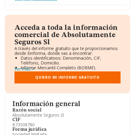
Acceda a toda la información
comercial de Absolutamente
Seguros Sl
A través del informe gratuito que te proporcionamos
desde Einforma, donde vas a encontrar:
Datos identificativos: Denominación, CIF,
Teléfono, Domicilio.
Informe Mercantil Completo (BORME).
Ver más
Gráficos de Evolución Ventas y Empleados.
Consejo de Administración y Administradores.
QUIERO MI INFORME GRATUITO
Directivos y Ejecutivos.
Accionistas.
Participaciones y Vinculaciones en otras empresas.
Artículos de prensa publicados sobre la empresa.
Información oficial y registral complementaria.
Información general
Razón social
Absolutamente Seguros Sl
CIF
B73508780
Forma jurídica
Sociedad limitada