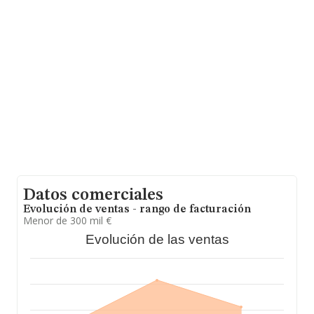
compañías asciende a los 311 mil euros. En relación con
la información de la provincia de Murcia, en la base de
datos INFORMA constan 612 empresas, cuyas ventas
en 2019 han alcanzado los 67 millones de euros.
Finalmente, para completar los datos de sector, en
2019, la media de antigüedad desde la constitución es
de 17 años. La media de empleados es de 3.
Datos comerciales
Evolución de ventas - rango de facturación
Menor de 300 mil €
Evolución de las ventas