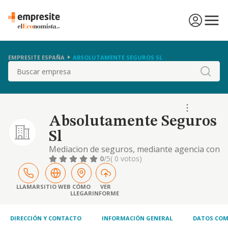
EMPRESITE ESPAÑA
ABSOLUTAMENTE SEGUROS SL
Buscar
Absolutamente Seguros
Sl
Mediacion de seguros, mediante agencia con
sometimiento expreso a la ley de seguro
0
/5
( 0 votos)
privado
LLAMAR
SITIO WEB
CÓMO
VER
LLEGAR
INFORME
DIRECCIÓN Y CONTACTO
INFORMACIÓN GENERAL
DATOS COM