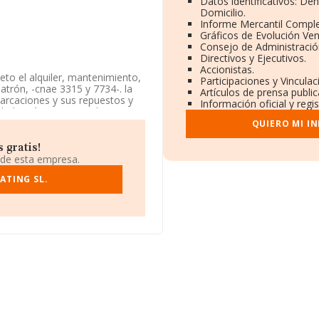
Datos identificativos: De
Domicilio.
Informe Mercantil Compl
Gráficos de Evolución Ve
Consejo de Administració
Directivos y Ejecutivos.
Accionistas.
eto el alquiler, mantenimiento,
Participaciones y Vincula
atrón, -cnae 3315 y 7734-. la
Artículos de prensa publi
arcaciones y sus repuestos y
Información oficial y regi
ad está inscrita en el Registro
ón y mantenimiento naval'. La
QUIERO MI I
 gratis!
 y atendiendo a los datos
 de esta empresa.
 media de sector.
ATING SL.
ión, en los distintos rankings,
de 38 puestos en el ranking
siguientes empresas tienen
e S.L
; el ranking coloca la
t S.L
y
Mantenimiento de
en el ranking nacional,
cas Donate S.L
y
Centre
compañía, sin embargo, entre
nsulting S.L
y
Camper
 en el ranking provincial,