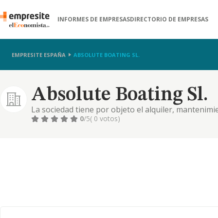
INFORMES DE EMPRESAS
DIRECTORIO DE EMPRESAS
EMPRESITE ESPAÑA
ABSOLUTE BOATING SL.
Absolute Boating Sl.
La sociedad tiene por objeto el alquiler, mantenimi
embarcaciones con y sin patrón, -cnae 3315 y 7734-
0
/5
( 0 votos)
toda clase de embarcaciones y sus repuestos y acce
otras