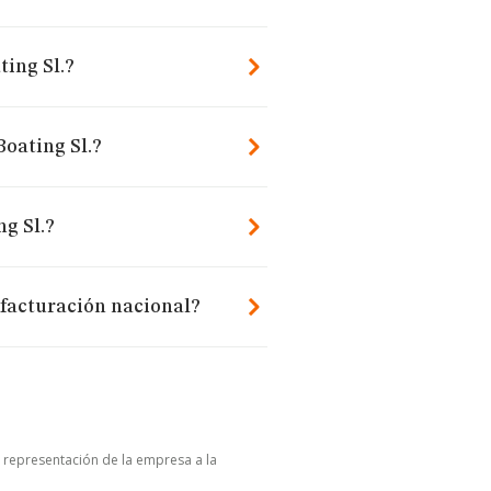
ting Sl.?
Boating Sl.?
g Sl.?
 facturación nacional?
u representación de la empresa a la