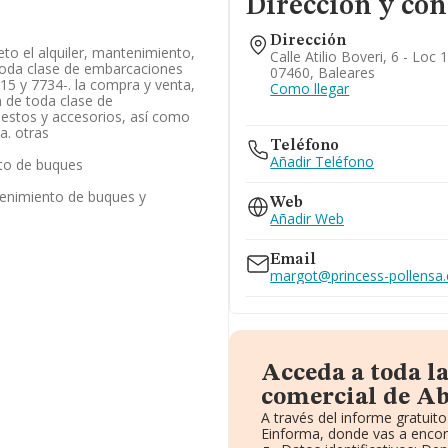
Dirección y con
Dirección
eto el alquiler, mantenimiento,
Calle Atilio Boveri, 6 - Loc 
 toda clase de embarcaciones
07460, Baleares
315 y 7734-. la compra y venta,
Como llegar
 de toda clase de
estos y accesorios, así como
a. otras
Teléfono
Añadir Teléfono
to de buques
enimiento de buques y
Web
Añadir Web
Email
margot@princess-pollensa
Acceda a toda l
comercial de Ab
A través del informe gratui
Einforma, donde vas a encon