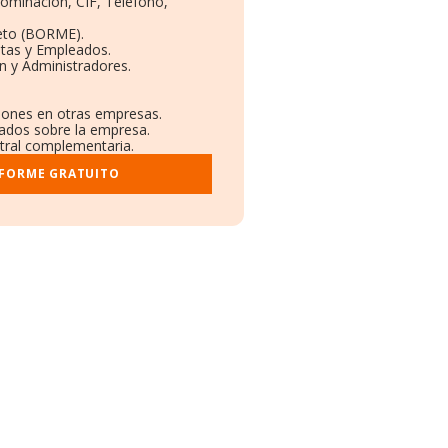
nominación, CIF, Teléfono,
eto (BORME).
ntas y Empleados.
n y Administradores.
ciones en otras empresas.
cados sobre la empresa.
stral complementaria.
NFORME GRATUITO