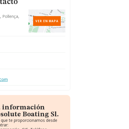
tacto
1, Pollença,
VER EN MAPA
.com
a información
solute Boating Sl.
to que te proporcionamos desde
trar: