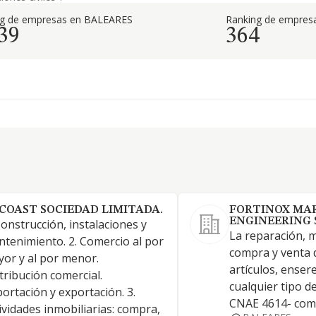
ng de empresas en BALEARES
Ranking de empresa
39
364
ICOAST SOCIEDAD LIMITADA.
FORTINOX MA
ENGINEERING 
Construcción, instalaciones y
La reparación, 
tenimiento. 2. Comercio al por
compra y venta 
or y al por menor.
artículos, enser
tribución comercial.
cualquier tipo d
ortación y exportación. 3.
CNAE 4614- como
ividades inmobiliarias: compra,