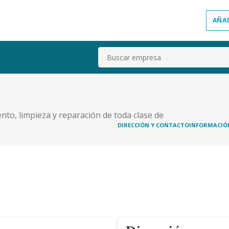
AÑA
Buscar
ento, limpieza y reparación de toda clase de
. la compra y venta, importación y exportación de
DIRECCIÓN Y CONTACTO
INFORMACIÓ
sorios, así como la exposición para su venta.