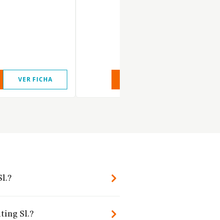
VER FICHA
VER INFORME
VER FIC
l.?
ting Sl.?