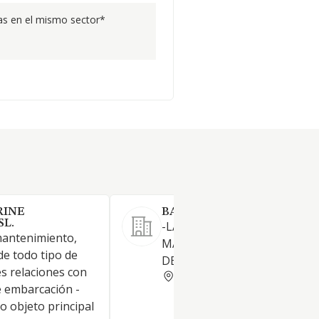
s en el mismo sector*
RINE
BALANCE MARINE SL
SL.
-LA COMPRAVENTA, REPARA
mantenimiento,
MANTENIMIENTO DE TODO 
de todo tipo de
DE EMBARCACIONES DE REC
es relaciones con
BALEARES
e embarcación -
 objeto principal