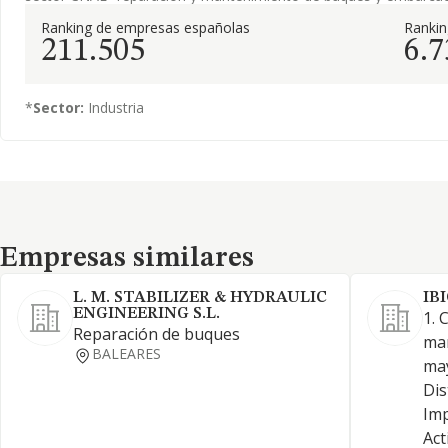
Ranking de empresas españolas
Ranki
211.505
6.7
*
Sector:
Industria
Empresas similares
Empresas similares
L. M. STABILIZER & HYDRAULIC
IB
ENGINEERING S.L.
1. 
Reparación de buques
man
BALEARES
may
Dis
Imp
Act