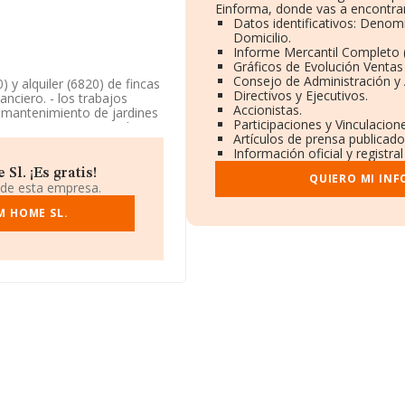
Einforma, donde vas a encontrar
Datos identificativos: Denom
Domicilio.
Informe Mercantil Completo
Gráficos de Evolución Ventas
Consejo de Administración y 
y alquiler (6820) de fincas
Directivos y Ejecutivos.
nciero. - los trabajos
Accionistas.
 y mantenimiento de jardines
Participaciones y Vinculacio
 aparece inscrita en el
Artículos de prensa publicad
dad CNAE como '%cnae%',
Información oficial y registr
.
l. ¡Es gratis!
QUIERO MI IN
483, se encuentra en Calle
 de esta empresa.
Madrid.
M HOME SL.
218 compañías, a nivel
 estima que el promedio de
pecto a la información de la
MA aparecen 39467
nformación adicional de
os 20 años desde la