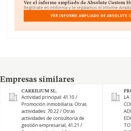
Ver el informe ampliado de Absolute Custom Hom
Regístrate en eInforma y te regalamos el Informe Ampl
VER INFORME AMPLIADO DE ABSOLUTE 
Empresas similares
Empresas similares
CARRILIUM SL.
PR
Actividad principal: 41.10 /
LA
Promoción inmobiliaria. Otras
CO
actividades: 70.22 / Otras
AD
actividades de consultoría de
ED
gestión empresarial, 41.21 /
TO