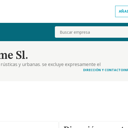
AÑA
Buscar
e Sl.
 rústicas y urbanas. se excluye expresamente el
s con la explotación forestal y jardinería,
DIRECCIÓN Y CONTACTO
IN
ae 8130) - los trabajos de tala y poda. -..