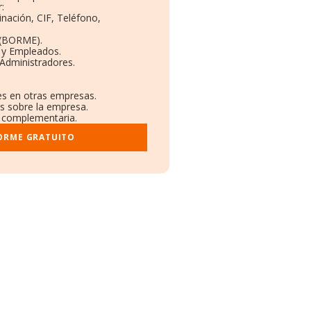
:
inación, CIF, Teléfono,
 (BORME).
 y Empleados.
Administradores.
nes en otras empresas.
os sobre la empresa.
al complementaria.
FORME GRATUITO