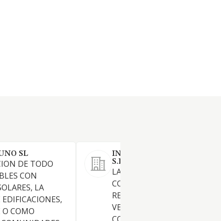
UNO SL
INVERSIONES FERRER DEL 
S.L.
CION DE TODO
LA PROMOCION,
BLES CON
CONSTRUCCION,
SOLARES, LA
REHABILITACION, ADQUISIC
EDIFICACIONES,
VENTA, ARRENDAMIENTO,
 O COMO
CONSERVACION Y EXPLOTA