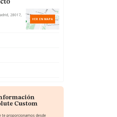
cto
adrid, 28017,
VER EN MAPA
información
olute Custom
ue te proporcionamos desde