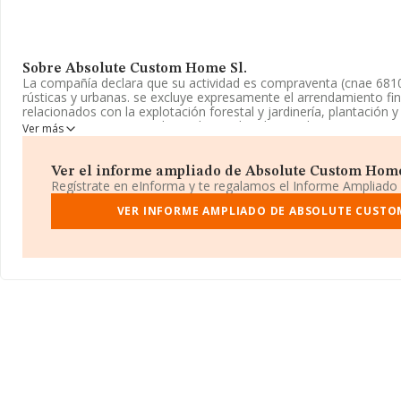
Sobre Absolute Custom Home Sl.
La compañía declara que su actividad es compraventa (cnae 6810) 
rústicas y urbanas. se excluye expresamente el arrendamiento fina
relacionados con la explotación forestal y jardinería, plantación
y parques (cnae 8130) - los trabajos de tala y poda. -. La empresa
Ver más
Registro Mercantil como Sociedad Limitada. Clasifica su activi
código 6812. No realiza actividad de importación y/o exportación
Ver el informe ampliado de Absolute Custom Home S
La sociedad española
Absolute Custom Home S.L
, NIF B05374
Regístrate en eInforma y te regalamos el Informe Ampliado
Gutierre De Cetina núm. 35, (28017), en el municipio de Madrid, 
VER INFORME AMPLIADO DE ABSOLUTE CUSTO
En base a la información de la que dispone INFORMA sobre 231.
nacional la facturación asciende a 29.817 millones de euros y se
la facturación entre todas las empresas es de 128 mil euros. Res
provincia (hablamos de Madrid), en la base de datos de INFOR
empresas, con ventas de hasta 14.368 millones de euros. Como i
interés, la media de empleados es de 1. La antigüedad alcanza l
constitución.