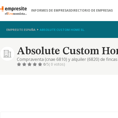
INFORMES DE EMPRESAS
DIRECTORIO DE EMPRESAS
EMPRESITE ESPAÑA
ABSOLUTE CUSTOM HOME SL.
Absolute Custom Hom
Compraventa (cnae 6810) y alquiler (6820) de fincas
arrendamiento financiero. - los trabajos relacionado
0
/5
( 0 votos)
plantación y mantenimiento de jardines y parques (cn