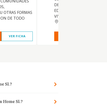
 COMUNIDADES
DE TODA CLASE DE INMUEBL
OS,
EDIFICACIONES DESTINADOS
 U OTRAS FORMAS
VIVIENDAS, Y OTROS
ION DE TODO
MADRID
VER FICHA
VER INFORME
VER FIC
e Sl.?
om Home Sl.?