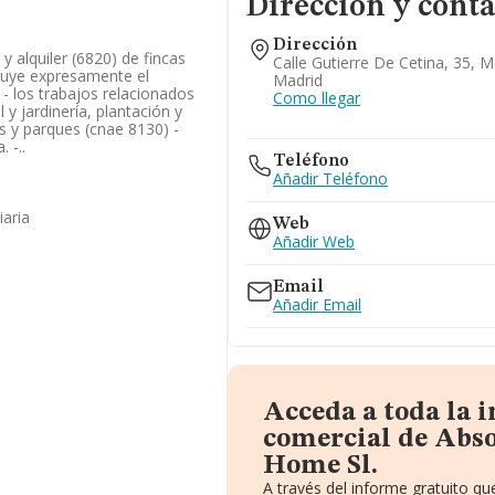
Dirección y conta
Dirección
 alquiler (6820) de fincas
Calle Gutierre De Cetina, 35, M
cluye expresamente el
Madrid
 - los trabajos relacionados
Como llegar
 y jardinería, plantación y
s y parques (cnae 8130) -
 -..
Teléfono
Añadir Teléfono
iaria
Web
Añadir Web
Email
Añadir Email
Acceda a toda la 
comercial de Abs
Home Sl.
A través del informe gratuito q