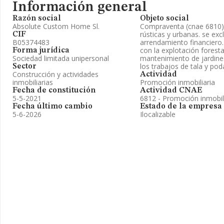
Información general
Razón social
Objeto social
Absolute Custom Home Sl.
Compraventa (cnae 6810) y
rústicas y urbanas. se ex
CIF
B05374483
arrendamiento financiero.
con la explotación forestal
Forma jurídica
Sociedad limitada unipersonal
mantenimiento de jardine
los trabajos de tala y poda.
Sector
Construcción y actividades
Actividad
inmobiliarias
Promoción inmobiliaria
Fecha de constitución
Actividad CNAE
5-5-2021
6812 - Promoción inmobil
Fecha último cambio
Estado de la empresa
5-6-2026
Ilocalizable