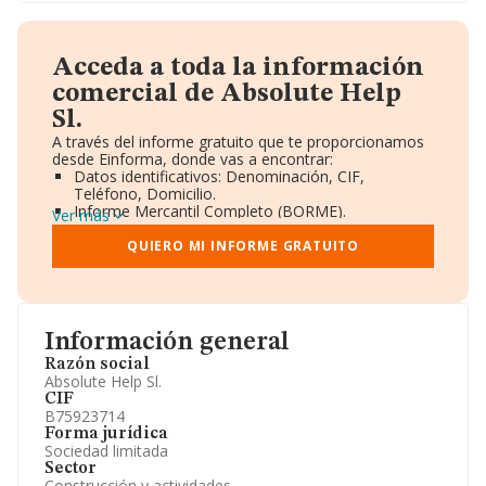
Acceda a toda la información
comercial de Absolute Help
Sl.
A través del informe gratuito que te proporcionamos
desde Einforma, donde vas a encontrar:
Datos identificativos: Denominación, CIF,
Teléfono, Domicilio.
Informe Mercantil Completo (BORME).
Ver más
Gráficos de Evolución Ventas y Empleados.
Consejo de Administración y Administradores.
QUIERO MI INFORME GRATUITO
Directivos y Ejecutivos.
Accionistas.
Participaciones y Vinculaciones en otras empresas.
Artículos de prensa publicados sobre la empresa.
Información oficial y registral complementaria.
Información general
Razón social
Absolute Help Sl.
CIF
B75923714
Forma jurídica
Sociedad limitada
Sector
Construcción y actividades