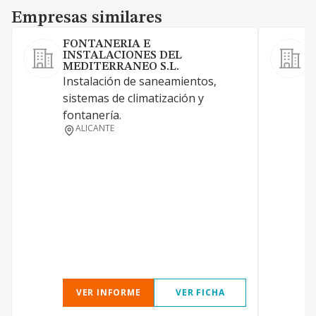
Empresas similares
Empresas similares
FONTANERIA E
INSTALACIONES DEL
S
MEDITERRANEO S.L.
i
Instalación de saneamientos,
d
sistemas de climatización y
c
fontanería.
ALICANTE
VER INFORME
VER FICHA