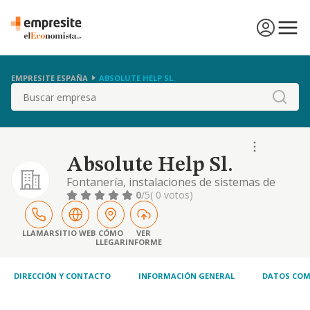
EMPRESITE ESPAÑA
ABSOLUTE HELP SL.
Buscar
Absolute Help Sl.
Fontanería, instalaciones de sistemas de
calefacción, aire acondicionado y
0
/5
( 0 votos)
mantenimiento general
LLAMAR
SITIO WEB
CÓMO
VER
LLEGAR
INFORME
DIRECCIÓN Y CONTACTO
INFORMACIÓN GENERAL
DATOS COM