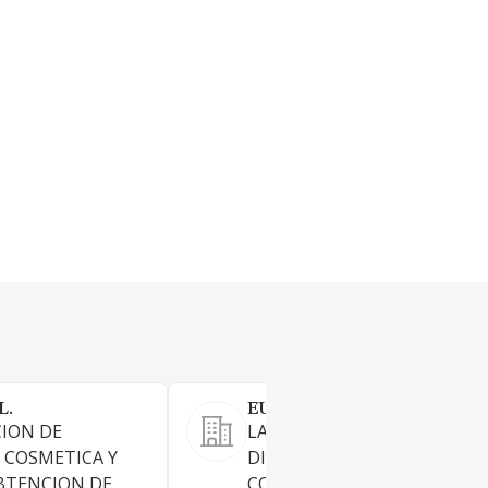
L.
EUROLABS IBERIA S.L.
CION DE
LA IMPORTACION, EXPORTA
 COSMETICA Y
DISTRIBUCION Y
BTENCION DE
COMERCIALIZACION DE