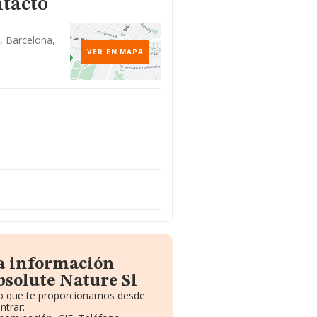
ntacto
, Barcelona,
VER EN MAPA
la información
bsolute Nature Sl
ito que te proporcionamos desde
ntrar: