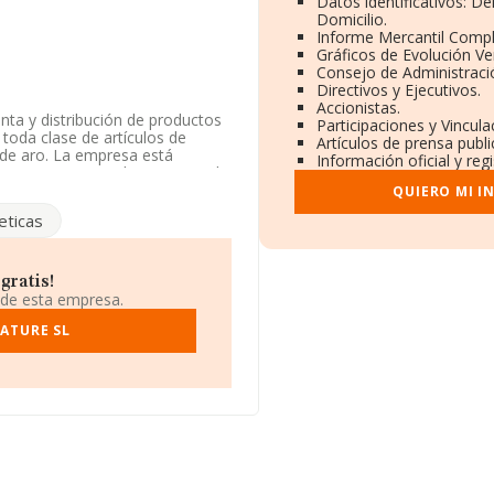
Datos identificativos: D
Domicilio.
Informe Mercantil Comp
Gráficos de Evolución V
Consejo de Administraci
Directivos y Ejecutivos.
Accionistas.
nta y distribución de productos
Participaciones y Vincul
toda clase de artículos de
Artículos de prensa publ
s de aro. La empresa está
Información oficial y reg
 como 'Comercio al por mayor de
idad de importación y/o
QUIERO MI I
ticas
a en Calle Francesc Tarrega
gratis!
7 compañías, a nivel nacional la
 de esta empresa.
el promedio de la facturación
ara completar los datos de
ATURE SL
üedad alcanza los 15 años desde