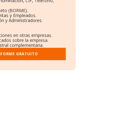
enominación, CIF, Teléfono,
leto (BORME).
entas y Empleados.
ón y Administradores.
aciones en otras empresas.
icados sobre la empresa.
istral complementaria.
NFORME GRATUITO