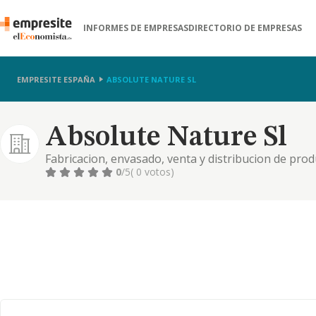
INFORMES DE EMPRESAS
DIRECTORIO DE EMPRESAS
EMPRESITE ESPAÑA
ABSOLUTE NATURE SL
Absolute Nature Sl
Fabricacion, envasado, venta y distribucion de pro
bano, detergentes y toda clase de articulos de higie
0
/5
( 0 votos)
productos de aro