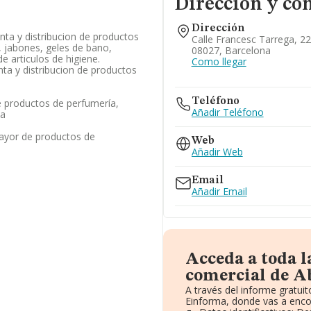
Dirección y co
Dirección
nta y distribucion de productos
Calle Francesc Tarrega, 22
 jabones, geles de bano,
08027, Barcelona
e articulos de higiene.
Como llegar
nta y distribucion de productos
Teléfono
 productos de perfumería,
Añadir Teléfono
za
ayor de productos de
Web
Añadir Web
Email
Añadir Email
Acceda a toda 
comercial de A
A través del informe gratu
Einforma, donde vas a enco