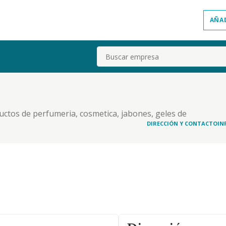
AÑA
Buscar
ductos de perfumeria, cosmetica, jabones, geles de
ne. fabricacion, envasado, venta y distribucion de
DIRECCIÓN Y CONTACTO
IN