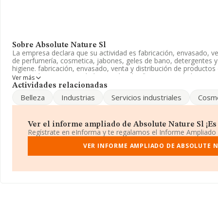
Sobre Absolute Nature Sl
La empresa declara que su actividad es fabricación, envasado, ve
de perfumería, cosmetica, jabones, geles de bano, detergentes y 
higiene. fabricación, envasado, venta y distribución de producto
registrada como Sociedad Limitada. Clasifica su actividad CNAE
Ver más
productos perfumería y cosmética', código 4645. No realiza activ
Actividades relacionadas
exportación.
Belleza
Industrias
Servicios industriales
Cosme
La compañía
Absolute Nature S.L
, NIF B62536123, está situad
núm. 22, (08027), en el municipio de Barcelona, Cataluña.
Ver el informe ampliado de Absolute Nature Sl ¡Es 
En base a la información de la que dispone INFORMA sobre 10.04
Regístrate en eInforma y te regalamos el Informe Ampliado
facturación asciende a 11.976 millones de euros y se estima que 
entre todas las empresas es de 1 millón de euros. Finalmente, p
VER INFORME AMPLIADO DE ABSOLUTE N
sector la media de empleados de las empresas es de 4; la antig
la constitución.