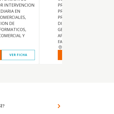
OR INTERVENCION
PRODUCTOS COSMETICOS,
DIARIA EN
PRODUCTOS MEDICOS,
OMERCIALES,
PRODUCTOS SANITARIOS,
CION DE
DISPOSITIVOS MEDICOS Y, E
FORMATICOS,
GENERAL, DE OTROS PROD
COMERCIAL Y
AFINES A LA INDUSTRIA
FARMACEUTICA, ETC
BARCELONA
VER FICHA
VER INFORME
VER FIC
Sl?