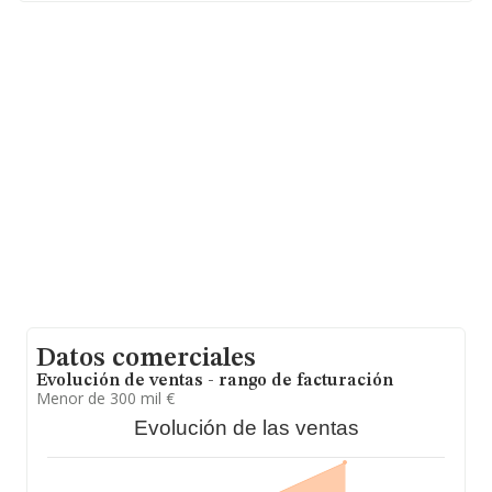
Su correo es
antonio@glucompany.com
.
La sociedad española
Absolute Zero Investment S.L
,
con NIF B88638234, está situada en Calle De Las
Lavanderas Del Manzanares núm. 21, (28770), en el
municipio de Colmenar Viejo, Madrid.
En relación con el sector y disponiendo de los datos de
hasta 3.922 empresas, la facturación en el ámbito
nacional alcanza los 10.982 millones de euros y el
promedio de la facturación de ventas entre todas las
compañías asciende a los 2 millones de euros. En
relación con la información de la provincia de Madrid, en
la base de datos de INFORMA aparecen 679 empresas,
con ventas en 2022 de hasta 2.684 millones de euros.
Para aportar ulterior información de interés en el
ámbito sectorial, los empleados de media son 7; la
antigüedad alcanza los 18 años desde la constitución.
Datos comerciales
Evolución de ventas - rango de facturación
Menor de 300 mil €
Evolución de las ventas