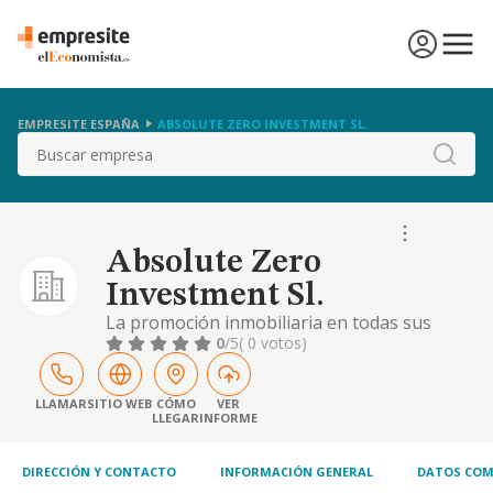
EMPRESITE ESPAÑA
ABSOLUTE ZERO INVESTMENT SL.
Buscar
Absolute Zero
Investment Sl.
La promoción inmobiliaria en todas sus
formas y, en especial, mediante las
0
/5
( 0 votos)
siguientes: a) la compra y adquisición,
posesión y disfrute de inmuebles y terrenos,
la urbanización de los mismos, su
LLAMAR
SITIO WEB
CÓMO
VER
LLEGAR
INFORME
transformación y explotación por cualquier
titulo, su promoción, parcelación, reventa -al
contado o a plaz
DIRECCIÓN Y CONTACTO
INFORMACIÓN GENERAL
DATOS COM