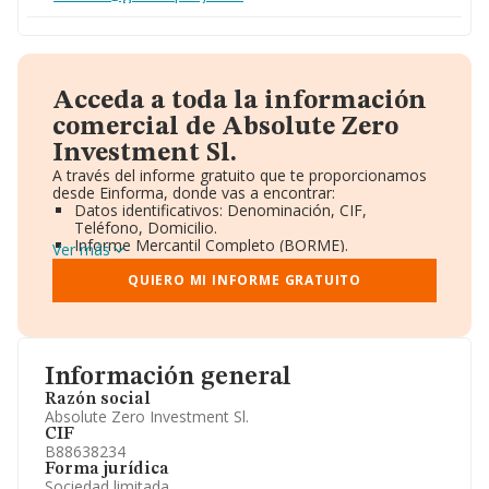
Acceda a toda la información
comercial de Absolute Zero
Investment Sl.
A través del informe gratuito que te proporcionamos
desde Einforma, donde vas a encontrar:
Datos identificativos: Denominación, CIF,
Teléfono, Domicilio.
Informe Mercantil Completo (BORME).
Ver más
Gráficos de Evolución Ventas y Empleados.
Consejo de Administración y Administradores.
QUIERO MI INFORME GRATUITO
Directivos y Ejecutivos.
Accionistas.
Participaciones y Vinculaciones en otras empresas.
Artículos de prensa publicados sobre la empresa.
Información oficial y registral complementaria.
Información general
Razón social
Absolute Zero Investment Sl.
CIF
B88638234
Forma jurídica
Sociedad limitada