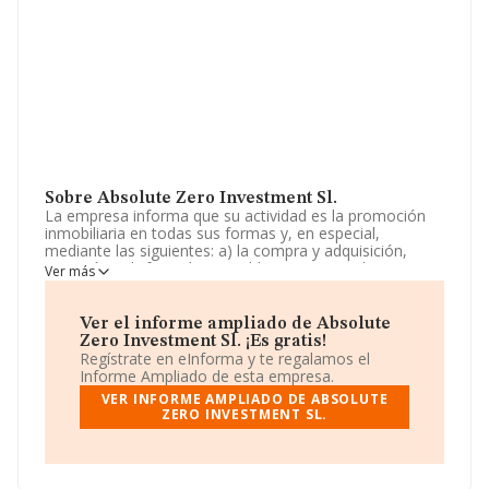
Sobre Absolute Zero Investment Sl.
La empresa informa que su actividad es la promoción
inmobiliaria en todas sus formas y, en especial,
mediante las siguientes: a) la compra y adquisición,
posesión y disfrute de inmuebles y terrenos, la
Ver más
urbanización de los mismos, su transformación y
explotación por cualquier titulo, su promoción,
parcelación, reventa -al contado o a plaz. La empresa
Ver el informe ampliado de Absolute
aparece inscrita en el Registro Mercantil como Sociedad
Zero Investment Sl. ¡Es gratis!
Limitada. Tiene CNAE: 4672 - 'Comercio al por mayor de
Regístrate en eInforma y te regalamos el
metales y minerales metálicos'. No realiza actividad de
Informe Ampliado de esta empresa.
importación y/o exportación.
VER INFORME AMPLIADO DE ABSOLUTE
ZERO INVESTMENT SL.
Teniendo en cuenta la información disponible en
INFORMA, ha dispuesto de un número de empleados
por debajo de la media de sector.