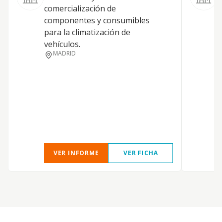
C
comercialización de
r
componentes y consumibles
v
para la climatización de
vehículos.
MADRID
VER INFORME
VER FICHA