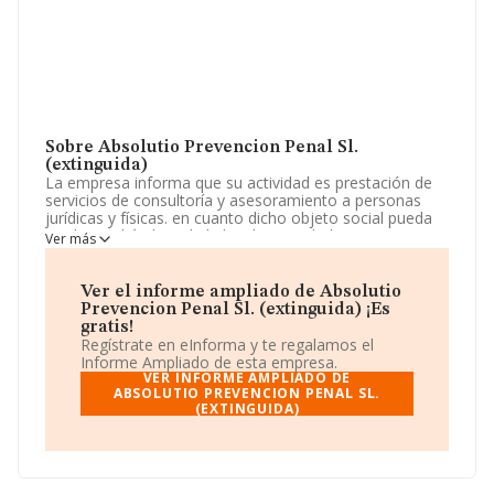
Sobre Absolutio Prevencion Penal Sl.
(extinguida)
La empresa informa que su actividad es prestación de
servicios de consultoría y asesoramiento a personas
jurídicas y físicas. en cuanto dicho objeto social pueda
incidir en el ámbito de la ley de sociedades
Ver más
profesionales, se entenderá que la sociedad tiene por
objeto la organización de los medios materiales y
humanos necesarios para e. La empresa es una
Ver el informe ampliado de Absolutio
Sociedad Limitada. La actividad de referencia CNAE
Prevencion Penal Sl. (extinguida) ¡Es
corresponde a 'Actividades jurídicas', cuyo Código es
gratis!
6910. La empresa no tiene actividad en mercados
Regístrate en eInforma y te regalamos el
exteriores.
Informe Ampliado de esta empresa.
VER INFORME AMPLIADO DE
La sociedad española
ABSOLUTIO PREVENCION PENAL SL.
Absolutio Prevencion Penal
(EXTINGUIDA)
S.L. (extinguida)
, NIF B87659074, está situada en
Calle Velazquez núm. 27, (28001), Madrid, Madrid.
Con los datos a disposición de INFORMA sobre 28.030
empresas pertenecientes al sector, en el ámbito