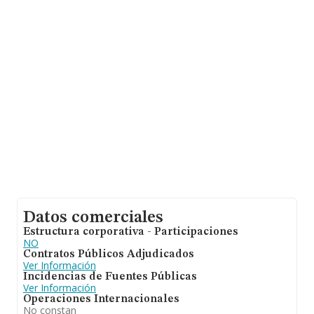
nacional la facturación alcanza la cifra de 6.290 millones
de euros y se estima que el promedio de la facturación
entre todas las empresas es de 224 mil euros. En
relación con la información de la provincia de Madrid, en
la base de datos de INFORMA aparecen 8265
empresas, con ventas en 2017 de hasta 3.567 millones
de euros. Con el fin de ampliar la información relativa a
las compañías, la antigüedad alcanza los 14 años desde
la constitución. La media de empleados es de 2.
Datos comerciales
Estructura corporativa - Participaciones
NO
Contratos Públicos Adjudicados
Ver Información
Incidencias de Fuentes Públicas
Ver Información
Operaciones Internacionales
No constan