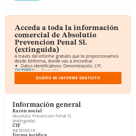
Acceda a toda la información
comercial de Absolutio
Prevencion Penal Sl.
(extinguida)
A través del informe gratuito que te proporcionamos
desde Einforma, donde vas a encontrar:
Datos identificativos: Denominación, CIF,
Ver más
Teléfono, Domicilio.
Informe Mercantil Completo (BORME).
QUIERO MI INFORME GRATUITO
Gráficos de Evolución Ventas y Empleados.
Consejo de Administración y Administradores.
Directivos y Ejecutivos.
Accionistas.
Participaciones y Vinculaciones en otras empresas.
Información general
Artículos de prensa publicados sobre la empresa.
Información oficial y registral complementaria.
Razón social
Absolutio Prevencion Penal Sl.
(extinguida)
CIF
B87659074
Forma jurídica