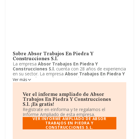
Sobre Absor Trabajos En Piedra Y
Construcciones S.l.
La empresa
Absor Trabajos En Piedra Y
Construcciones S.l.
cuenta con 28 años de experiencia
en su sector. La empresa
Absor Trabajos En Piedra Y
Construcciones S.l.
con domicilio en Avenida Sancho
Ver más
el Fuerte, 61, Pamplona/iruña, Navarra. La empresa
Absor Trabajos En Piedra Y Construcciones S.l.
está
inscrita como Sociedad limitada.
Ver el informe ampliado de Absor
Trabajos En Piedra Y Construcciones
S.l. ¡Es gratis!
Regístrate en eInforma y te regalamos el
Informe Ampliado de esta empresa.
VER INFORME AMPLIADO DE ABSOR
TRABAJOS EN PIEDRA Y
CONSTRUCCIONES S.L.