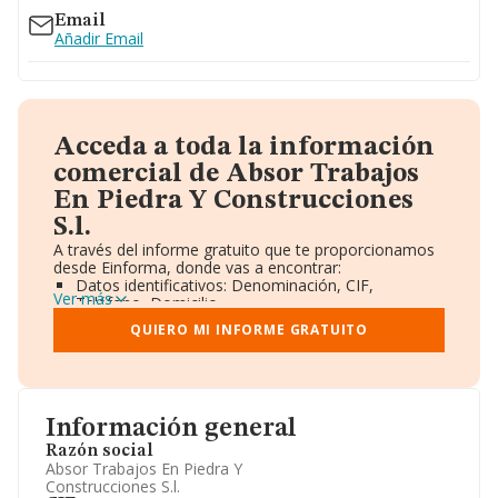
Email
Añadir Email
Acceda a toda la información
comercial de Absor Trabajos
En Piedra Y Construcciones
S.l.
A través del informe gratuito que te proporcionamos
desde Einforma, donde vas a encontrar:
Datos identificativos: Denominación, CIF,
Ver más
Teléfono, Domicilio.
Informe Mercantil Completo (BORME).
QUIERO MI INFORME GRATUITO
Gráficos de Evolución Ventas y Empleados.
Consejo de Administración y Administradores.
Directivos y Ejecutivos.
Accionistas.
Participaciones y Vinculaciones en otras empresas.
Información general
Artículos de prensa publicados sobre la empresa.
Información oficial y registral complementaria.
Razón social
Absor Trabajos En Piedra Y
Construcciones S.l.