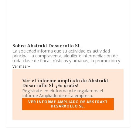
Sobre Abstrakt Desarrollo Sl.
La sociedad informa que su actividad es actividad
principal: la compraventa, alquiler e intermediación de
toda clase de fincas rústicas y urbanas, la promoción y
construcción sobre las mismas de toda clase de
Ver más
edificaciones, su rehabilitación, venta o arrendamiento
no financiero, y la construcción de toda clase de obras
públicas o privadas. La sociedad está inscrita en el
Ver el informe ampliado de Abstrakt
Registro Mercantil como Sociedad Limitada. Su
Desarrollo Sl. ¡Es gratis!
actividad CNAE es '%cnae%' con código 6811. La
Regístrate en eInforma y te regalamos el
empresa no tiene actividad en mercados exteriores.
Informe Ampliado de esta empresa.
VER INFORME AMPLIADO DE ABSTRAKT
La sociedad
Abstrakt Desarrollo S.L
, B93567204, se
DESARROLLO SL.
encuentra en Urbanización Parque Elviria núm. 5 2 Ap
105, (29604), Marbella, provincia de Málaga, Andalucía.
Con los datos a disposición de INFORMA sobre 67.991
empresas pertenecientes al sector, en el ámbito
nacional la facturación alcanza la cifra de 7.139 millones