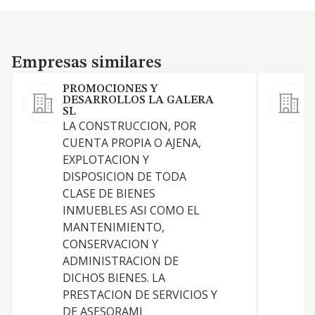
Empresas similares
Empresas similares
PROMOCIONES Y
DESARROLLOS LA GALERA
SL
LA CONSTRUCCION, POR
CUENTA PROPIA O AJENA,
EXPLOTACION Y
DISPOSICION DE TODA
L
CLASE DE BIENES
D
INMUEBLES ASI COMO EL
N
MANTENIMIENTO,
CONSERVACION Y
I
ADMINISTRACION DE
D
DICHOS BIENES. LA
PRESTACION DE SERVICIOS Y
DE ASESORAMI