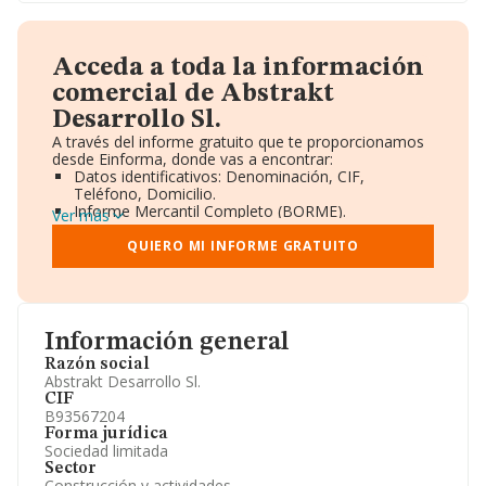
Acceda a toda la información
comercial de Abstrakt
Desarrollo Sl.
A través del informe gratuito que te proporcionamos
desde Einforma, donde vas a encontrar:
Datos identificativos: Denominación, CIF,
Teléfono, Domicilio.
Informe Mercantil Completo (BORME).
Ver más
Gráficos de Evolución Ventas y Empleados.
Consejo de Administración y Administradores.
QUIERO MI INFORME GRATUITO
Directivos y Ejecutivos.
Accionistas.
Participaciones y Vinculaciones en otras empresas.
Artículos de prensa publicados sobre la empresa.
Información oficial y registral complementaria.
Información general
Razón social
Abstrakt Desarrollo Sl.
CIF
B93567204
Forma jurídica
Sociedad limitada
Sector
Construcción y actividades