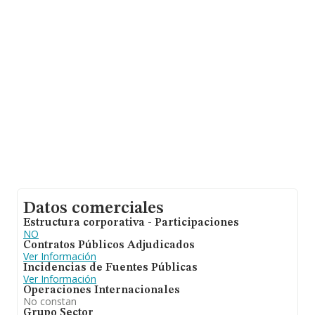
de euros y se calcula un promedio de facturación de
105 mil euros entre todas las compañías. Respecto a la
información de la provincia (hablamos de Málaga), en la
base de datos de INFORMA aparecen 7618 empresas,
con ventas de 246 millones de euros. Con el fin de
ampliar la información relativa a las compañías, la
media de empleados es de 1; la antigüedad alcanza los
13 años desde la constitución.
Datos comerciales
Estructura corporativa - Participaciones
NO
Contratos Públicos Adjudicados
Ver Información
Incidencias de Fuentes Públicas
Ver Información
Operaciones Internacionales
No constan
Grupo Sector