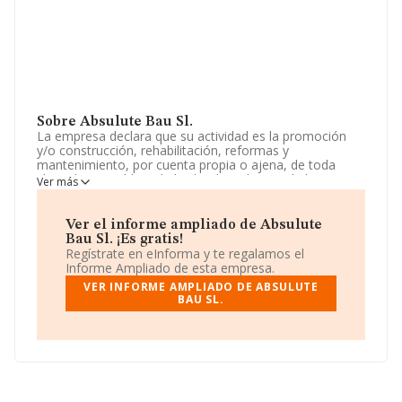
Sobre Absulute Bau Sl.
La empresa declara que su actividad es la promoción
y/o construcción, rehabilitación, reformas y
mantenimiento, por cuenta propia o ajena, de toda
clase de inmuebles. el alquiler de todo tipo de bienes
Ver más
inmuebles, tanto de naturaleza urbana, como rústica.
actividad principal: construcción de edificios -cnae 410-.
las actividades antes dic. La empresa es una Sociedad
Ver el informe ampliado de Absulute
Limitada. Su CNAE corresponde a 4101 con código
Bau Sl. ¡Es gratis!
'%cnae%'. No realiza actividad de importación y/o
Regístrate en eInforma y te regalamos el
exportación.
Informe Ampliado de esta empresa.
VER INFORME AMPLIADO DE ABSULUTE
La sociedad española
Absulute Bau S.L
, con número
BAU SL.
de identificación fiscal B21834353, está situada en Calle
Sirenes Cala Vinyes núm. 30 Loc 2, (07181), en el
municipio de Calvia, provincia de Isles Baleares, Islas
Baleares.
En base a la información de la que dispone INFORMA
sobre 188.948 compañías, en el ámbito nacional la