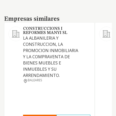
Empresas similares
Empresas similares
CONSTRUCCIONS I
REFORMES MANYI SL
S
LA ALBANILERIA Y
L
CONSTRUCCION, LA
e
PROMOCION INMOBILIARIA
I
Y LA COMPRAVENTA DE
e
BIENES MUEBLES E
s
INMUEBLES Y SU
d
ARRENDAMIENTO.
d
BALEARES
e
a
i
r
i