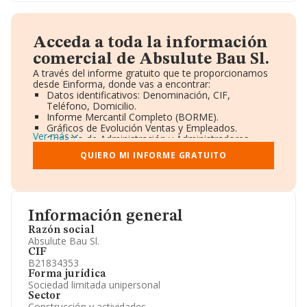
Acceda a toda la información
comercial de Absulute Bau Sl.
A través del informe gratuito que te proporcionamos
desde Einforma, donde vas a encontrar:
Datos identificativos: Denominación, CIF,
Teléfono, Domicilio.
Informe Mercantil Completo (BORME).
Gráficos de Evolución Ventas y Empleados.
Ver más
Consejo de Administración y Administradores.
Directivos y Ejecutivos.
QUIERO MI INFORME GRATUITO
Accionistas.
Participaciones y Vinculaciones en otras empresas.
Artículos de prensa publicados sobre la empresa.
Información oficial y registral complementaria.
Información general
Razón social
Absulute Bau Sl.
CIF
B21834353
Forma jurídica
Sociedad limitada unipersonal
Sector
Construcción y actividades