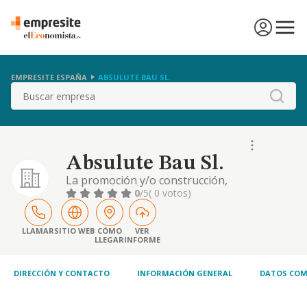
EMPRESITE ESPAÑA
ABSULUTE BAU SL.
Buscar
Absulute Bau Sl.
La promoción y/o construcción,
rehabilitación, reformas y mantenimiento,
0
/5
( 0 votos)
por cuenta propia o ajena, de toda clase de
inmuebles. el alquiler de todo tipo de bienes
inmuebles, tanto de naturaleza urbana,
LLAMAR
SITIO WEB
CÓMO
VER
LLEGAR
INFORME
como rústica. actividad principal:
construcción de edificios -cnae 410-. las
actividades antes dic
DIRECCIÓN Y CONTACTO
INFORMACIÓN GENERAL
DATOS COM