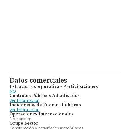
facturación alcanza la cifra de 36.783 millones de euros
y se calcula un promedio de facturación de 194 mil
euros entre todas las compañías. Por último, con el fin
de ampliar la información relativa al ámbito de la
empresa, la media de empleados es de 2. La antigüedad
desde la constitución es de 17 años.
Datos comerciales
Estructura corporativa - Participaciones
NO
Contratos Públicos Adjudicados
Ver Información
Incidencias de Fuentes Públicas
Ver Información
Operaciones Internacionales
No constan
Grupo Sector
Construcción y actividades inmobiliarias