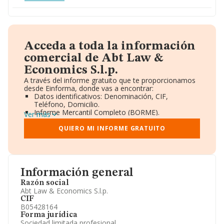
Acceda a toda la información
comercial de Abt Law &
Economics S.l.p.
A través del informe gratuito que te proporcionamos
desde Einforma, donde vas a encontrar:
Datos identificativos: Denominación, CIF,
Teléfono, Domicilio.
Informe Mercantil Completo (BORME).
Ver más
Gráficos de Evolución Ventas y Empleados.
Consejo de Administración y Administradores.
QUIERO MI INFORME GRATUITO
Directivos y Ejecutivos.
Accionistas.
Participaciones y Vinculaciones en otras empresas.
Artículos de prensa publicados sobre la empresa.
Información oficial y registral complementaria.
Información general
Razón social
Abt Law & Economics S.l.p.
CIF
B05428164
Forma jurídica
Sociedad limitada profesional