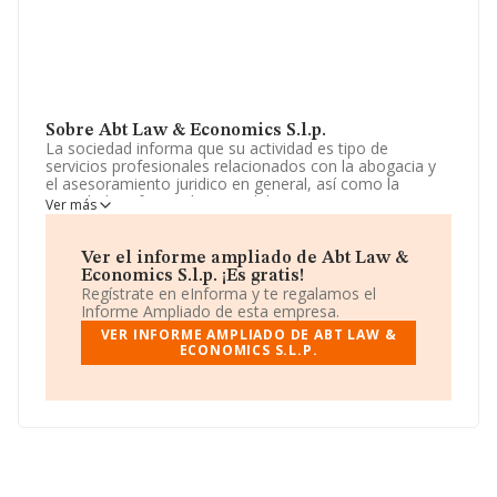
Sobre Abt Law & Economics S.l.p.
La sociedad informa que su actividad es tipo de
servicios profesionales relacionados con la abogacia y
el asesoramiento juridico en general, así como la
actividad profesional propia del economista. (cnae
Ver más
6910). La empresa aparece inscrita en el Registro
Mercantil como Sociedad Limitada. Su actividad CNAE
es 'Actividades jurídicas' con código 6910. La sociedad
Ver el informe ampliado de Abt Law &
no tiene actividad en mercados exteriores.
Economics S.l.p. ¡Es gratis!
Regístrate en eInforma y te regalamos el
La empresa
Abt Law & Economics S.L.P
, CIF
Informe Ampliado de esta empresa.
B05428164, se encuentra en Calle Corsega núm. 412
VER INFORME AMPLIADO DE ABT LAW &
Loc 2, (08037), en el municipio de Barcelona, Cataluña.
ECONOMICS S.L.P.
En relación con el sector y disponiendo de los datos de
hasta 28.030 empresas, en el ámbito nacional la
facturación alcanza la cifra de 6.290 millones de euros y
se calcula un promedio de facturación de 224 mil euros
entre todas las compañías. Para aportar ulterior
información de interés en el ámbito sectorial, los
empleados de media son 2; la antigüedad desde la