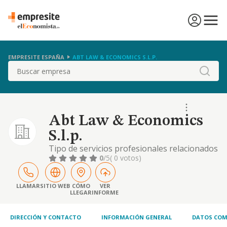
EMPRESITE ESPAÑA
ABT LAW & ECONOMICS S.L.P.
Buscar
Abt Law & Economics
S.l.p.
Tipo de servicios profesionales relacionados
con la abogacia y el asesoramiento juridico
0
/5
( 0 votos)
en general, asi como la actividad profesional
propia del economista. (cnae 6910)
LLAMAR
SITIO WEB
CÓMO
VER
LLEGAR
INFORME
DIRECCIÓN Y CONTACTO
INFORMACIÓN GENERAL
DATOS COM