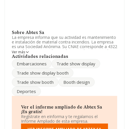
Sobre Abtex Sa
La empresa informa que su actividad es mantenimiento
e instalación de material contra incendios. La empresa
es una Sociedad Anónima. Su CNAE corresponde a 4322
con código 'Fontanería, instalaciones de sistemas de
Ver más
calefacción y aire acondicionado'. La compañía no tiene
Actividades relacionadas
actividad en mercados exteriores.
Embarcaciones
Trade show display
La plantilla ha crecido un 6% y según las cifras
Trade show display booth
existentes en la base de datos de INFORMA, el número
de empleados ha estado por encima de la media de
Trade show booth
Booth design
sector.
Deportes
Dentro del ranking de empresas elaborado por
INFORMA, atendiendo a los niveles de facturación de la
sociedad, se destaca que: ha subido de hasta 36
puestos en 2025 a nivel sectorial, pasando del 1.338 al
Ver el informe ampliado de Abtex Sa
1.302 puesto. Se encuentran mejor posicionadas las
¡Es gratis!
siguientes empresas del sector:
Brumax Group S.L
y
Regístrate en eInforma y te regalamos el
Servitega S.L
; algunas de las empresas que están por
Informe Ampliado de esta empresa.
debajo en el ranking de sectores son
Sosclitec S.L
y