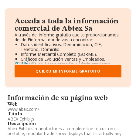
Acceda a toda la información
comercial de Abtex Sa
A través del informe gratuito que te proporcionamos
desde Einforma, donde vas a encontrar:
Datos identificativos: Denominación, CIF,
Teléfono, Domicilio.
Informe Mercantil Completo (BORME).
Gráficos de Evolución Ventas y Empleados.
Ver más
Consejo de Administración y Administradores.
Directivos y Ejecutivos.
QUIERO MI INFORME GRATUITO
Accionistas.
Participaciones y Vinculaciones en otras empresas.
Artículos de prensa publicados sobre la empresa.
Información oficial y registral complementaria.
Informacion de su página web
Información de su página web
Web
www.abex.com/
Titulo
ABEX Exhibits
Descripción
Abex Exhibits manufactures a complete line of custom,
portable, modular trade show displays that fit virtually any