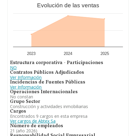
sectorial, la media de empleados es de 3. La media de
Evolución de las ventas
antigüedad desde la constitución es de 19 años.
En resumen,
Abtex S.A
se emplea en mantenimiento e
instalación de material contra incendios. En el ranking de
su sector, es decir Fontanería, instalaciones de sistemas
de calefacción y aire acondicionado, ha experimentado
una subida, no obstante, en el ranking de todas las
empresas en el territorio nacional, ha experimentado un
retroceso.
2023
2024
2025
Estructura corporativa - Participaciones
NO
Contratos Públicos Adjudicados
Ver Información
Incidencias de Fuentes Públicas
Ver Información
Operaciones Internacionales
No constan
Grupo Sector
Construcción y actividades inmobiliarias
Cargos
Encontrados 9 cargos en esta empresa
Ver cargos de Abtex Sa
Número de empleados
21 (año 2026)
Responsabilidad Social Empresarial