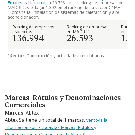
Empresas Nacional
, la 26.593 en el ranking de empresas de
MADRID, y el lugar 1.302 en el ranking de su sector CNAE
"Fontanería, instalación de sistemas de calefacción y aire
acondicionado".
Ranking de empresas
Ranking de empresas
Rankin
españolas
en MADRID
en el 
136.994
26.593
1.3
*
Sector:
Construcción y actividades inmobiliarias
Marcas, Rótulos y Denominaciones Comerciales
Marcas, Rótulos y Denominaciones
Comerciales
Abtex
Marcas:
Abtex Sa tiene un total de 1 marcas.
Ver toda la
información sobre todas las Marcas, Rótulos y
Denominaciones Comerciales de Abtex Sa