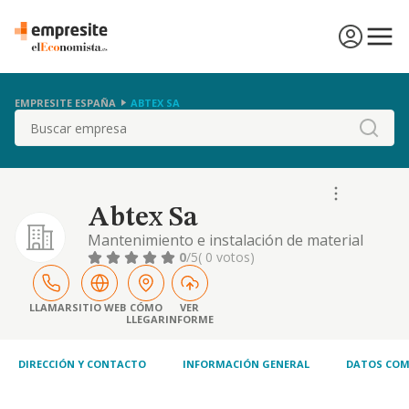
EMPRESITE ESPAÑA
ABTEX SA
Buscar
Abtex Sa
Mantenimiento e instalación de material
contra incendios.
0
/5
( 0 votos)
LLAMAR
SITIO WEB
CÓMO
VER
LLEGAR
INFORME
DIRECCIÓN Y CONTACTO
INFORMACIÓN GENERAL
DATOS COM