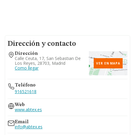
Dirección y contacto
Dirección
Calle Ceuta, 17, San Sebastian De
Los Reyes, 28703, Madrid
VER EN MAPA
Como llegar
Teléfono
916521618
Web
www.abtex.es
Email
info@abtex.es