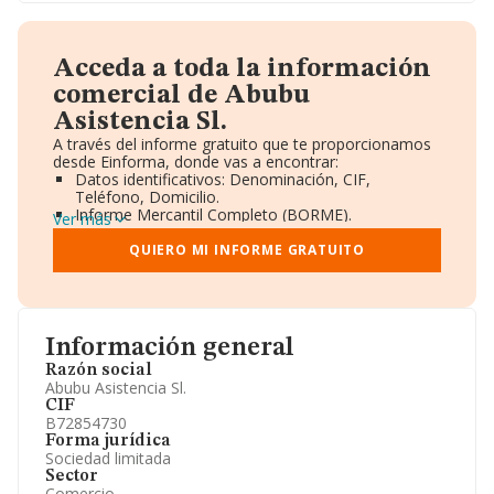
Acceda a toda la información
comercial de Abubu
Asistencia Sl.
A través del informe gratuito que te proporcionamos
desde Einforma, donde vas a encontrar:
Datos identificativos: Denominación, CIF,
Teléfono, Domicilio.
Informe Mercantil Completo (BORME).
Ver más
Gráficos de Evolución Ventas y Empleados.
Consejo de Administración y Administradores.
QUIERO MI INFORME GRATUITO
Directivos y Ejecutivos.
Accionistas.
Participaciones y Vinculaciones en otras empresas.
Artículos de prensa publicados sobre la empresa.
Información oficial y registral complementaria.
Información general
Razón social
Abubu Asistencia Sl.
CIF
B72854730
Forma jurídica
Sociedad limitada
Sector
Comercio