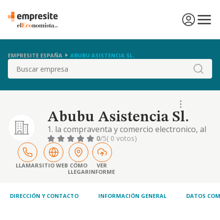
EMPRESITE ESPAÑA
ABUBU ASISTENCIA SL.
Buscar
Abubu Asistencia Sl.
1. la compraventa y comercio electronico, al
por mayor y por menor, importacion y
0
/5
( 0 votos)
exportacion de articulos electronicos para el
hogar o uso personal y complementos
geriatricos, o de ayuda tecnica a la movilidad,
LLAMAR
SITIO WEB
CÓMO
VER
LLEGAR
INFORME
de viaje, articulos de regalo, relojes y
aparatos y otros de analoga naturaleza
DIRECCIÓN Y CONTACTO
INFORMACIÓN GENERAL
DATOS COM