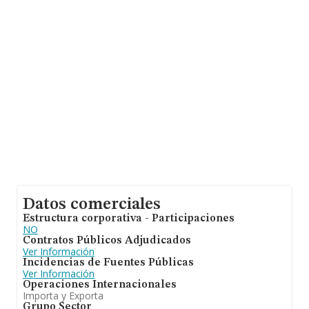
sobre 11.706 compañías, en el ámbito nacional la
facturación alcanza la cifra de 2.892 millones de euros y
la media entre todas las compañías es de 247 mil euros
de ventas. En cuanto a la información relativa a la
provincia de Madrid, en la base de datos de INFORMA
aparecen 3441 empresas, con ventas de 864 millones
de euros. Por último, con el fin de ampliar la
información relativa al ámbito de la empresa, la
antigüedad desde la constitución es de 8 años. La
media de empleados es de 1.
Datos comerciales
Estructura corporativa - Participaciones
NO
Contratos Públicos Adjudicados
Ver Información
Incidencias de Fuentes Públicas
Ver Información
Operaciones Internacionales
Importa y Exporta
Grupo Sector