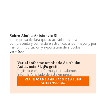
Sobre Abubu Asistencia Sl.
La empresa declara que su actividad es 1. la
compraventa y comercio electronico, al por mayor y por
menor, importación y exportación de artículos
electronicos para el hogar o uso personal y
Ver más
complementos geriatricos, o de ayuda tecnica a la
movilidad, de viaje, artículos de regalo, relojes y
aparatos y otros de analoga naturaleza. La empresa
Ver el informe ampliado de Abubu
aparece inscrita en el Registro Mercantil como Sociedad
Asistencia Sl. ¡Es gratis!
Limitada. Clasifica su actividad CNAE como 'Comercio al
Regístrate en eInforma y te regalamos el
por menor por correspondencia o internet', código
Informe Ampliado de esta empresa.
4791. La compañía realiza actividad internacional tanto
VER INFORME AMPLIADO DE ABUBU
de importación como exportación.
ASISTENCIA SL.
La compañía
Abubu Asistencia S.L
, NIF B72854730,
tiene domicilio fiscal en Calle Rio Esla núm. 25, (28023),
Madrid, Madrid.
En base a la información de la que dispone INFORMA