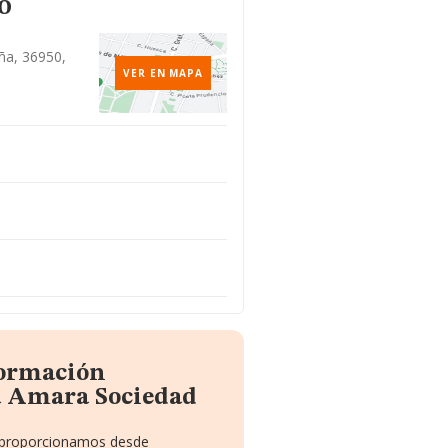
o
aña, 36950,
VER EN MAPA
formación
a Amara Sociedad
te proporcionamos desde