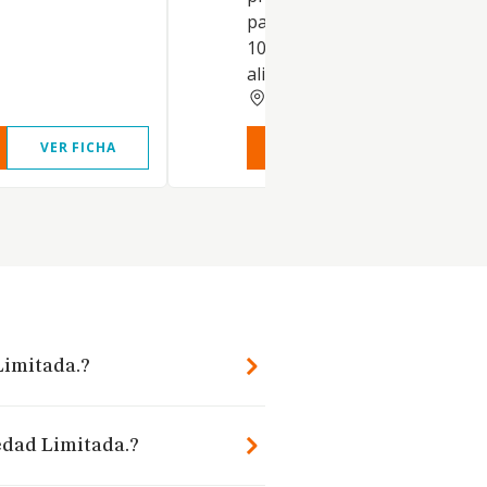
pastelería de larga duración.
1072. d) Fabricación de pasta
alimenticias, cuscús y
PONTEVEDRA
VER FICHA
VER INFORME
VER FIC
Limitada.?
edad Limitada.?