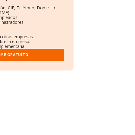
ón, CIF, Teléfono, Domicilio.
RME).
Empleados.
inistradores.
en otras empresas.
obre la empresa.
omplementaria.
RME GRATUITO