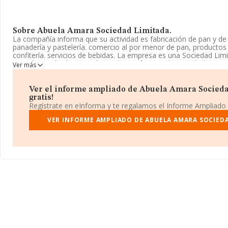
Sobre Abuela Amara Sociedad Limitada.
La compañía informa que su actividad es fabricación de pan y de
panadería y pastelería. comercio al por menor de pan, productos
confitería. servicios de bebidas. La empresa es una Sociedad Lim
es 'Fabricación de pan y de productos frescos de panadería y pas
Ver más
1071. La sociedad no tiene actividad en mercados exteriores.
La compañía
Abuela Amara Sociedad Limitada
, B22713309, ti
Ver el informe ampliado de Abuela Amara Socieda
Calle Daniel Castelao núm. 51 Bj, (36950), Moaña, en Pontevedra,
gratis!
Regístrate en eInforma y te regalamos el Informe Ampliado
En base a la información de la que dispone INFORMA sobre 9.76
ámbito nacional la facturación alcanza la cifra de 5.539 millones 
VER INFORME AMPLIADO DE ABUELA AMARA SOCIEDA
entre todas las compañías es de 567 mil euros de ventas. Tenien
información sobre Pontevedra, en la base de datos INFORMA c
cuyas ventas han alcanzado los 106 millones de euros. Por último,
la información relativa al ámbito de la empresa, la media de emp
antigüedad desde la constitución es de 20 años.