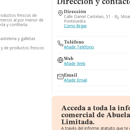
Dirección y contact
Dirección
roductos frescos de
Calle Daniel Castelao, 51 - Bj, Mo
omercio al por menor de
Pontevedra
ía y confitería.
Como llegar
pasteleria y galletas
Teléfono
Añadir Teléfono
 y de productos frescos
Web
Añadir Web
Email
Añadir Email
Acceda a toda la in
comercial de Abuel
Limitada.
A través del informe gratuito que 