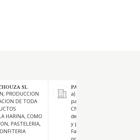
CHOUZA SL
PANIMELLA SL.
ON, PRODUCCION
a) Fabricación de productos d
ACION DE TODA
panadería y pastas alimentici
DUCTOS
CNAE 107. b) Fabricación de p
LA HARINA, COMO
de productos frescos de pana
ON, PASTELERIA,
y pastelería. CNAE 1071. c)
CONFITERIA
Fabricación de galletas y
productos de panadería y