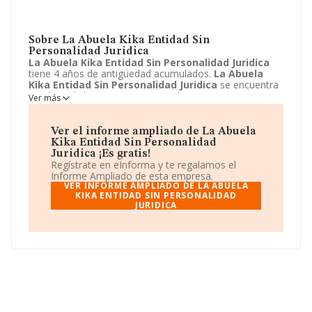
Sobre La Abuela Kika Entidad Sin
Personalidad Juridica
La Abuela Kika Entidad Sin Personalidad Juridica
tiene 4 años de antigüedad acumulados.
La Abuela
Kika Entidad Sin Personalidad Juridica
se encuentra
en Plaza de los Hermanos Ortiz de Zarate, 11. Su
Ver más
actividad CNAE está incluida en 1071 - Fabricación de
pan y de productos frescos de panadería y pastelería.
La Abuela Kika Entidad Sin Personalidad Juridica
Ver el informe ampliado de La Abuela
está registrada como Comunidad de bienes.
Kika Entidad Sin Personalidad
Juridica ¡Es gratis!
Regístrate en eInforma y te regalamos el
Informe Ampliado de esta empresa.
VER INFORME AMPLIADO DE LA ABUELA
KIKA ENTIDAD SIN PERSONALIDAD
JURIDICA