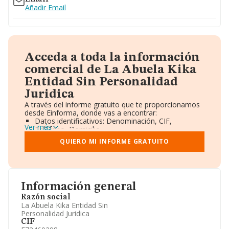
Añadir Email
Acceda a toda la información
comercial de La Abuela Kika
Entidad Sin Personalidad
Juridica
A través del informe gratuito que te proporcionamos
desde Einforma, donde vas a encontrar:
Datos identificativos: Denominación, CIF,
Ver más
Teléfono, Domicilio.
Informe Mercantil Completo (BORME).
QUIERO MI INFORME GRATUITO
Gráficos de Evolución Ventas y Empleados.
Consejo de Administración y Administradores.
Directivos y Ejecutivos.
Accionistas.
Participaciones y Vinculaciones en otras empresas.
Información general
Artículos de prensa publicados sobre la empresa.
Información oficial y registral complementaria.
Razón social
La Abuela Kika Entidad Sin
Personalidad Juridica
CIF