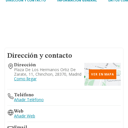
DIRECCIÓN Y CONTACTO
INFORMACIÓN GENERAL
DATOS COM
Dirección y contacto
Dirección
Plaza De Los Hermanos Ortiz De
Zarate, 11, Chinchon, 28370, Madrid
VER EN MAPA
Como llegar
Teléfono
Añadir Teléfono
Web
Añadir Web
Email