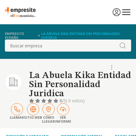
EMPRESITE
LA ABUELA KIKA ENTIDAD SIN PERSONALIDAD
ESPAÑA
JURIDICA
Buscar
La Abuela Kika Entidad
Sin Personalidad
Juridica
0
/5
( 0 votos)
LLAMAR
SITIO WEB
CÓMO
VER
LLEGAR
INFORME