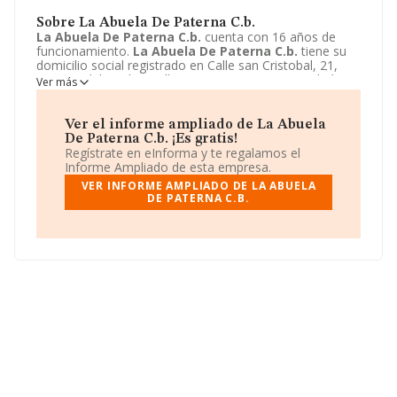
Sobre La Abuela De Paterna C.b.
La Abuela De Paterna C.b.
cuenta con 16 años de
funcionamiento.
La Abuela De Paterna C.b.
tiene su
domicilio social registrado en Calle san Cristobal, 21,
Paterna del Madera, Albacete. Enmarca su actividad
Ver más
CNAE principal como 1013 - Elaboración de productos
cárnicos y de volatería.
La Abuela De Paterna C.b.
aparece inscrita como Comunidad de bienes.
Ver el informe ampliado de La Abuela
De Paterna C.b. ¡Es gratis!
Regístrate en eInforma y te regalamos el
Informe Ampliado de esta empresa.
VER INFORME AMPLIADO DE LA ABUELA
DE PATERNA C.B.