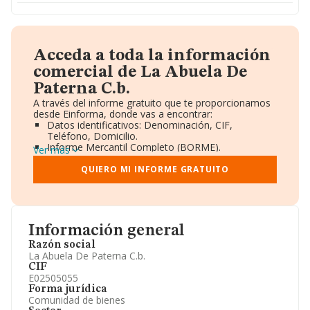
Acceda a toda la información
comercial de La Abuela De
Paterna C.b.
A través del informe gratuito que te proporcionamos
desde Einforma, donde vas a encontrar:
Datos identificativos: Denominación, CIF,
Teléfono, Domicilio.
Informe Mercantil Completo (BORME).
Ver más
Gráficos de Evolución Ventas y Empleados.
Consejo de Administración y Administradores.
QUIERO MI INFORME GRATUITO
Directivos y Ejecutivos.
Accionistas.
Participaciones y Vinculaciones en otras empresas.
Artículos de prensa publicados sobre la empresa.
Información oficial y registral complementaria.
Información general
Razón social
La Abuela De Paterna C.b.
CIF
E02505055
Forma jurídica
Comunidad de bienes