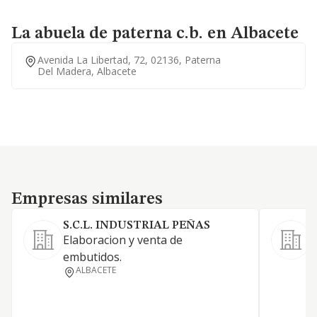
La abuela de paterna c.b. en Albacete
Avenida La Libertad, 72, 02136, Paterna
Del Madera, Albacete
Empresas similares
Empresas similares
S.C.L. INDUSTRIAL PEÑAS
Elaboracion y venta de
E
embutidos.
c
ALBACETE
e