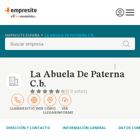
EMPRESITE ESPAÑA
LA ABUELA DE PATERNA C.B.
Buscar
La Abuela De Paterna
C.b.
0
/5
( 0 votos)
LLAMAR
SITIO WEB
CÓMO
VER
LLEGAR
INFORME
DIRECCIÓN Y CONTACTO
INFORMACIÓN GENERAL
DATOS COM