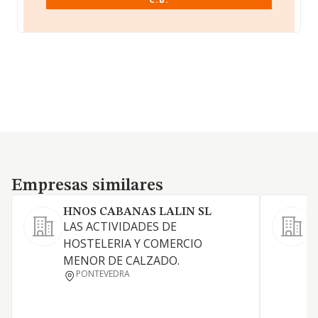
Empresas similares
Empresas similares
HNOS CABANAS LALIN SL
LAS ACTIVIDADES DE
A
HOSTELERIA Y COMERCIO
E
MENOR DE CALZADO.
O
PONTEVEDRA
R
c