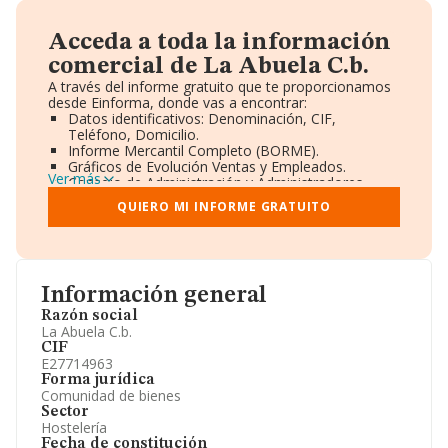
Acceda a toda la información
comercial de La Abuela C.b.
A través del informe gratuito que te proporcionamos
desde Einforma, donde vas a encontrar:
Datos identificativos: Denominación, CIF,
Teléfono, Domicilio.
Informe Mercantil Completo (BORME).
Gráficos de Evolución Ventas y Empleados.
Ver más
Consejo de Administración y Administradores.
Directivos y Ejecutivos.
QUIERO MI INFORME GRATUITO
Accionistas.
Participaciones y Vinculaciones en otras empresas.
Artículos de prensa publicados sobre la empresa.
Información oficial y registral complementaria.
Información general
Razón social
La Abuela C.b.
CIF
E27714963
Forma jurídica
Comunidad de bienes
Sector
Hostelería
Fecha de constitución