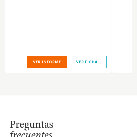
s
VER INFORME
VER FICHA
Preguntas
frecuentes