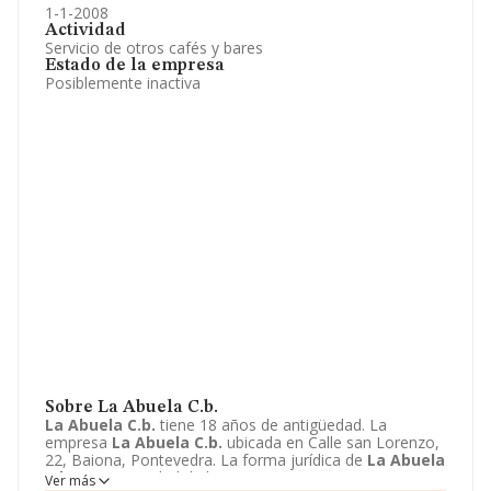
1-1-2008
Actividad
Servicio de otros cafés y bares
Estado de la empresa
Posiblemente inactiva
Sobre La Abuela C.b.
La Abuela C.b.
tiene 18 años de antigüedad. La
empresa
La Abuela C.b.
ubicada en Calle san Lorenzo,
22, Baiona, Pontevedra. La forma jurídica de
La Abuela
C.b.
es Comunidad de bienes.
Ver más