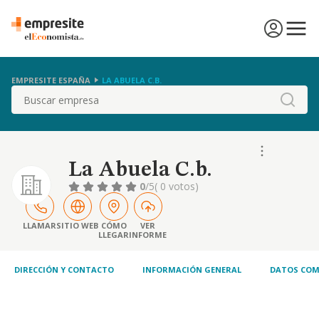
EMPRESITE ESPAÑA
LA ABUELA C.B.
Buscar
La Abuela C.b.
0
/5
( 0 votos)
LLAMAR
SITIO WEB
CÓMO
VER
LLEGAR
INFORME
DIRECCIÓN Y CONTACTO
INFORMACIÓN GENERAL
DATOS COM