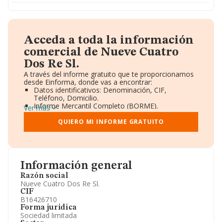
Acceda a toda la información
comercial de Nueve Cuatro
Dos Re Sl.
A través del informe gratuito que te proporcionamos
desde Einforma, donde vas a encontrar:
Datos identificativos: Denominación, CIF,
Teléfono, Domicilio.
Informe Mercantil Completo (BORME).
Ver más
Gráficos de Evolución Ventas y Empleados.
Consejo de Administración y Administradores.
QUIERO MI INFORME GRATUITO
Directivos y Ejecutivos.
Accionistas.
Participaciones y Vinculaciones en otras empresas.
Artículos de prensa publicados sobre la empresa.
Información oficial y registral complementaria.
Información general
Razón social
Nueve Cuatro Dos Re Sl.
CIF
B16426710
Forma jurídica
Sociedad limitada