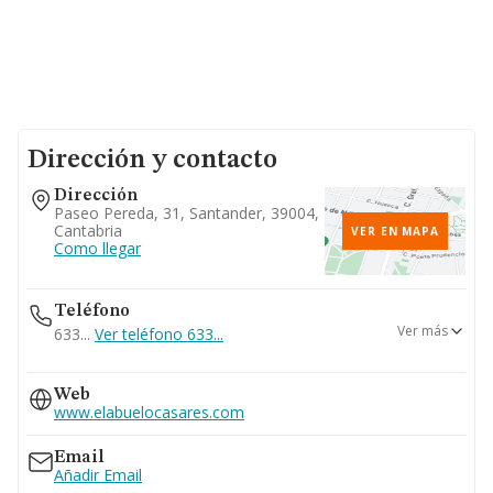
Dirección y contacto
Dirección
Paseo Pereda, 31, Santander, 39004,
Cantabria
VER EN MAPA
Como llegar
Teléfono
Ver más
633...
Ver teléfono 633...
660...
Web
Ver teléfono 660...
www.elabuelocasares.com
Email
Añadir Email