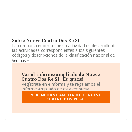
Sobre Nueve Cuatro Dos Re Sl.
La compañía informa que su actividad es desarrollo de
las actividades correspondientes a los siguientes
códigos y descripciones de la clasificación nacional de
actividades económicas: la participación en el capital de
Ver más
otras entidades, independientemente de su objeto,
nacionalidad y lugar de su domicilio social, mediante la
adquisición, p. La empresa es una Sociedad Limitada. Su
Ver el informe ampliado de Nueve
actividad CNAE es '%cnae%' con código 6421. La
Cuatro Dos Re Sl. ¡Es gratis!
empresa no tiene actividad en mercados exteriores.
Regístrate en eInforma y te regalamos el
Informe Ampliado de esta empresa.
La web es
www.elabuelocasares.com
.
VER INFORME AMPLIADO DE NUEVE
CUATRO DOS RE SL.
La compañía
Nueve Cuatro Dos Re S.L
, con número
de identificación fiscal B16426710, está situada en
Paseo Pereda núm. 31, (39004), en el municipio de
Santander, Cantabria.
En relación con el sector y disponiendo de los datos de
hasta 45.306 empresas, la facturación en el ámbito