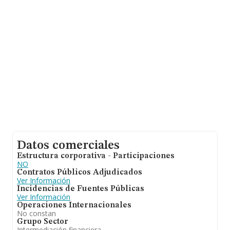
nacional alcanza los 71.120 millones de euros y la media
entre todas las compañías es de 1 millón de euros de
ventas. Teniendo en cuenta la información sobre
Cantabria, en la base de datos INFORMA constan 266
empresas, cuyas ventas han obtenido los 114 millones
de euros. Con el fin de ampliar la información relativa a
las compañías, los empleados de media son 2; la media
de antigüedad desde la constitución es de 8 años.
Datos comerciales
Estructura corporativa - Participaciones
NO
Contratos Públicos Adjudicados
Ver Información
Incidencias de Fuentes Públicas
Ver Información
Operaciones Internacionales
No constan
Grupo Sector
Intermediación financiera