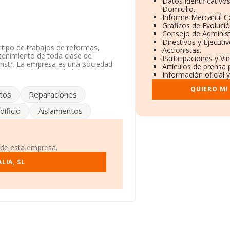
Datos identificativo
Domicilio.
Informe Mercantil 
Gráficos de Evoluci
Consejo de Administ
Directivos y Ejecutiv
 tipo de trabajos de reformas,
Accionistas.
ntenimiento de toda clase de
Participaciones y Vi
 constr. La empresa es una Sociedad
Artículos de prensa 
. No realiza actividad de
Información oficial 
QUIERO MI
tos
Reparaciones
fiscal en Avenida San Francisco
ificio
Aislamientos
 compañías, la facturación en el
facturación de ventas entre todas
ón de la provincia (hablamos de
yas ventas han obtenido los 59
 de esta empresa.
n relativa al ámbito de la empresa, la
 es de 21 años.
LIA, SL