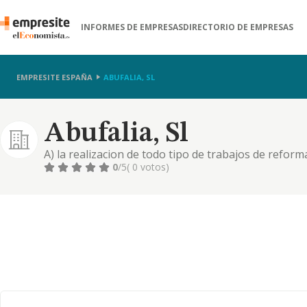
INFORMES DE EMPRESAS
DIRECTORIO DE EMPRESAS
EMPRESITE ESPAÑA
ABUFALIA, SL
Abufalia, Sl
A) la realizacion de todo tipo de trabajos de reform
conservacion y mantenimiento de toda clase de edif
0
/5
( 0 votos)
interiores, b) la constr