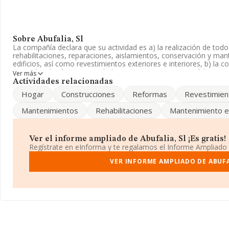
Sobre Abufalia, Sl
La compañía declara que su actividad es a) la realización de todo
rehabilitaciones, reparaciones, aislamientos, conservación y ma
edificios, así como revestimientos exteriores e interiores, b) la
Limitada. Clasifica su actividad CNAE como '%cnae%', código 4341
Ver más
importación y/o exportación.
Actividades relacionadas
Hogar
Construcciones
Reformas
Revestimien
La empresa española
Abufalia, S.L
, B91500587, tiene domicilio 
Javier núm. 9, (41018), Sevilla, Andalucía.
Mantenimientos
Rehabilitaciones
Mantenimiento ed
En base a la información de la que dispone INFORMA sobre 5.437
ámbito nacional alcanza los 858 millones de euros y la media de 
las compañías alcanza los 157 mil euros. Respecto a la informaci
Ver el informe ampliado de Abufalia, Sl ¡Es gratis!
Sevilla), en la base de datos INFORMA constan 222 empresas, cu
Regístrate en eInforma y te regalamos el Informe Ampliado
millones de euros. Por último, con el fin de ampliar la informació
media de empleados es de 1; la antigüedad desde la constitución
VER INFORME AMPLIADO DE ABUFA