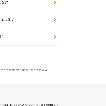
, Sl?
lia, Sl?
l?
u representación de la empresa a la
PRESITE
PUBLICA O EDITA TU EMPRESA