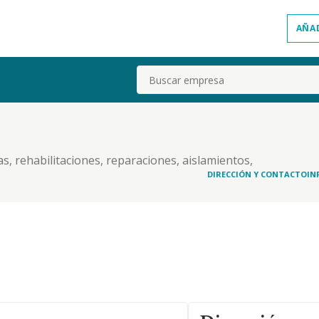
AÑA
Buscar
as, rehabilitaciones, reparaciones, aislamientos,
icios, asi como revestimientos exteriores e
DIRECCIÓN Y CONTACTO
IN