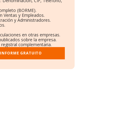
s: Denominación, CIF, Teléfono,
Completo (BORME).
ón Ventas y Empleados.
ración y Administradores.
os.
nculaciones en otras empresas.
publicados sobre la empresa.
y registral complementaria.
 INFORME GRATUITO