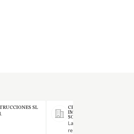
TRUCCIONES SL
CECOSUR
IMPERMEABILIZACIONES
.
SOCIEDAD LIMITADA.
La construcción de edificios n
residenciales. Otras instalaci