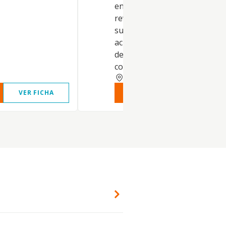
en obras de construcción. El
revocamiento. El revestimien
suelos y paredes. La pintura y
acristalamiento. La construcc
de cubiertas. Otras actividade
construcción especializada
SEVILLA
VER FICHA
VER INFORME
VER FIC