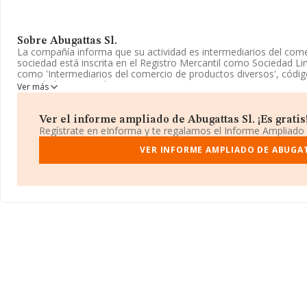
Sobre Abugattas Sl.
La compañía informa que su actividad es intermediarios del come
sociedad está inscrita en el Registro Mercantil como Sociedad Lim
como 'Intermediarios del comercio de productos diversos', códi
actividad en mercados exteriores.
Ver más
La sociedad española
Abugattas S.L
, B19986736, tiene domicil
núm. 26 1 Pta A, (28020), en el municipio de Madrid, Madrid.
Ver el informe ampliado de Abugattas Sl. ¡Es gratis
Regístrate en eInforma y te regalamos el Informe Ampliado
En relación con el sector y disponiendo de los datos de hasta 35
nacional la facturación alcanza la cifra de 14.930 millones de eu
VER INFORME AMPLIADO DE ABUGAT
facturación entre todas las empresas es de 420 mil euros. Respec
(hablamos de Madrid), en la base de datos INFORMA constan 84
millones de euros. Finalmente, para completar los datos de sect
La media de antigüedad desde la constitución es de 12 años.