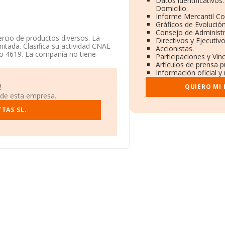
Datos identificativos
Domicilio.
Informe Mercantil C
Gráficos de Evolució
Consejo de Administr
rcio de productos diversos. La
Directivos y Ejecutivo
itada. Clasifica su actividad CNAE
Accionistas.
go 4619. La compañía no tiene
Participaciones y Vin
Artículos de prensa 
Información oficial y
io fiscal en Avenida General Peron
QUIERO MI
!
 de esta empresa.
.522 empresas, en el ámbito
ros y se estima que el promedio de la
TAS SL.
to a la información de la provincia
69 empresas, con ventas de 6.551
or los empleados de media son 2.