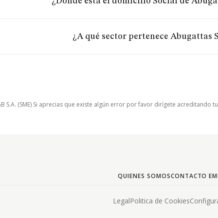
¿Dónde está el domicilio Social de Abugat
¿A qué sector pertenece Abugattas S
.A. (SME) Si aprecias que existe algún error por favor dirígete acreditando t
QUIENES SOMOS
CONTACTO EM
Legal
Politica de Cookies
Configur