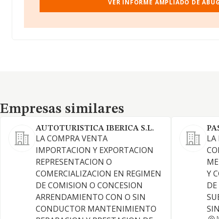
VER INFORME AMPLIADO DE ABUG
Empresas similares
Empresas similares
AUTOTURISTICA IBERICA S.L.
PA
LA COMPRA VENTA
LA
IMPORTACION Y EXPORTACION
CO
REPRESENTACION O
ME
COMERCIALIZACION EN REGIMEN
Y 
DE COMISION O CONCESION
DE
ARRENDAMIENTO CON O SIN
SU
CONDUCTOR MANTENIMIENTO
SI