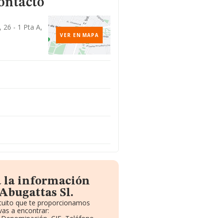
ontacto
 26 - 1 Pta A,
VER EN MAPA
a la información
Abugattas Sl.
atuito que te proporcionamos
as a encontrar: