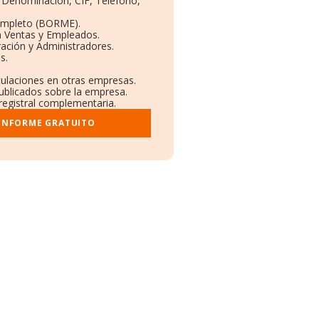
: Denominación, CIF, Teléfono,
ompleto (BORME).
n Ventas y Empleados.
ación y Administradores.
s.
culaciones en otras empresas.
publicados sobre la empresa.
 registral complementaria.
 INFORME GRATUITO