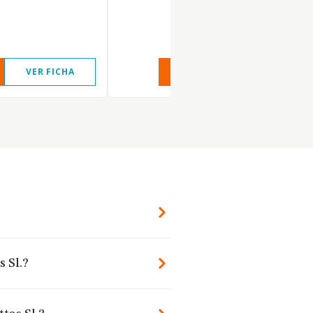
VER FICHA
VER INFORME
VER FIC
 Sl.?