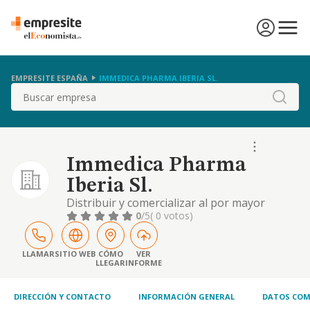
EMPRESITE ESPAÑA
IMMEDICA PHARMA IBERIA SL.
Buscar
Immedica Pharma
Iberia Sl.
Distribuir y comercializar al por mayor
productos farmacéuticos para
0
/5
( 0 votos)
enfermedades raras y especilidades nicho de
cuidado.
LLAMAR
SITIO WEB
CÓMO
VER
LLEGAR
INFORME
DIRECCIÓN Y CONTACTO
INFORMACIÓN GENERAL
DATOS COM