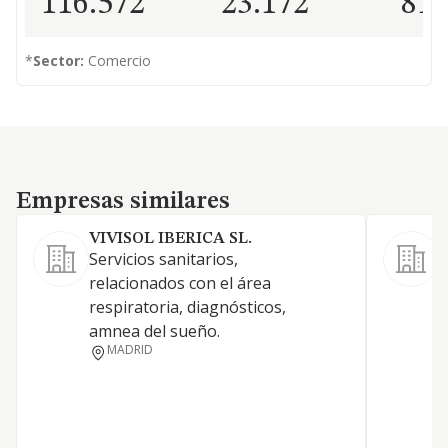
116.572
23.172
81
*
Sector:
Comercio
Empresas similares
Empresas similares
VIVISOL IBERICA SL.
Servicios sanitarios,
V
relacionados con el área
l
respiratoria, diagnósticos,
a
amnea del sueño.
ó
MADRID