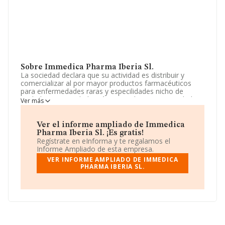
Sobre Immedica Pharma Iberia Sl.
La sociedad declara que su actividad es distribuir y
comercializar al por mayor productos farmacéuticos
para enfermedades raras y especilidades nicho de
cuidado. La sociedad está registrada como Sociedad
Ver más
Limitada. Clasifica su actividad CNAE como 'Comercio al
por mayor de productos farmacéuticos', código 4646.
La sociedad no tiene actividad en mercados exteriores.
Ver el informe ampliado de Immedica
Pharma Iberia Sl. ¡Es gratis!
El número de empleados ha crecido un 167% y según
Regístrate en eInforma y te regalamos el
los datos a disposición de INFORMA, ha tenido un
Informe Ampliado de esta empresa.
número de empleados por debajo de la media de
VER INFORME AMPLIADO DE IMMEDICA
sector.
PHARMA IBERIA SL.
Dentro del ranking de empresas elaborado por
INFORMA, atendiendo a los niveles de facturación de la
compañía, se destaca que: la empresa ha subido de 119
puestos en el ranking sectorial, pasando del 932 al 813.
Antes de la compañía, en el ranking del sector, están
empresas como:
Clinic Hogar Technology Sociedad