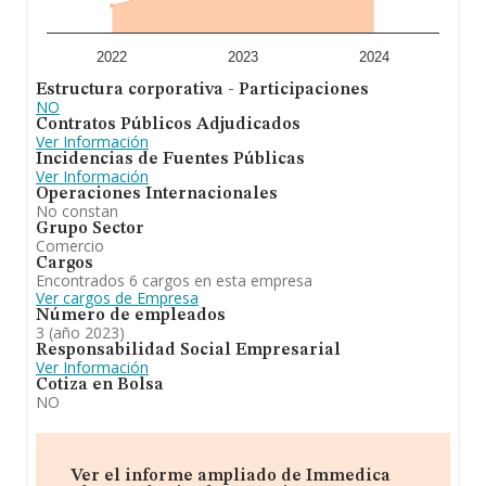
media de empleados de las empresas es de 9; la
antigüedad desde la constitución es de 18 años.
Para concluir,
Immedica Pharma Iberia S.L
se emplea
2022
2023
2024
en distribuir y comercializar al por mayor productos
Estructura corporativa - Participaciones
farmacéuticos para enfermedades raras y especilidades
NO
nicho de cuidado. Se ha posicionado mejor en el ranking
Contratos Públicos Adjudicados
nacional (de todas las empresas presentes en el
Ver Información
territorio) frente al 2023.
Incidencias de Fuentes Públicas
Ver Información
Operaciones Internacionales
No constan
Grupo Sector
Comercio
Cargos
Encontrados 6 cargos en esta empresa
Ver cargos de Empresa
Número de empleados
3 (año 2023)
Responsabilidad Social Empresarial
Ver Información
Cotiza en Bolsa
NO
Ver el informe ampliado de Immedica