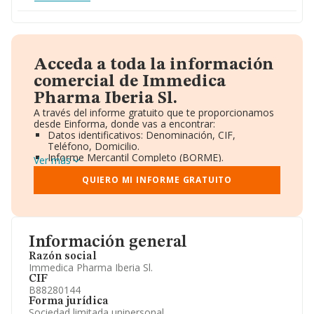
Acceda a toda la información
comercial de Immedica
Pharma Iberia Sl.
A través del informe gratuito que te proporcionamos
desde Einforma, donde vas a encontrar:
Datos identificativos: Denominación, CIF,
Teléfono, Domicilio.
Informe Mercantil Completo (BORME).
Ver más
Gráficos de Evolución Ventas y Empleados.
Consejo de Administración y Administradores.
QUIERO MI INFORME GRATUITO
Directivos y Ejecutivos.
Accionistas.
Participaciones y Vinculaciones en otras empresas.
Artículos de prensa publicados sobre la empresa.
Información oficial y registral complementaria.
Información general
Razón social
Immedica Pharma Iberia Sl.
CIF
B88280144
Forma jurídica
Sociedad limitada unipersonal