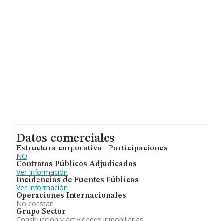
de 105 mil euros. En cuanto a la información relativa a
la provincia de Málaga, en la base de datos de
INFORMA aparecen 7618 empresas, cuyas ventas han
alcanzado los 246 millones de euros. Finalmente, para
completar los datos de sector los empleados de media
son 1. La antigüedad desde la constitución es de 13
años.
Datos comerciales
Estructura corporativa - Participaciones
NO
Contratos Públicos Adjudicados
Ver Información
Incidencias de Fuentes Públicas
Ver Información
Operaciones Internacionales
No constan
Grupo Sector
Construcción y actividades inmobiliarias