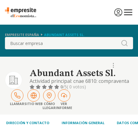
EMPRESITE ESPAÑA
ABUNDANT ASSETS SL.
Buscar
Abundant Assets Sl.
Actividad principal: cnae 6810: compraventa
de bienes inmobiliarios por cuenta propia.
0
/5
( 0 votos)
otras actividades: cnae 6620: alquiler de
bienes inmobiliarios por cuenta propia.
6832: gestión y administración de la
LLAMAR
SITIO WEB
CÓMO
VER
LLEGAR
INFORME
propiedad inmobiliaria
DIRECCIÓN Y CONTACTO
INFORMACIÓN GENERAL
DATOS COM