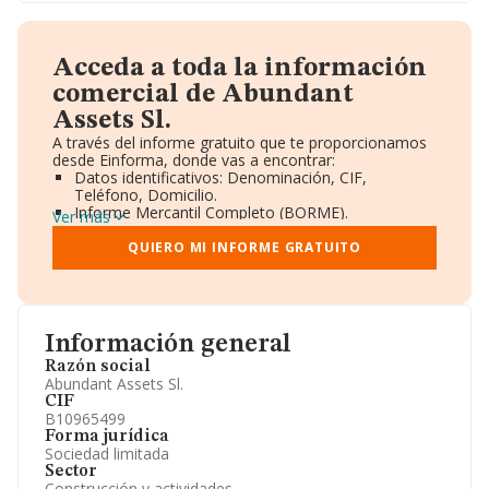
Acceda a toda la información
comercial de Abundant
Assets Sl.
A través del informe gratuito que te proporcionamos
desde Einforma, donde vas a encontrar:
Datos identificativos: Denominación, CIF,
Teléfono, Domicilio.
Informe Mercantil Completo (BORME).
Ver más
Gráficos de Evolución Ventas y Empleados.
Consejo de Administración y Administradores.
QUIERO MI INFORME GRATUITO
Directivos y Ejecutivos.
Accionistas.
Participaciones y Vinculaciones en otras empresas.
Artículos de prensa publicados sobre la empresa.
Información oficial y registral complementaria.
Información general
Razón social
Abundant Assets Sl.
CIF
B10965499
Forma jurídica
Sociedad limitada
Sector
Construcción y actividades