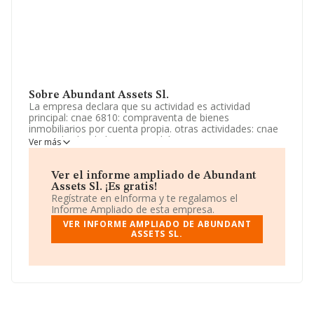
Sobre Abundant Assets Sl.
La empresa declara que su actividad es actividad
principal: cnae 6810: compraventa de bienes
inmobiliarios por cuenta propia. otras actividades: cnae
6620: alquiler de bienes inmobiliarios por cuenta propia.
Ver más
6832: gestión y administración de la propiedad
inmobiliaria. La sociedad está inscrita en el Registro
Mercantil como Sociedad Limitada. Su actividad CNAE
Ver el informe ampliado de Abundant
es '%cnae%' con código 6811. La empresa no tiene
Assets Sl. ¡Es gratis!
actividad en mercados exteriores.
Regístrate en eInforma y te regalamos el
Informe Ampliado de esta empresa.
La compañía
Abundant Assets S.L
, con CIF
VER INFORME AMPLIADO DE ABUNDANT
B10965499, se encuentra en Calle Sierra De Baza Par R
ASSETS SL.
3 17, Sup C 23, (29649), en el municipio de Mijas, en
Málaga, Andalucía.
En base a la información de la que dispone INFORMA
sobre 67.991 compañías, a nivel nacional la facturación
asciende a 7.139 millones de euros y se estima que el
promedio de la facturación entre todas las empresas es