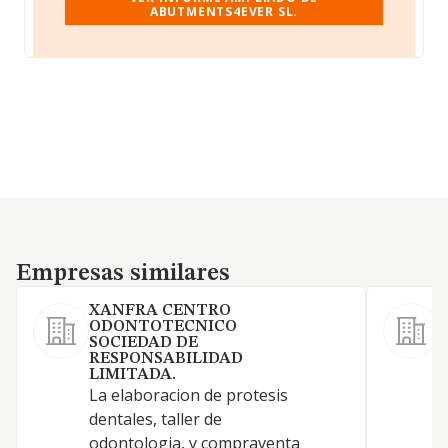
ABUTMENTS4EVER SL.
Empresas similares
Empresas similares
XANFRA CENTRO
ODONTOTECNICO
F
SOCIEDAD DE
d
RESPONSABILIDAD
LIMITADA.
La elaboracion de protesis
dentales, taller de
odontologia, y compraventa