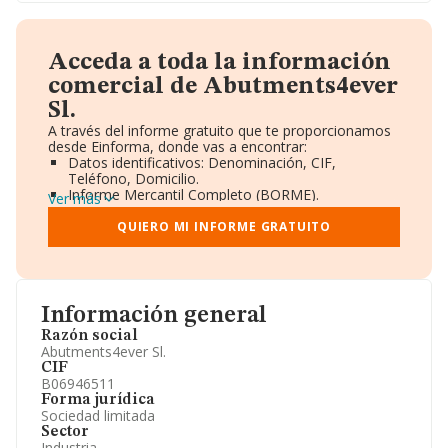
Acceda a toda la información
comercial de Abutments4ever
Sl.
A través del informe gratuito que te proporcionamos
desde Einforma, donde vas a encontrar:
Datos identificativos: Denominación, CIF,
Teléfono, Domicilio.
Informe Mercantil Completo (BORME).
Ver más
Gráficos de Evolución Ventas y Empleados.
Consejo de Administración y Administradores.
QUIERO MI INFORME GRATUITO
Directivos y Ejecutivos.
Accionistas.
Participaciones y Vinculaciones en otras empresas.
Artículos de prensa publicados sobre la empresa.
Información oficial y registral complementaria.
Información general
Razón social
Abutments4ever Sl.
CIF
B06946511
Forma jurídica
Sociedad limitada
Sector
Industria