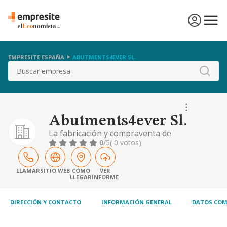
EMPRESITE ESPAÑA
ABUTMENTS4EVER SL.
Buscar
Abutments4ever Sl.
La fabricación y compraventa de
instrumentos y suministros médicos y
0
/5
( 0 votos)
odontológicos. (cnae 3250)
LLAMAR
SITIO WEB
CÓMO
VER
LLEGAR
INFORME
DIRECCIÓN Y CONTACTO
INFORMACIÓN GENERAL
DATOS COM