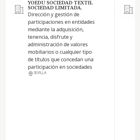
YOEDU SOCIEDAD TEXTIL
SOCIEDAD LIMITADA.
Dirección y gestión de
A
participaciones en entidades
S
mediante la adquisición,
s
tenencia, disfrute y
s
administración de valores
A
mobiliarios o cualquier tipo
m
de títulos que concedan una
e
participación en sociedades
r
SEVILLA
t
y
p