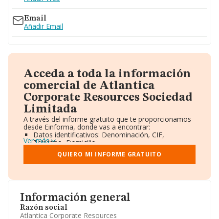
Email
Añadir Email
Acceda a toda la información
comercial de Atlantica
Corporate Resources Sociedad
Limitada
A través del informe gratuito que te proporcionamos
desde Einforma, donde vas a encontrar:
Datos identificativos: Denominación, CIF,
Ver más
Teléfono, Domicilio.
Informe Mercantil Completo (BORME).
QUIERO MI INFORME GRATUITO
Gráficos de Evolución Ventas y Empleados.
Consejo de Administración y Administradores.
Directivos y Ejecutivos.
Accionistas.
Participaciones y Vinculaciones en otras empresas.
Información general
Artículos de prensa publicados sobre la empresa.
Información oficial y registral complementaria.
Razón social
Atlantica Corporate Resources