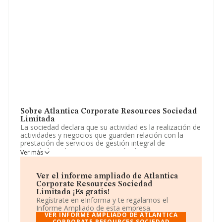
Sobre Atlantica Corporate Resources Sociedad
Limitada
La sociedad declara que su actividad es la realización de
actividades y negocios que guarden relación con la
prestación de servicios de gestión integral de
sociedades tales como prestación de asesoramiento,
Ver más
colaboración, asistencia, gerencia, mediación, recursos
humanos, gestión económica, contable, financiera y
comercial, identidad e im. La sociedad está inscrita en el
Ver el informe ampliado de Atlantica
Registro Mercantil como Sociedad Limitada. Su
Corporate Resources Sociedad
actividad CNAE es '%cnae%' con código 6421. La
Limitada ¡Es gratis!
empresa es exportadora.
Regístrate en eInforma y te regalamos el
Informe Ampliado de esta empresa.
El número de empleados se ha incrementado un 10% y
VER INFORME AMPLIADO DE ATLANTICA
CORPORATE RESOURCES SOCIEDAD