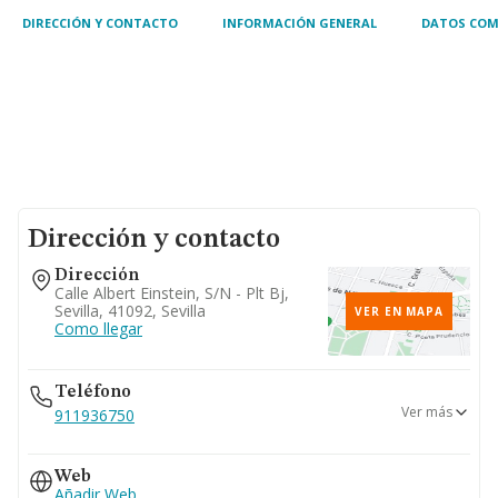
identidad e im.
DIRECCIÓN Y CONTACTO
INFORMACIÓN GENERAL
DATOS COM
Dirección y contacto
Dirección
Calle Albert Einstein, S/n - Plt Bj,
Sevilla, 41092, Sevilla
VER EN MAPA
Como llegar
Teléfono
Ver más
911936750
686...
Web
Ver teléfono 686...
Añadir Web